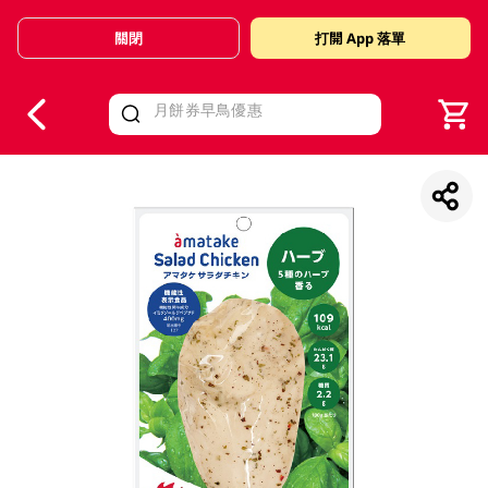
關閉
打開 App 落單
V
alid Until 30 June 2026