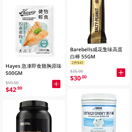
Barebells咸花生味高蛋
白棒 55GM
2件$45
Hayes 急凍即食雞胸原味
$35.00
500GM
$30
.00
$59.00
$42
.90