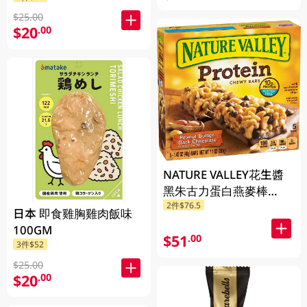
$25.00
$20
.00
NATURE VALLEY花生醬
黑朱古力蛋白燕麥棒
2件$76.5
201GM
日本 即食雞胸雞肉飯味
100GM
$51
.00
3件$52
$25.00
$20
.00