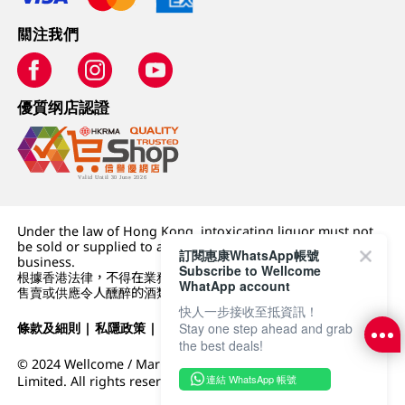
關注我們
優質纲店認證
Under the law of Hong Kong, intoxicating liquor must not
be sold or supplied to a minor (under 18) in the course of
訂閱惠康WhatsApp帳號
business.
Subscribe to Wellcome
根據香港法律，不得在業務過程中，向未成年人 (18 歲以下人士)
WhatApp account
售賣或供應令人醺醉的酒類。
快人一步接收至抵資訊！
條款及細則
|
私隱政策
|
DFI零售集團
Stay one step ahead and grab
the best deals!
© 2024 Wellcome / Market Place. The Dairy Farm Company
連結 WhatsApp 帳號
Limited. All rights reserved.