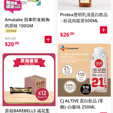
Protea透明乳清蛋白飲品
Amatake 日本即食雞胸
- 桂花烏龍茶500ML
肉原味 100GM
3件$48
$26
.00
$25.00
$20
.00
CJ ALTIVE 蛋白飲品 (零
糖) -白飯味 250ML
原箱BAREBELLS 咸花生