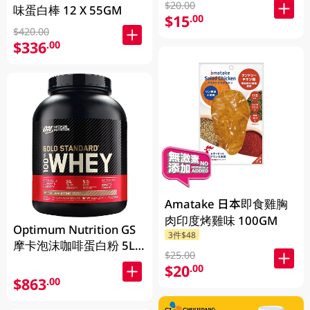
$20.00
味蛋白棒 12 X 55GM
$15
.00
$420.00
$336
.00
Amatake 日本即食雞胸
肉印度烤雞味 100GM
Optimum Nutrition GS
3件$48
摩卡泡沫咖啡蛋白粉 5LB
$25.00
(2.27KG)
$20
.00
$863
.00