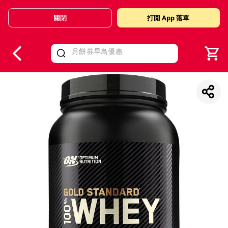
關閉
打開 App 落單
V
alid Until 30 June 2026