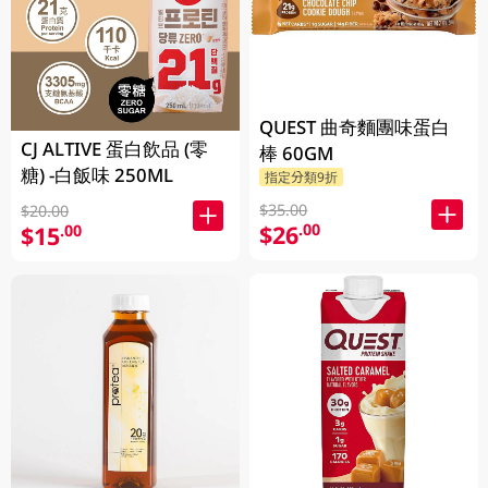
QUEST 曲奇麵團味蛋白
CJ ALTIVE 蛋白飲品 (零
棒 60GM
糖) -白飯味 250ML
指定分類9折
$35.00
$20.00
$26
.00
$15
.00