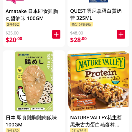
QUEST 雲尼拿蛋白質奶
Amatake 日本即食雞胸
昔 325ML
肉醬油味 100GM
3件$52
指定分類9折
$25.00
$48.00
$20
$28
.00
.00
日本 即食雞胸雞肉飯味
NATURE VALLEY花生醬
100GM
黑朱古力蛋白燕麥棒
3件$52
2件$76.5
201GM