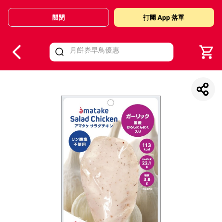
關閉
打開 App 落單
V
alid Until 30 June 2026