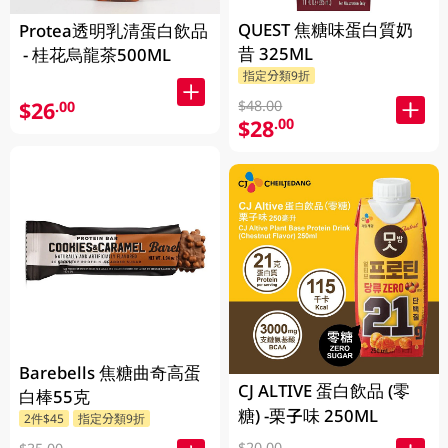
QUEST 焦糖味蛋白質奶
Protea透明乳清蛋白飲品
昔 325ML
- 桂花烏龍茶500ML
指定分類9折
$48.00
$26
.00
$28
.00
Barebells 焦糖曲奇高蛋
CJ ALTIVE 蛋白飲品 (零
白棒55克
糖) -栗子味 250ML
2件$45
指定分類9折
$20.00