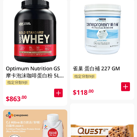
Optimum Nutrition GS
雀巢 蛋白補 227 GM
摩卡泡沫咖啡蛋白粉 5LB
指定分類9折
(2.27KG)
指定分類9折
$118
.00
$863
.00