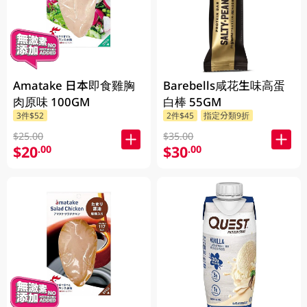
Amatake 日本即食雞胸
Barebells咸花生味高蛋
肉原味 100GM
白棒 55GM
3件$52
2件$45
指定分類9折
$25.00
$35.00
$20
$30
.00
.00