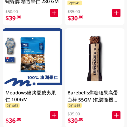
蝴蝶牌 精選果仁 280 GM
2件$45
發放)
$50.90
$35.00
$39
$30
.90
.00
Meadows鹽烤夏威夷果
Barebells焦糖腰果高蛋
仁 100GM
白棒 55GM (包裝隨機發
2件$63
2件$45
放)
$35.00
$36
$30
.00
.00