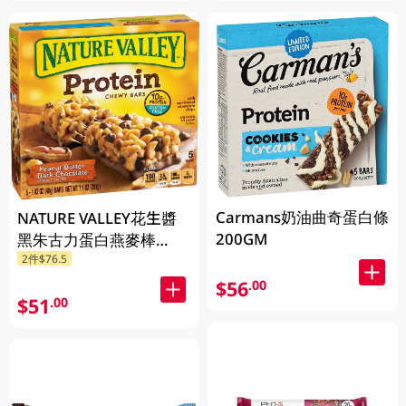
Carmans奶油曲奇蛋白條
NATURE VALLEY花生醬
200GM
黑朱古力蛋白燕麥棒
2件$76.5
201GM
$56
.00
$51
.00