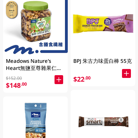
Meadows Nature's
BPJ 朱古力味蛋白棒 55克
Heart無鹽至尊雜果仁
1KG (包裝隨機發放)
$22
.00
$152.00
$148
.00