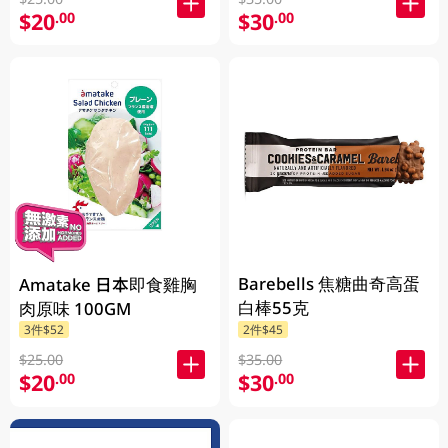
$20
$30
.00
.00
Barebells 焦糖曲奇高蛋
Amatake 日本即食雞胸
白棒55克
肉原味 100GM
3件$52
2件$45
$25.00
$35.00
$20
$30
.00
.00