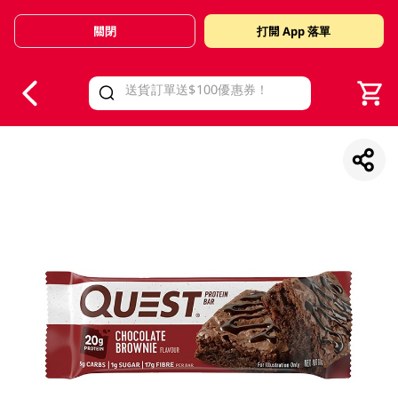
關閉
打開 App 落單
V
alid Until 30 June 2026