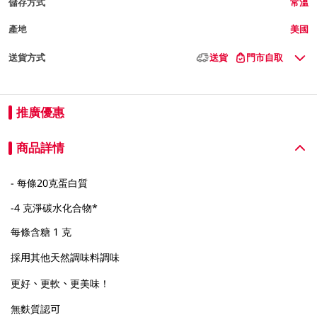
儲存方式
常溫
產地
美國
送貨方式
送貨
門市自取
推廣優惠
商品詳情
- 每條20克蛋白質
-4 克淨碳水化合物*
每條含糖 1 克
採用其他天然調味料調味
更好、更軟、更美味！
無麩質認可