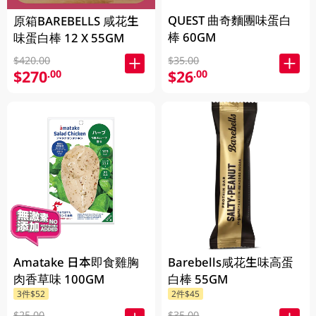
QUEST 曲奇麵團味蛋白
原箱BAREBELLS 咸花生
棒 60GM
味蛋白棒 12 X 55GM
$420.00
$35.00
$270
$26
.00
.00
Amatake 日本即食雞胸
Barebells咸花生味高蛋
肉香草味 100GM
白棒 55GM
3件$52
2件$45
$25.00
$35.00