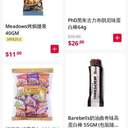
PhD黑朱古力布朗尼味蛋
Meadows烤焗腰果
白棒64g
40GM
$35.00
3件$29.5
$26
.00
$11
.00
Barebells奶油曲奇味高
蛋白棒 55GM (包裝隨機