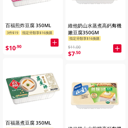
百福煎炸豆腐 350ML
維他奶山水蒸煮高鈣有機
嫩豆腐350GM
3件$19
指定分類享$16換購
指定分類享$16換購
$10
.90
$11.00
$7
.50
百福蒸煮豆腐 350ML