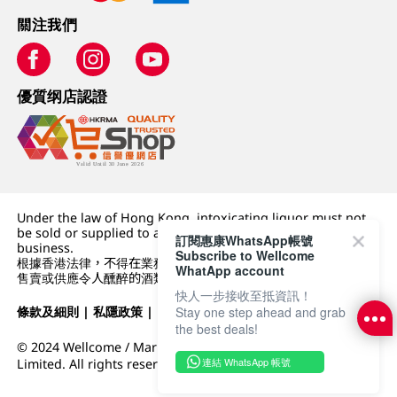
關注我們
優質纲店認證
Under the law of Hong Kong, intoxicating liquor must not
be sold or supplied to a minor (under 18) in the course of
訂閱惠康WhatsApp帳號
business.
Subscribe to Wellcome
根據香港法律，不得在業務過程中，向未成年人 (18 歲以下人士)
WhatApp account
售賣或供應令人醺醉的酒類。
快人一步接收至抵資訊！
Stay one step ahead and grab
條款及細則
|
私隱政策
|
DFI零售集團
the best deals!
© 2024 Wellcome / Market Place. The Dairy Farm Company
連結 WhatsApp 帳號
Limited. All rights reserved.