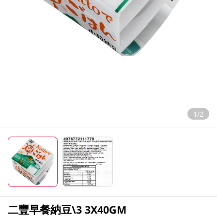
1/2
二豐早餐納豆\3 3X40GM