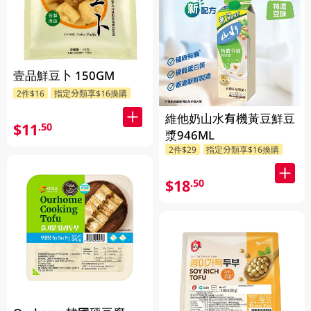
壹品鮮豆卜 150GM
2件$16
指定分類享$16換購
維他奶山水有機黃豆鮮豆
$11
.50
漿946ML
2件$29
指定分類享$16換購
$18
.50