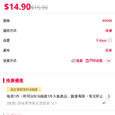
$14.90
$15.90
規格
40GM
儲存方式
冷凍
5 days
品質
產地
日本
送貨方式
送貨
門市自取
推廣優惠
指定分類享$16換購
每買1件，即可以$16換購1件人氣產品；數量有限，售完即止
[换購]
原味家作菊花雪梨茶 1LT
x1