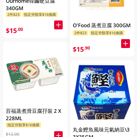
Ourhome韓國硬豆腐
340GM
2件$23
指定分類享$16換購
O'Food 蒸煮豆腐 300GM
$15
.00
2件$23
指定分類享$16換購
$15
.90
百福蒸煮滑豆腐孖裝 2 X
228ML
指定分類享$16換購
丸金鰹魚風味元氣納豆\3
$12.00
3X35GM