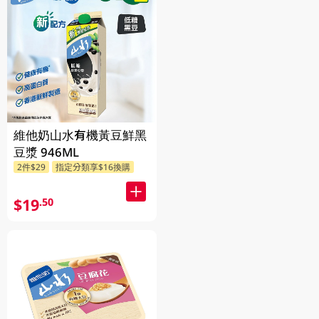
維他奶山水有機黃豆鮮黑
豆漿 946ML
2件$29
指定分類享$16換購
$19
.50