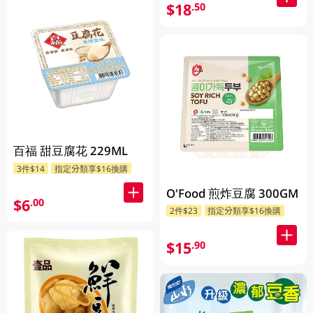
$18
.50
百福 甜豆腐花 229ML
3件$14
指定分類享$16換購
O'Food 煎炸豆腐 300GM
$6
.00
2件$23
指定分類享$16換購
$15
.90