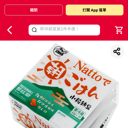
關閉
打開 App 落單
V
alid Until 30 June 2026