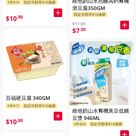
維他奶山水煎釀高鈣有機
3件$19
指定分類享$16換購
滑豆腐350GM
指定分類享$16換購
$10
.90
$11.00
$7
.50
百福硬豆腐 340GM
2件$17
指定分類享$16換購
維他奶山水有機黃豆低糖
豆漿 946ML
$10
.00
2件$29
指定分類享$16換購