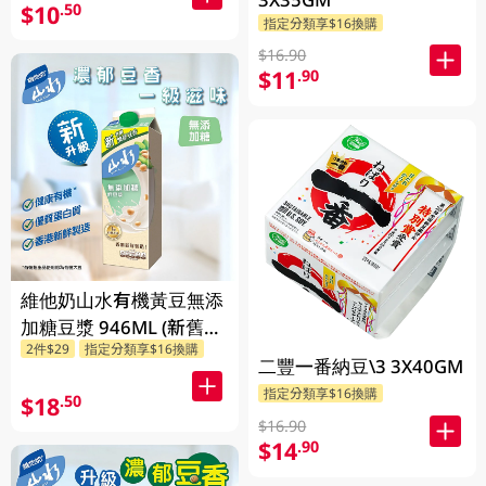
$10
.50
指定分類享$16換購
$16.90
$11
.90
維他奶山水有機黃豆無添
加糖豆漿 946ML (新舊包
2件$29
指定分類享$16換購
裝隨機發貨)
二豐一番納豆\3 3X40GM
指定分類享$16換購
$18
.50
$16.90
$14
.90