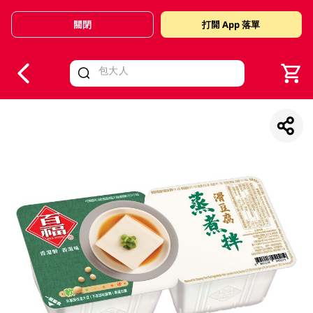
關閉
打開 App 落單
V
alid Until 30 June 2026