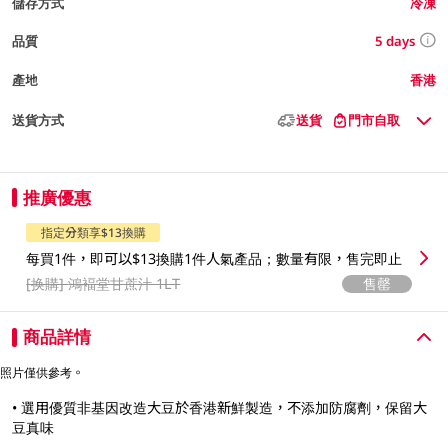
儲存方式
冷凍
5 days
品質
產地
香港
送貨方式
送貨
門市自取
推廣優惠
指定分類享$13換購
每買1件，即可以$13換購1件人氣產品；數量有限，售完即止
[换購]
鴻褔堂甘蔗汁 1LT
售罄
商品詳情
照片僅供參考。
• 選用優質非基因改造大豆於香港新鮮製造，不添加防腐劑，保留大
豆真味