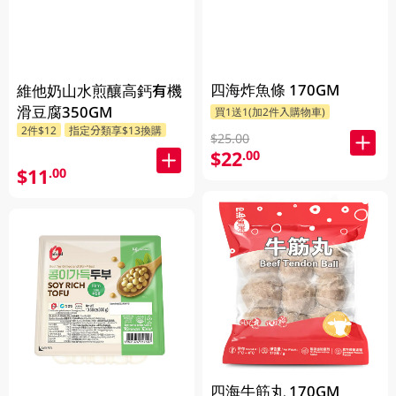
四海炸魚條 170GM
維他奶山水煎釀高鈣有機
滑豆腐350GM
買1送1(加2件入購物車)
2件$12
指定分類享$13換購
$25.00
$22
.00
$11
.00
四海牛筋丸 170GM