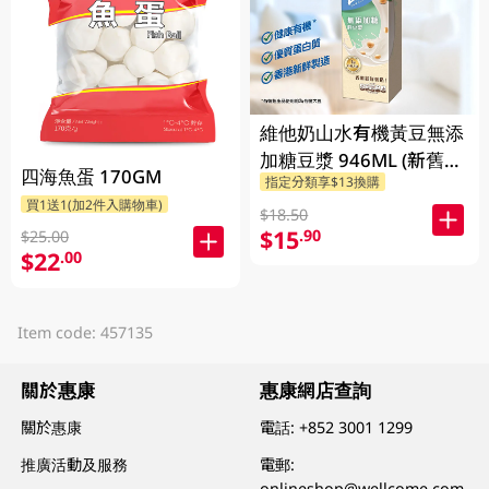
維他奶山水有機黃豆無添
加糖豆漿 946ML (新舊包
四海魚蛋 170GM
指定分類享$13換購
裝隨機發貨)
買1送1(加2件入購物車)
$18.50
$15
.90
$25.00
$22
.00
Item code: 457135
關於惠康
惠康網店查詢
關於惠康
電話:
+852 3001 1299
推廣活動及服務
電郵:
onlineshop@wellcome.com