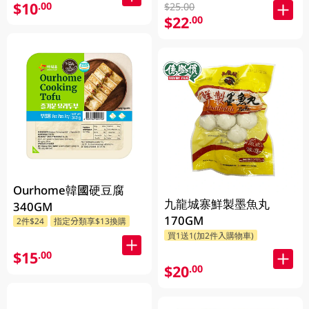
$10
.00
$25.00
$22
.00
Ourhome韓國硬豆腐
九龍城寨鮮製墨魚丸
340GM
170GM
2件$24
指定分類享$13換購
買1送1(加2件入購物車)
$15
.00
$20
.00