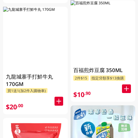
百福煎炸豆腐 350ML
九龍城寨手打鮮牛丸
2件$15
指定分類享$13換購
170GM
買1送1(加2件入購物車)
$10
.90
$20
.00