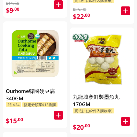
買1送1(加2件入購物車)
$11.50
$9
.00
$25.00
$22
.00
Ourhome韓國硬豆腐
九龍城寨鮮製墨魚丸
340GM
170GM
2件$24
指定分類享$13換購
買1送1(加2件入購物車)
$15
.00
$20
.00