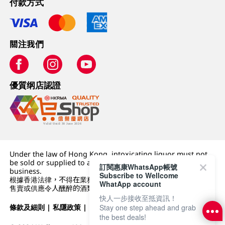
付款方式
關注我們
優質纲店認證
Under the law of Hong Kong, intoxicating liquor must not
be sold or supplied to a minor (under 18) in the course of
訂閱惠康WhatsApp帳號
business.
Subscribe to Wellcome
根據香港法律，不得在業務過程中，向未成年人 (18 歲以下人士)
WhatApp account
售賣或供應令人醺醉的酒類。
快人一步接收至抵資訊！
條款及細則
|
私隱政策
|
DFI零售集團
Stay one step ahead and grab
the best deals!