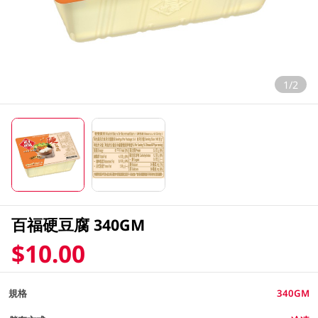
1/2
百福硬豆腐 340GM
$10.00
規格
340GM