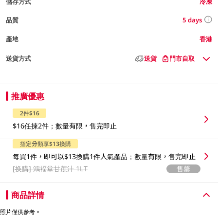
儲存方式
冷凍
5 days
品質
產地
香港
送貨方式
送貨
門市自取
推廣優惠
2件$16
$16任揀2件；數量有限，售完即止
指定分類享$13換購
每買1件，即可以$13換購1件人氣產品；數量有限，售完即止
[换購]
鴻褔堂甘蔗汁 1LT
售罄
商品詳情
照片僅供參考。