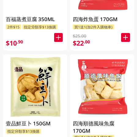
百福蒸煮豆腐 350ML
四海炸魚蛋 170GM
2件$15
指定分類享$13換購
買1送1(加2件入購物車)
$25.00
$10
$22
.90
.00
壹品鮮豆卜 150GM
四海順德風味魚腐
170GM
指定分類享$13換購