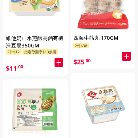
四海牛筋丸 170GM
維他奶山水煎釀高鈣有機
滑豆腐350GM
2件$38
2件$12
指定分類享$13換購
$25
.00
$11
.00