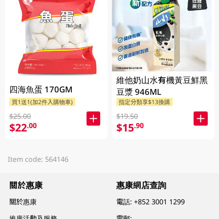
維他奶山水有機黃豆鮮黑
四海魚蛋 170GM
豆漿 946ML
買1送1(加2件入購物車)
指定分類享$13換購
$25.00
$19.50
$22
$15
.00
.90
Item code: 564146
關於惠康
惠康網店查詢
關於惠康
電話:
+852 3001 1299
推廣活動及服務
電郵: