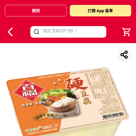
關閉
打開 App 落單
V
alid Until 30 June 2026