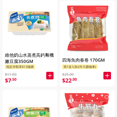
維他奶山水蒸煮高鈣有機
四海魚肉春卷 170GM
嫩豆腐350GM
指定分類享$13換購
買1送1(加2件入購物車)
$11.00
$25.00
$7
$22
.50
.00