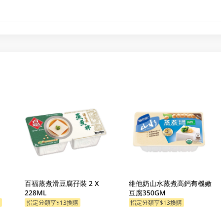
百福蒸煮滑豆腐孖裝 2 X
維他奶山水蒸煮高鈣有機嫩
228ML
豆腐350GM
購
指定分類享$13換購
指定分類享$13換購