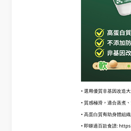
• 選用優質非基因改造
• 質感極滑，適合蒸煮
• 高蛋白質有助身體組
• 即睇過百款食譜: https://w