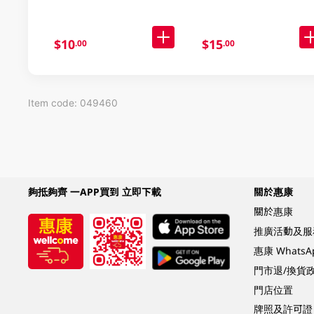
$10
$15
.00
.00
Item code: 049460
夠抵夠齊 一APP買到 立即下載
關於惠康
關於惠康
推廣活動及服
惠康 Whats
門市退/換貨
門店位置
牌照及許可證