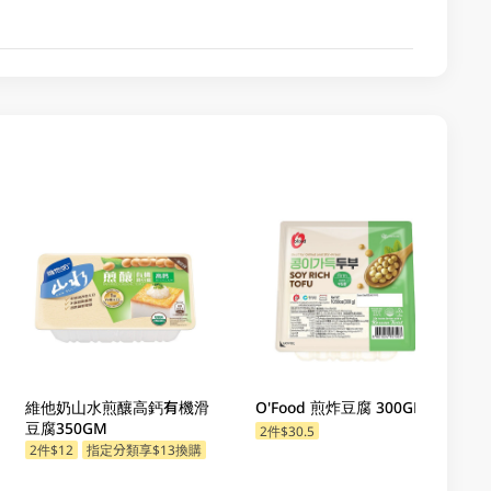
維他奶山水煎釀高鈣有機滑
O'Food 煎炸豆腐 300GM
豆腐350GM
2件$30.5
指定分類享$13換購
2件$12
指定分類享$13換購