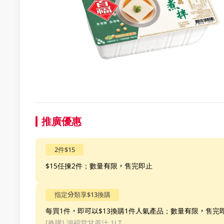
推廣優惠
2件$15
$15任揀2件；數量有限，售完即止
指定分類享$13換購
每買1件，即可以$13換購1件人氣產品；數量有限，售完
[换購]
鴻褔堂甘蔗汁 1LT