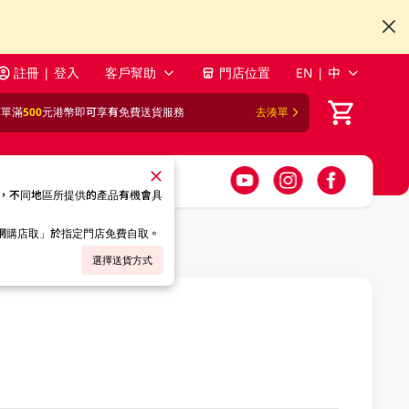
註冊 | 登入
客戶幫助
門店位置
EN | 中
訂單滿
500
元港幣即可享有免費送貨服務
去湊單
，不同地區所提供的產品有機會具
「網購店取」於指定門店免費自取。
選擇送貨方式