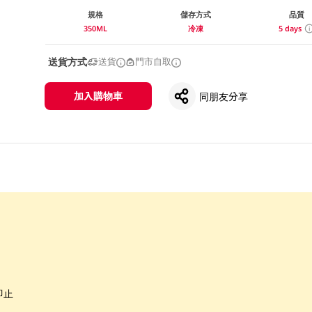
規格
儲存方式
品質
350ML
冷凍
5 days
送貨方式
送貨
門市自取
加入購物車
同朋友分享
即止