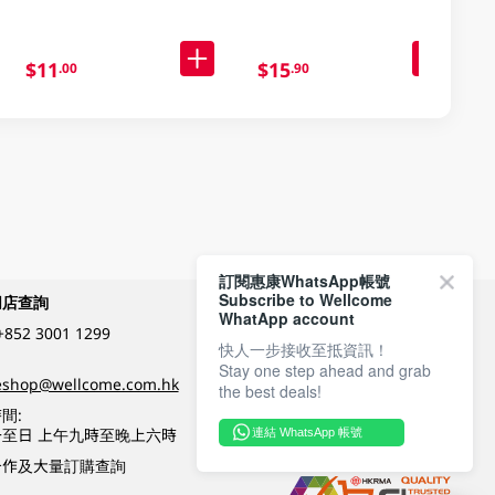
$11
$15
.00
.90
訂閱惠康WhatsApp帳號
Subscribe to Wellcome
網店查詢
付款方式
WhatApp account
+852 3001 1299
快人一步接收至抵資訊！
Stay one step ahead and grab
關注我們
eshop@wellcome.com.hk
the best deals!
間:
至日 上午九時至晚上六時
連結 WhatsApp 帳號
優質纲店認證
合作及大量訂購查詢