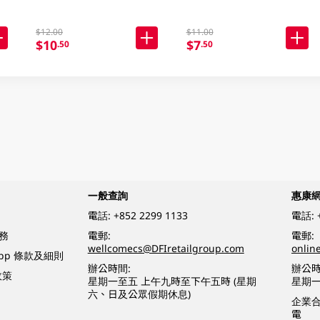
$12.00
$11.00
$10
$7
.50
.50
一般查詢
惠康
電話:
+852 2299 1133
電話:
務
電郵:
電郵:
wellcomecs@DFIretailgroup.com
onlin
App 條款及細則
辦公時間:
辦公時
政策
星期一至五 上午九時至下午五時 (星期
星期一
六、日及公眾假期休息)
企業
電