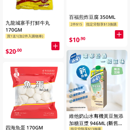
百福煎炸豆腐 350ML
九龍城寨手打鮮牛丸
2件$15
指定分類享$13換購
170GM
買1送1(加2件入購物車)
$10
.90
$20
.00
維他奶山水有機黃豆無添
加糖豆漿 946ML (新舊包
四海魚蛋 170GM
指定分類享$13換購