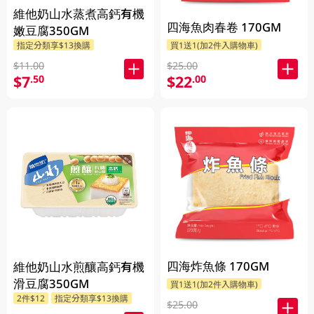
維他奶山水蒸煮高鈣有機
四海魚肉春卷 170GM
嫩豆腐350GM
指定分類享$13換購
買1送1(加2件入購物車)
$11.00
$25.00
$7
$22
.50
.00
四海炸魚條 170GM
維他奶山水煎釀高鈣有機
滑豆腐350GM
買1送1(加2件入購物車)
2件$12
指定分類享$13換購
$25.00