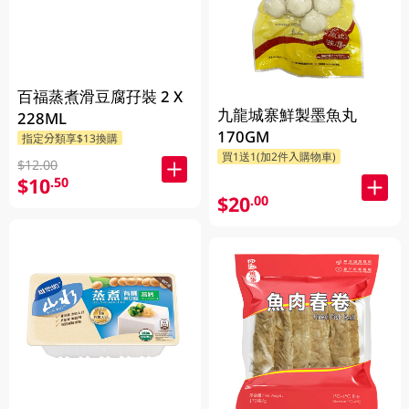
百福蒸煮滑豆腐孖裝 2 X
九龍城寨鮮製墨魚丸
228ML
170GM
指定分類享$13換購
買1送1(加2件入購物車)
$12.00
$10
.50
$20
.00