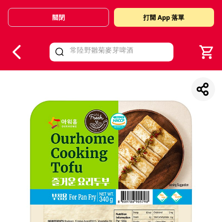
關閉
打開 App 落單
V
alid Until 30 June 2026