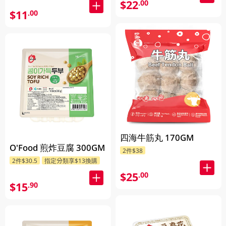
$22
.00
$11
.00
四海牛筋丸 170GM
O'Food 煎炸豆腐 300GM
2件$38
2件$30.5
指定分類享$13換購
$25
.00
$15
.90