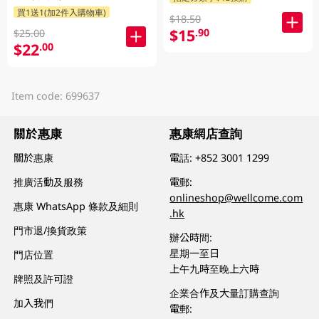
裝隨機發貨)
買1送1(加2件入購物車)
$18.50
$15
.90
$25.00
$22
.00
Item code: 699637
關於惠康
惠康網店查詢
關於惠康
電話:
+852 3001 1299
推廣活動及服務
電郵:
onlineshop@wellcome.com
惠康 WhatsApp 條款及細則
.hk
門市退/換貨政策
辦公時間:
星期一至日
門店位置
上午九時至晚上六時
牌照及許可證
企業合作及大量訂購查詢
加入我們
電郵: