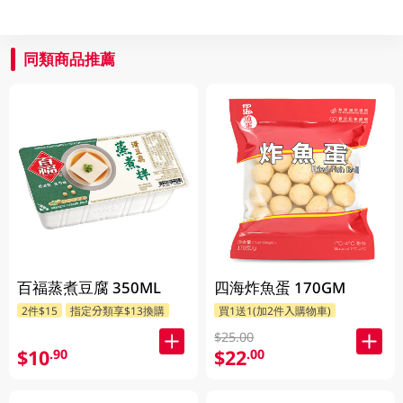
同類商品推薦
百福蒸煮豆腐 350ML
四海炸魚蛋 170GM
2件$15
指定分類享$13換購
買1送1(加2件入購物車)
$25.00
$10
$22
.90
.00