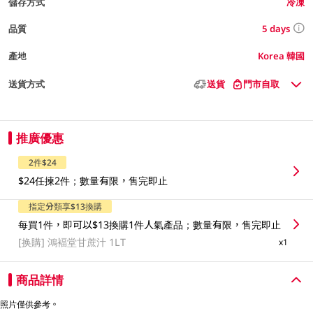
儲存方式
冷凍
5 days
品質
產地
Korea 韓國
送貨方式
送貨
門市自取
推廣優惠
2件$24
$24任揀2件；數量有限，售完即止
指定分類享$13換購
每買1件，即可以$13換購1件人氣產品；數量有限，售完即止
[换購]
鴻褔堂甘蔗汁 1LT
x1
商品詳情
照片僅供參考。