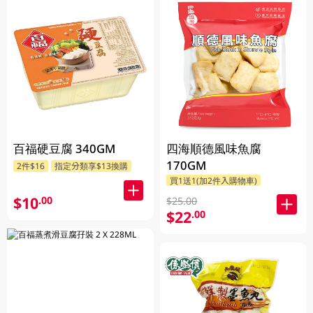
百福硬豆腐 340GM
四海順德風味魚腐
170GM
2件$16
指定分類享$13換購
買1送1(加2件入購物車)
$10
.00
$25.00
$22
.00