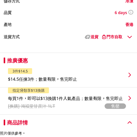
儲存方式
冷凍
6 days
品質
產地
香港
送貨方式
送貨
門市自取
推廣優惠
3件$14.5
$14.5任揀3件；數量有限，售完即止
指定分類享$13換購
每買1件，即可以$13換購1件人氣產品；數量有限，售完即止
[换購]
鴻褔堂甘蔗汁 1LT
售罄
商品詳情
照片僅供參考。