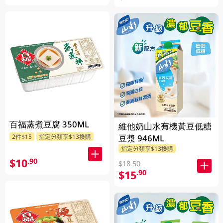
百福蒸煮豆腐 350ML
維他奶山水有機黃豆低糖
豆漿 946ML
2件$15
指定分類享$13換購
指定分類享$13換購
$10
.90
$18.50
$15
.90