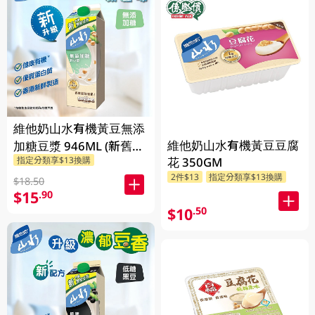
維他奶山水有機黃豆無添
維他奶山水有機黃豆豆腐
加糖豆漿 946ML (新舊包
花 350GM
指定分類享$13換購
裝隨機發貨)
2件$13
指定分類享$13換購
$18.50
$15
.90
$10
.50