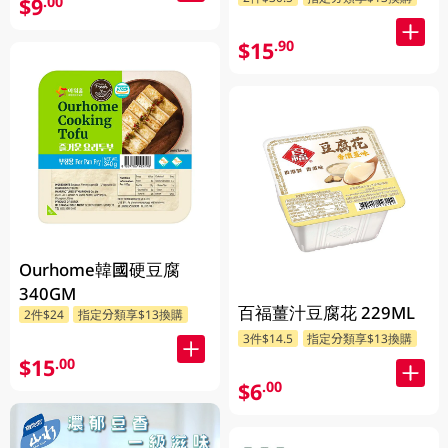
$9
.00
$15
.90
Ourhome韓國硬豆腐
340GM
百福薑汁豆腐花 229ML
2件$24
指定分類享$13換購
3件$14.5
指定分類享$13換購
$15
.00
$6
.00