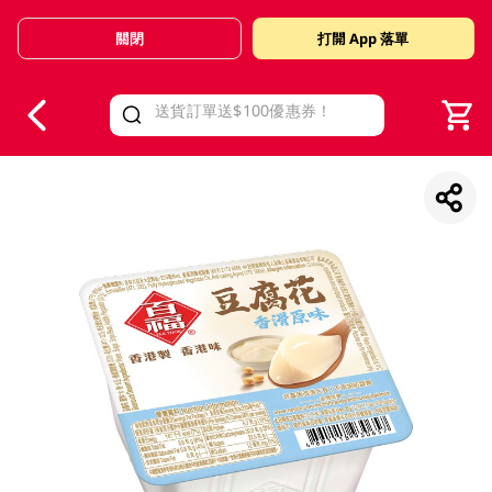
關閉
打開 App 落單
V
alid Until 30 June 2026