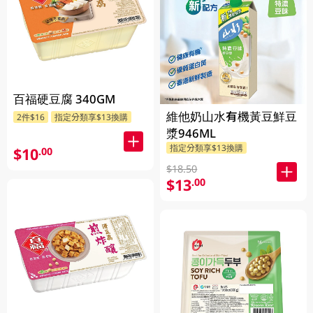
百福硬豆腐 340GM
維他奶山水有機黃豆鮮豆
2件$16
指定分類享$13換購
漿946ML
指定分類享$13換購
$10
.00
$18.50
$13
.00