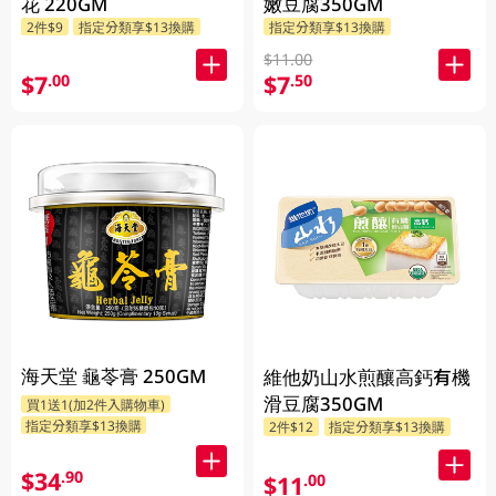
花 220GM
嫩豆腐350GM
2件$9
指定分類享$13換購
指定分類享$13換購
$11.00
$7
$7
.00
.50
海天堂 龜苓膏 250GM
維他奶山水煎釀高鈣有機
滑豆腐350GM
買1送1(加2件入購物車)
指定分類享$13換購
2件$12
指定分類享$13換購
$34
.90
$11
.00