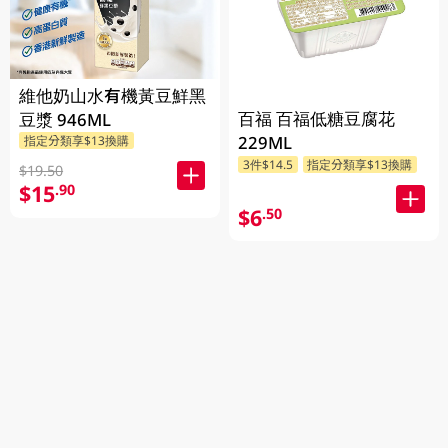
維他奶山水有機黃豆鮮黑
百福 百福低糖豆腐花
豆漿 946ML
229ML
指定分類享$13換購
3件$14.5
指定分類享$13換購
$19.50
$15
.90
$6
.50