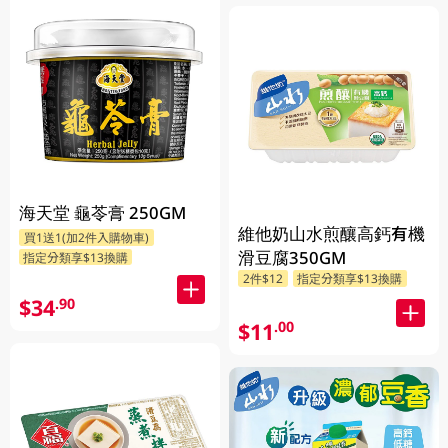
海天堂 龜苓膏 250GM
維他奶山水煎釀高鈣有機
買1送1(加2件入購物車)
滑豆腐350GM
指定分類享$13換購
2件$12
指定分類享$13換購
$34
.90
$11
.00