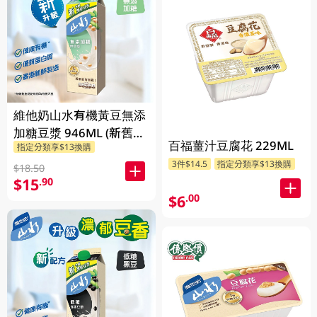
維他奶山水有機黃豆無添
加糖豆漿 946ML (新舊包
百福薑汁豆腐花 229ML
指定分類享$13換購
裝隨機發貨)
3件$14.5
指定分類享$13換購
$18.50
$15
.90
$6
.00