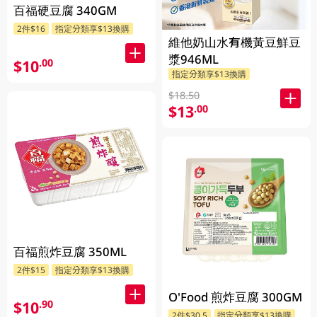
百福硬豆腐 340GM
2件$16
指定分類享$13換購
維他奶山水有機黃豆鮮豆
漿946ML
$10
.00
指定分類享$13換購
$18.50
$13
.00
百福煎炸豆腐 350ML
2件$15
指定分類享$13換購
O'Food 煎炸豆腐 300GM
$10
.90
2件$30.5
指定分類享$13換購