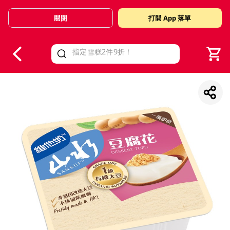
關閉
打開 App 落單
V
alid Until 30 June 2026