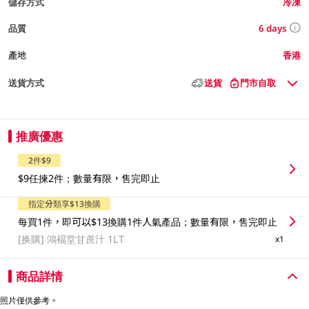
儲存方式
冷凍
6 days
品質
產地
香港
送貨方式
送貨
門市自取
推廣優惠
2件$9
$9任揀2件；數量有限，售完即止
指定分類享$13換購
每買1件，即可以$13換購1件人氣產品；數量有限，售完即止
[换購]
鴻褔堂甘蔗汁 1LT
x1
商品詳情
照片僅供參考。