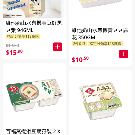
維他奶山水有機黃豆鮮黑
維他奶山水有機黃豆豆腐
豆漿 946ML
花 350GM
指定分類享$13換購
2件$13
指定分類享$13換購
$19.50
$15
.90
$10
.50
百福蒸煮滑豆腐孖裝 2 X