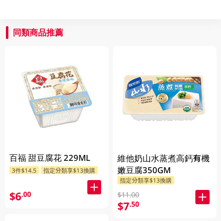
同類商品推薦
百福 甜豆腐花 229ML
維他奶山水蒸煮高鈣有機
嫩豆腐350GM
3件$14.5
指定分類享$13換購
指定分類享$13換購
$6
.00
$11.00
$7
.50