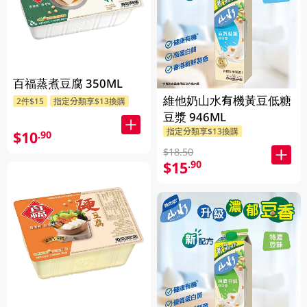
百福蒸煮豆腐 350ML
維他奶山水有機黃豆低糖
2件$15
指定分類享$13換購
豆漿 946ML
指定分類享$13換購
$10
.90
$18.50
$15
.90