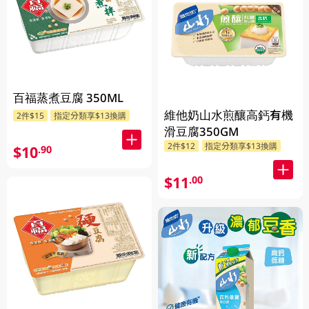
百福蒸煮豆腐 350ML
維他奶山水煎釀高鈣有機
2件$15
指定分類享$13換購
滑豆腐350GM
2件$12
指定分類享$13換購
$10
.90
$11
.00