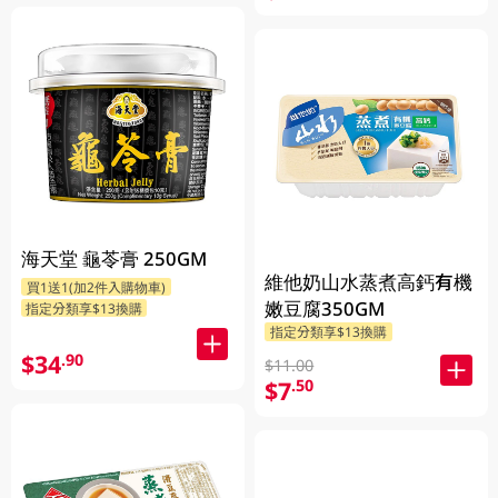
海天堂 龜苓膏 250GM
維他奶山水蒸煮高鈣有機
買1送1(加2件入購物車)
嫩豆腐350GM
指定分類享$13換購
指定分類享$13換購
$34
.90
$11.00
$7
.50