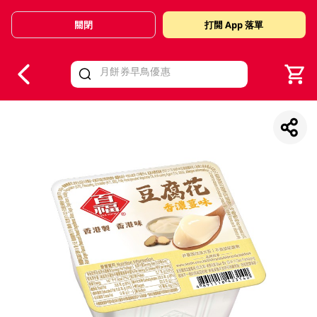
關閉
打開 App 落單
V
alid Until 30 June 2026