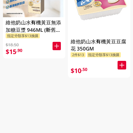
維他奶山水有機黃豆無添
加糖豆漿 946ML (新舊包
指定分類享$13換購
裝隨機發貨)
維他奶山水有機黃豆豆腐
$18.50
花 350GM
$15
.90
2件$13
指定分類享$13換購
$10
.50