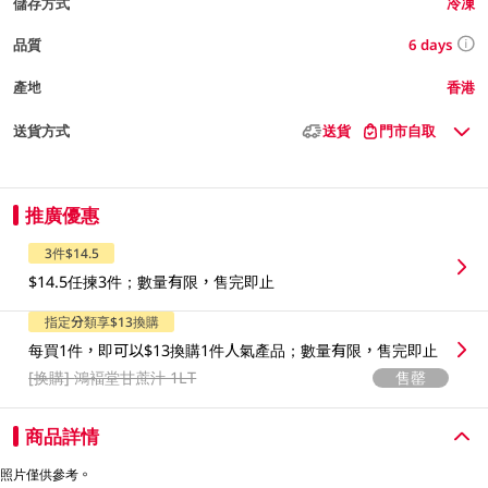
儲存方式
冷凍
6 days
品質
產地
香港
送貨方式
送貨
門市自取
推廣優惠
3件$14.5
$14.5任揀3件；數量有限，售完即止
指定分類享$13換購
每買1件，即可以$13換購1件人氣產品；數量有限，售完即止
[换購]
鴻褔堂甘蔗汁 1LT
售罄
商品詳情
照片僅供參考。