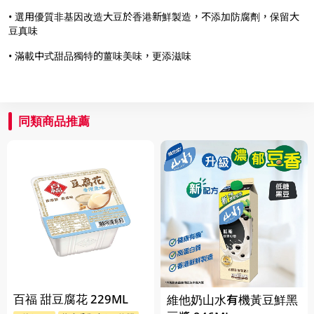
• 選用優質非基因改造大豆於香港新鮮製造，不添加防腐劑，保留大
豆真味
• 滿載中式甜品獨特的薑味美味，更添滋味
同類商品推薦
百福 甜豆腐花 229ML
維他奶山水有機黃豆鮮黑