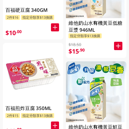
百福硬豆腐 340GM
2件$16
指定分類享$13換購
維他奶山水有機黃豆低糖
豆漿 946ML
$10
.00
指定分類享$13換購
$18.50
$15
.90
百福煎炸豆腐 350ML
2件$15
指定分類享$13換購
維他奶山水有機黃豆鮮豆