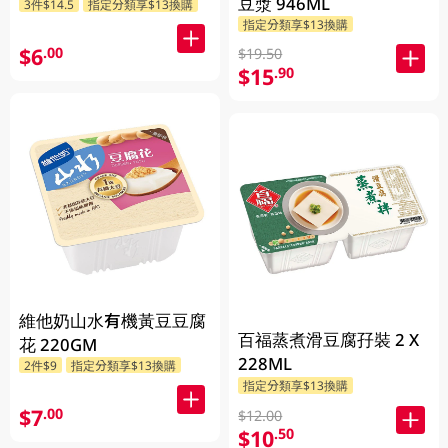
豆漿 946ML
3件$14.5
指定分類享$13換購
指定分類享$13換購
$6
.00
$19.50
$15
.90
維他奶山水有機黃豆豆腐
百福蒸煮滑豆腐孖裝 2 X
花 220GM
228ML
2件$9
指定分類享$13換購
指定分類享$13換購
$7
.00
$12.00
$10
.50