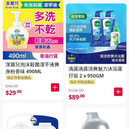
潔麗兒泡沫殺菌潔手液爽
滴露滴露清爽魅力沐浴露
身粉香味 490ML
孖裝 2 x 950GM
指定分類送贈品
指定分類送贈品
$46.00
$100.00
$29
.90
$89
.00