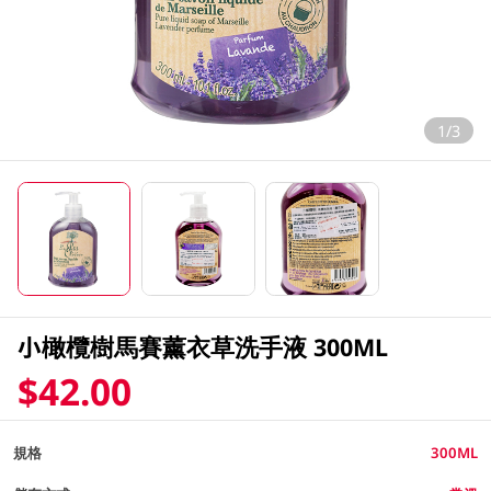
1/3
小橄欖樹馬賽薰衣草洗手液 300ML
$42.00
規格
300ML