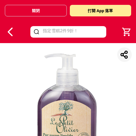
關閉
打開 App 落單
V
alid Until 30 June 2026