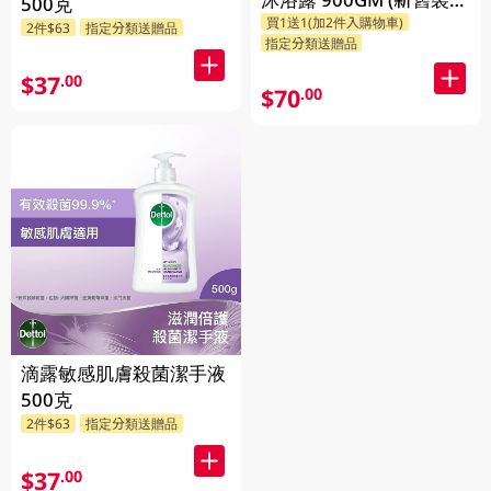
500克
買1送1(加2件入購物車)
機發貨)
2件$63
指定分類送贈品
指定分類送贈品
$37
.00
$70
.00
滴露敏感肌膚殺菌潔手液
500克
2件$63
指定分類送贈品
$37
.00