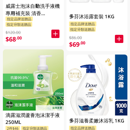
威露士泡沫自動洗手液機
專用補充裝 清香
多芬沐浴露套裝 1KG
指定品牌送贈品
2X350ML
指定品牌送贈品
指定分類送贈品
指定分類送贈品
$120.00
$86.00
$68
.00
$69
.00
滴露滋潤蘆薈泡沫潔手液
多芬滋養柔嫩沐浴乳 1KG
250ML
指定品牌送贈品
2件$46
指定分類送贈品