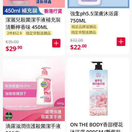
強生ph5.5潔膚沐浴露
潔麗兒殺菌潔手液補充裝
750ML
清新檸香味 450ML
指定品牌送贈品
指定分類送贈品
2件$52.9
指定分類送贈品
$32.00
$35.00
$22
.00
$29
.90
ON THE BODY香甜櫻花
滴露滋潤倍護殺菌潔手液
沐浴露 900GM (新舊裝隨