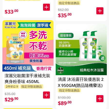
指定分類送贈品
$62.00
$33
.00
$35
.00
潔麗兒殺菌潔手液補充裝
滴露 沐浴露孖裝優惠裝 2
爽身粉香味 450ML
X 950GM(贈品隨機發送)
2件$52.9
指定分類送贈品
指定分類送贈品
$35.00
$100.00
$29
.90
$89
.00