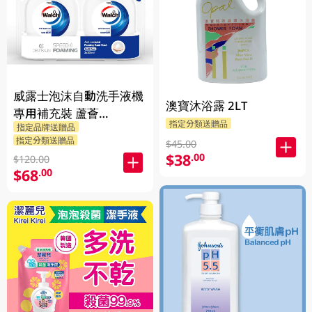
威露士泡沫自動洗手液機
澳寶沐浴露 2LT
專用補充裝 蘆薈
指定分類送贈品
指定品牌送贈品
2X350ML
指定分類送贈品
$45.00
$38
.00
$120.00
$68
.00