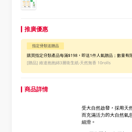
推廣優惠
指定分類送贈品
購買指定分類產品每滿$198，即送1件人氣贈品；數量有
[贈品]
維達抱抱綿3層衛生紙-天然無香 10rolls
商品詳情
受大自然啟發，採用天
而充滿活力的大自然氣息。
細滑。