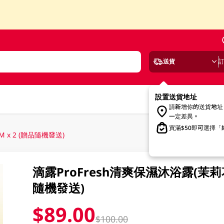
送貨
設置送貨地址
請新增你的送貨地址
一定差異。
買滿$50即可選擇
 x 2 (贈品隨機發送)
滴露ProFresh清爽保濕沐浴露(茉莉花
隨機發送)
$89.00
$100.00