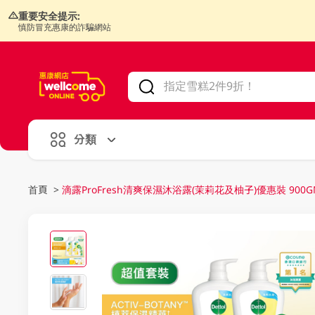
重要安全提示:
慎防冒充惠康的詐騙網站
V
alid Until 30 June 2026
分類
首頁
>
滴露ProFresh清爽保濕沐浴露(茉莉花及柚子)優惠裝 900GM