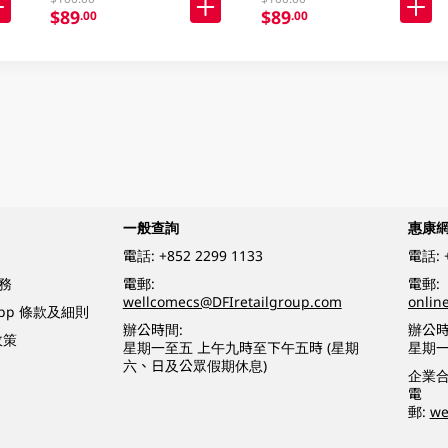
$89
$89
.00
.00
一般查詢
惠康
電話:
+852 2299 1133
電話:
務
電郵:
電郵:
wellcomecs@DFIretailgroup.com
onlin
App 條款及細則
辦公時間:
辦公時
政策
星期一至五 上午九時至下午五時 (星期
星期一
六、日及公眾假期休息)
企業
電
郵:
we