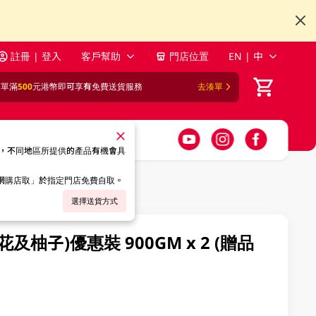
註冊 | 登入
客戶幫助
門店位置
EN | 中
訂單滿
500
元港幣即可享有免費送貨服務
去湊單
，不同地區所提供的產品有機會具
「網購店取」於指定門店免費自取。
選擇送貨方式
及柚子)優惠裝 900GM x 2 (贈品