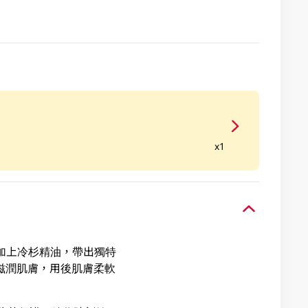
x1
加上冷杉精油，帶出獨特
浴滋潤肌膚，用後肌膚柔軟