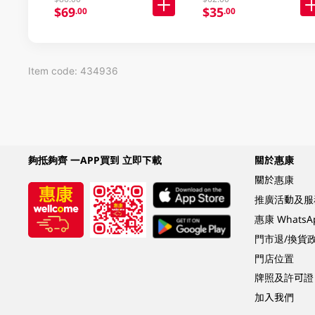
$69
$35
.00
.00
Item code: 434936
夠抵夠齊 一APP買到 立即下載
關於惠康
關於惠康
推廣活動及服
惠康 Whats
門市退/換貨
門店位置
牌照及許可證
加入我們