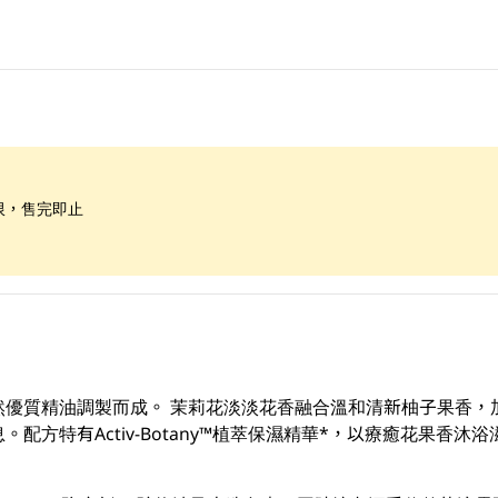
限，售完即止
然優質精油調製而成。 茉莉花淡淡花香融合溫和清新柚子果香，
配方特有Activ-Botany™植萃保濕精華*，以療癒花果香沐