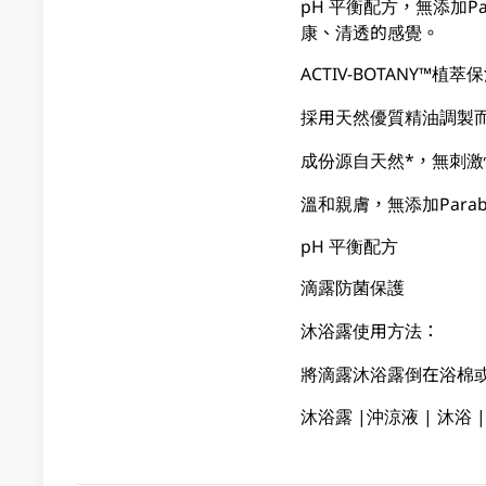
pH 平衡配方，無添加
康、清透的感覺。
ACTIV-BOTANY™植萃
採用天然優質精油調製
成份源自天然*，無刺激
溫和親膚，無添加Para
pH 平衡配方
滴露防菌保護
沐浴露使用方法：
將滴露沐浴露倒在浴棉
沐浴露 |沖涼液 | 沐浴 |