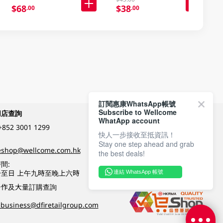
$68
$38
.00
.00
訂閱惠康WhatsApp帳號
Subscribe to Wellcome
網店查詢
付款方式
WhatApp account
+852 3001 1299
快人一步接收至抵資訊！
Stay one step ahead and grab
關注我們
eshop@wellcome.com.hk
the best deals!
間:
至日 上午九時至晚上六時
連結 WhatsApp 帳號
優質纲店認證
合作及大量訂購查詢
business@dfiretailgroup.com