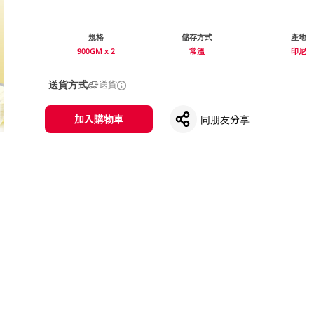
規格
儲存方式
產地
900GM x 2
常溫
印尼
送貨方式
送貨
加入購物車
同朋友分享