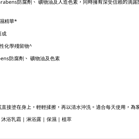
Parabens防腐劑、 礦物油及人造色素，同時擁有深受信賴的滴
保濕精華*
而成
性化學殘留物^
bens防腐劑、 礦物油及色素
或直接塗在身上，輕輕揉擦，再以清水沖洗。適合每天使用，為
 沐浴乳霜 | 淋浴露 | 保濕 | 植萃