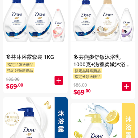
多芬沐浴露套裝 1KG
多芬燕麥舒敏沐浴乳
1000克+滋養柔嫰沐浴乳
指定品牌送贈品
指定分類送贈品
指定品牌送贈品
1000克+Dove沐浴乳200
指定分類送贈品
克 (隨機發送) 1PK
$86.00
$69
.00
$86.00
$69
.00