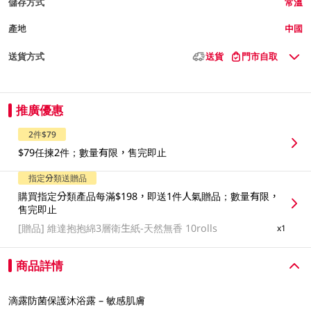
儲存方式
常溫
產地
中國
送貨方式
送貨
門市自取
推廣優惠
2件$79
$79任揀2件；數量有限，售完即止
指定分類送贈品
購買指定分類產品每滿$198，即送1件人氣贈品；數量有限，
售完即止
[贈品]
維達抱抱綿3層衛生紙-天然無香 10rolls
x1
商品詳情
滴露防菌保護沐浴露 – 敏感肌膚