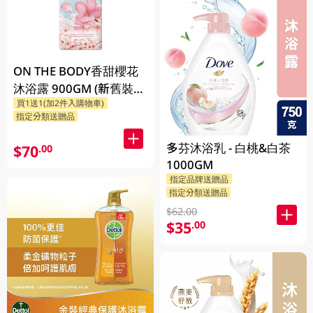
ON THE BODY香甜櫻花
沐浴露 900GM (新舊裝隨
買1送1(加2件入購物車)
機發貨)
指定分類送贈品
多芬沐浴乳 - 白桃&白茶
$70
.00
1000GM
指定品牌送贈品
指定分類送贈品
$62.00
$35
.00