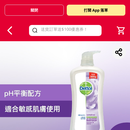
關閉
打開 App 落單
V
alid Until 30 June 2026