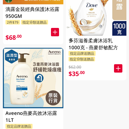
滴露金裝經典保護沐浴露
950GM
2件$79
指定分類送贈品
$68
.00
多芬滋養柔膚沐浴乳
1000克 - 燕麥舒敏配方
指定品牌送贈品
指定分類送贈品
$62.00
$35
.00
Aveeno燕麥高效沐浴露
1LT
指定品牌送贈品