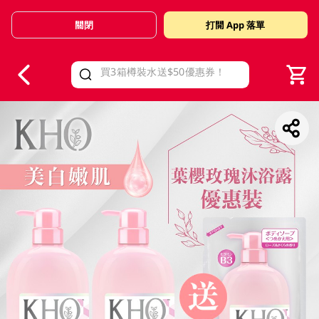
關閉
打開 App 落單
V
alid Until 30 June 2026