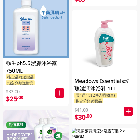
強生ph5.5潔膚沐浴露
750ML
指定品牌送贈品
Meadows Essentials玫
指定分類送贈品
瑰滋潤沐浴乳 1LT
$32.00
買1送1(加2件入購物車)
$25
.00
指定分類送贈品
$41.00
$30
.00