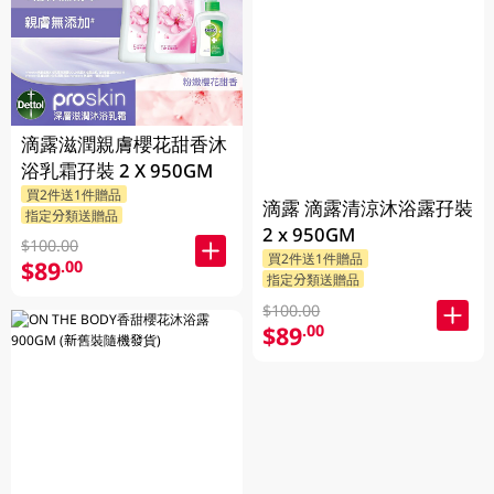
滴露滋潤親膚櫻花甜香沐
浴乳霜孖裝 2 X 950GM
買2件送1件贈品
滴露 滴露清涼沐浴露孖裝
指定分類送贈品
2 x 950GM
$100.00
買2件送1件贈品
$89
.00
指定分類送贈品
$100.00
$89
.00