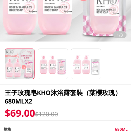
1/3
王子玫瑰皂KHO沐浴露套裝（葉櫻玫瑰）
680MLX2
$69.00
$120.00
規格
680ML