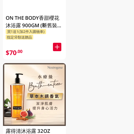
ON THE BODY香甜櫻花
沐浴露 900GM (新舊裝隨
買1送1(加2件入購物車)
機發貨)
指定分類送贈品
$70
.00
露得清沐浴露 32OZ