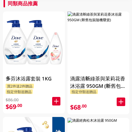
同類商品推薦
多芬沐浴露套裝 1KG
滴露清新綠茶與茉莉花香
沐浴露 950GM (新舊包裝
買2件送2件贈品
指定分類送贈品
指定分類送贈品
隨機發貨)
$86.00
$69
.00
$68
.00