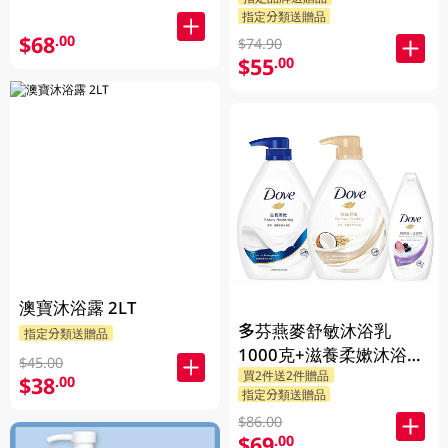
指定分類送贈品
$68
.00
$74.90
$55
.00
澳寶沐浴露 2LT
多芬燕麥舒敏沐浴乳
指定分類送贈品
1000克+滋養柔嫰沐浴乳
$45.00
買2件送2件贈品
1000克+Dove沐浴乳200
$38
.00
指定分類送贈品
克 (隨機發送) 1PK
$86.00
$69
.00