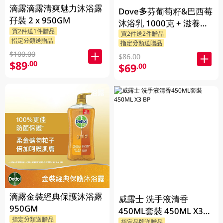
滴露滴露清爽魅力沐浴露
Dove多芬葡萄籽&巴西莓
孖裝 2 x 950GM
沐浴乳 1000克 + 滋養柔
買2件送1件贈品
買2件送2件贈品
嫰沐浴乳 1000克 + 隨機
指定分類送贈品
指定分類送贈品
贈品 200克
$100.00
$86.00
$89
.00
$69
.00
滴露金裝經典保護沐浴露
威露士 洗手液清香
950GM
450ML套裝 450ML X3
指定分類送贈品
BP
指定品牌送贈品