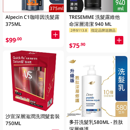
Alpecin C1咖啡因洗髮露
TRESEMME 洗髮露維他
375ML
命深層清潔 940 ML
2件$113.8
指定品牌送贈品
$99
.00
$75
.90
沙宣深層滋潤洗潤髮套裝
多芬洗髮乳580ML - 胜肽
750ML
深層修護