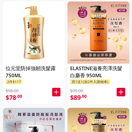
位元堂防掉強韌洗髲露
ELASTINE滋養亮澤洗髮
750ML
白麝香 950ML
2件$117
買1送1(加2件入購物車)
$98.00
$99.90
$78
$89
.00
.90