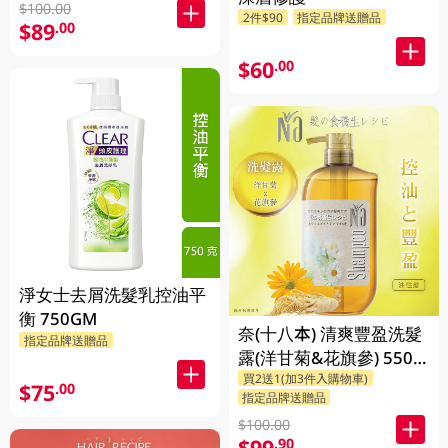
$100.00
2件$90
指定品牌送贈品
$89
.00
$60
.00
淨女士去屑洗髮乳控油平
衡 750GM
奈(十八本) 清爽豐盈洗髮
指定品牌送贈品
露(洋甘菊&花旗參) 550
買2送1(加3件入購物車)
ML
$75
.00
指定品牌送贈品
$100.00
$99
.90