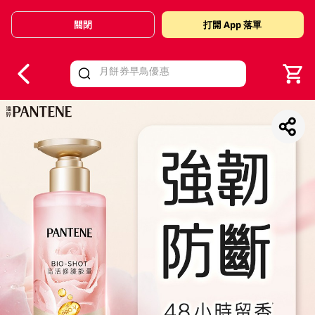
關閉
打開 App 落單
V
alid Until 30 June 2026