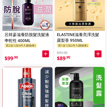
呂韓蔘滋養防脫髮洗髮液
ELASTINE滋養亮澤洗髮
露梨香 950ML
中乾性 400ML
買2送1(加3件入購物車)
買1送1(加2件入購物車)
$99.90
$99
$89
.90
.90