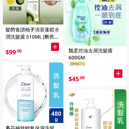
髮的食譜柚子清茶蓬鬆水
潤洗髮露 510ML (新舊包
裝隨機發貨)
飄柔控油去屑洗髮露
$99
.00
600GM
2件$67.5
$45
.00
多芬極致輕氧保濕洗髮