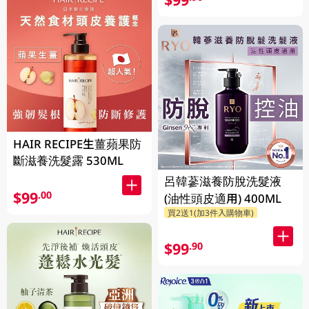
HAIR RECIPE生薑蘋果防
斷滋養洗髮露 530ML
呂韓蔘滋養防脫洗髮液
$99
.00
(油性頭皮適用) 400ML
買2送1(加3件入購物車)
$99
.90