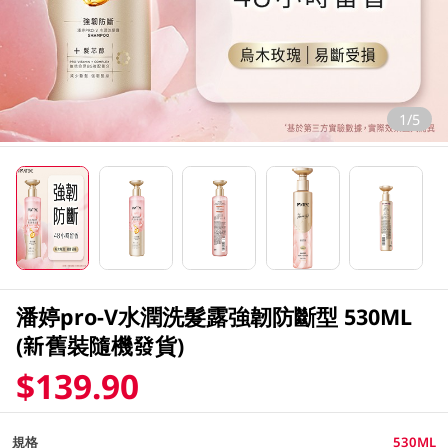
1/5
潘婷pro-V水潤洗髮露強韌防斷型 530ML
(新舊裝隨機發貨)
$139.90
規格
530ML