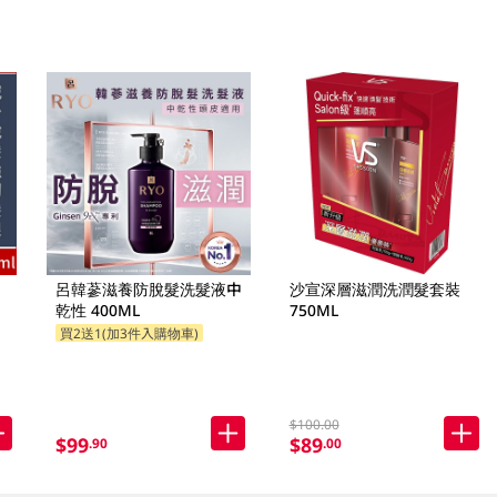
呂韓蔘滋養防脫髮洗髮液中
沙宣深層滋潤洗潤髮套裝
乾性 400ML
750ML
買2送1(加3件入購物車)
$100.00
$99
$89
.90
.00