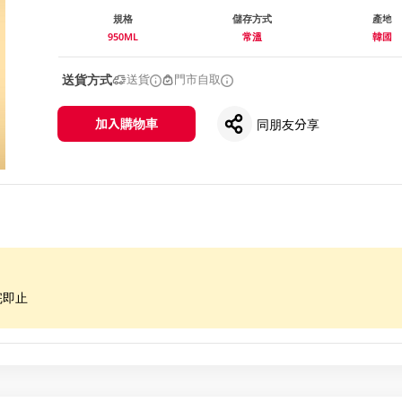
規格
儲存方式
產地
950ML
常溫
韓國
送貨方式
送貨
門市自取
加入購物車
同朋友分享
完即止