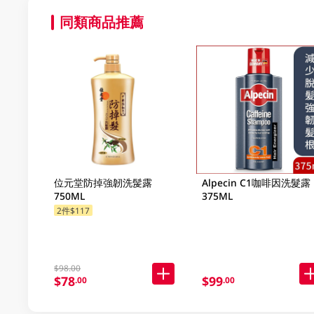
同類商品推薦
位元堂防掉強韌洗髲露
Alpecin C1咖啡因洗髮露
750ML
375ML
2件$117
$98.00
$78
$99
.00
.00