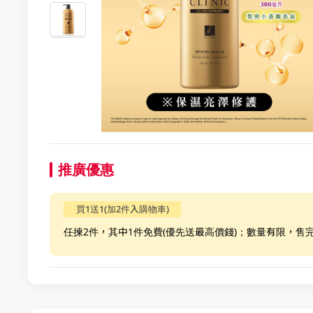
推廣優惠
買1送1(加2件入購物車)
任揀2件，其中1件免費(優先送最高價錢)；數量有限，售