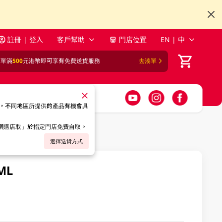
註冊 | 登入
客戶幫助
門店位置
EN | 中
訂單滿
500
元港幣即可享有免費送貨服務
去湊單
，不同地區所提供的產品有機會具
「網購店取」於指定門店免費自取。
選擇送貨方式
ML