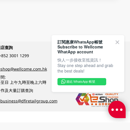
訂閱惠康WhatsApp帳號
Subscribe to Wellcome
網店查詢
付款方式
WhatApp account
+852 3001 1299
快人一步接收至抵資訊！
Stay one step ahead and grab
關注我們
eshop@wellcome.com.hk
the best deals!
間:
至日 上午九時至晚上六時
連結 WhatsApp 帳號
優質纲店認證
合作及大量訂購查詢
business@dfiretailgroup.com
條款及細則
|
私隱政策
|
DFI零售集團