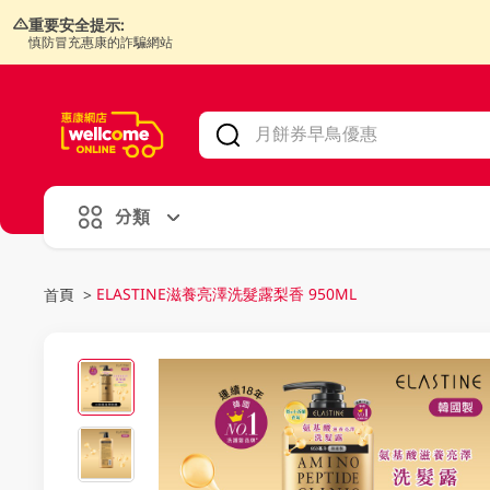
重要安全提示:
慎防冒充惠康的詐騙網站
V
alid Until 30 June 2026
分類
ELASTINE滋養亮澤洗髮露梨香 950ML
首頁
>