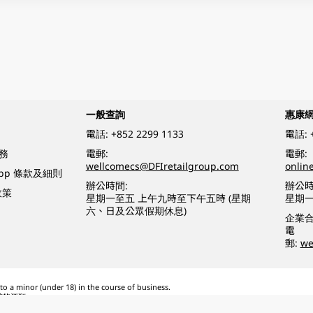
一般查詢
惠康
電話:
+852 2299 1133
電話:
務
電郵:
電郵:
wellcomecs@DFIretailgroup.com
onlin
App 條款及細則
辦公時間:
辦公時
政策
星期一至五 上午九時至下午五時 (星期
星期一
六、日及公眾假期休息)
企業
電
郵:
we
o a minor (under 18) in the course of business.
醉的酒類。