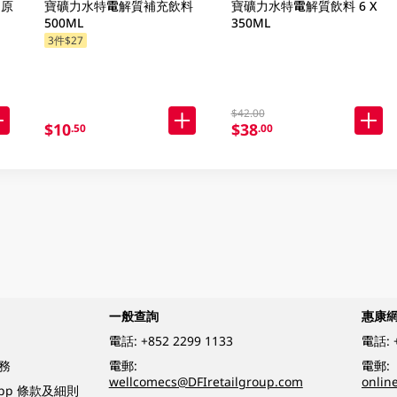
肉原
寶礦力水特電解質補充飲料
寶礦力水特電解質飲料 6 X
500ML
350ML
3件$27
$42.00
$10
$38
.50
.00
一般查詢
惠康
電話:
+852 2299 1133
電話:
務
電郵:
電郵:
wellcomecs@DFIretailgroup.com
onlin
App 條款及細則