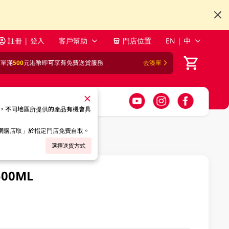
註冊 | 登入
客戶幫助
門店位置
EN | 中
訂單滿
500
元港幣即可享有免費送貨服務
去湊單
，不同地區所提供的產品有機會具
「網購店取」於指定門店免費自取。
選擇送貨方式
00ML