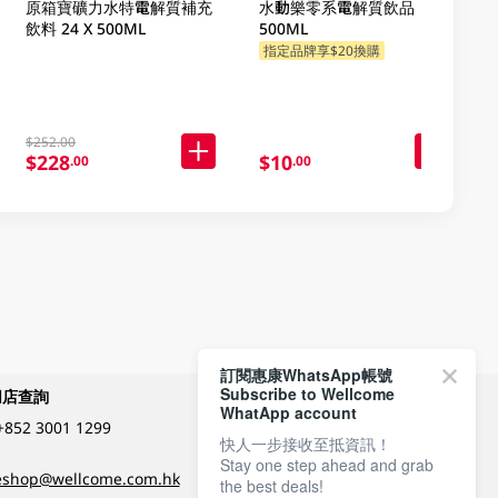
原箱寶礦力水特電解質補充
水動樂零系電解質飲品
飲料 24 X 500ML
500ML
指定品牌享$20換購
$252.00
$228
$10
.00
.00
訂閱惠康WhatsApp帳號
Subscribe to Wellcome
網店查詢
付款方式
WhatApp account
+852 3001 1299
快人一步接收至抵資訊！
Stay one step ahead and grab
關注我們
eshop@wellcome.com.hk
the best deals!