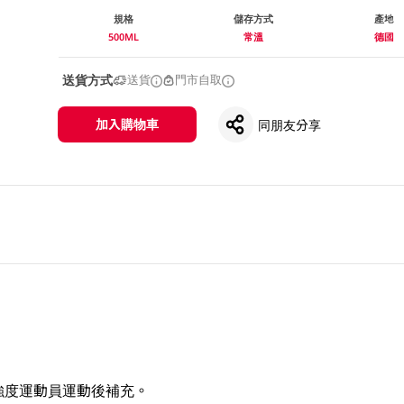
規格
儲存方式
產地
500ML
常溫
德國
送貨方式
送貨
門市自取
加入購物車
同朋友分享
。
強度運動員運動後補充。