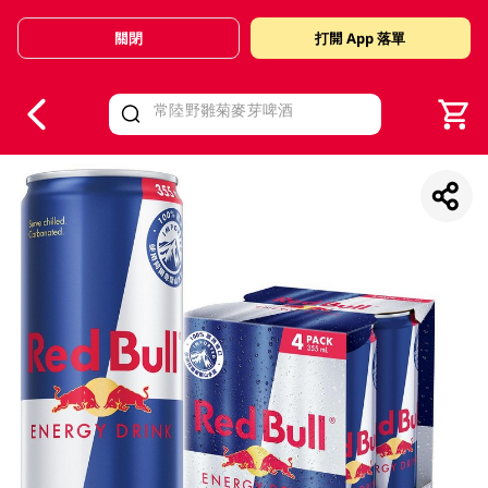
關閉
打開 App 落單
V
alid Until 30 June 2026