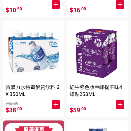
$10
$16
.50
.00
寶礦力水特電解質飲料 6
紅牛紫色版巨峰提子味4
X 350ML
罐裝250ML
$42.00
$38
$59
.00
.00