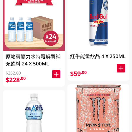
紅牛能量飲品 4 X 250ML
原箱寶礦力水特電解質補
充飲料 24 X 500ML
$59
.00
$252.00
$228
.00