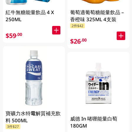
紅牛無糖能量飲品 4 X
葡萄適葡萄糖能量飲品 –
250ML
香橙味 325ML 4支裝
2件$42
$59
.00
$26
.00
寶礦力水特電解質補充飲
威德 In 啫喱能量白萄
料 500ML
180GM
3件$27