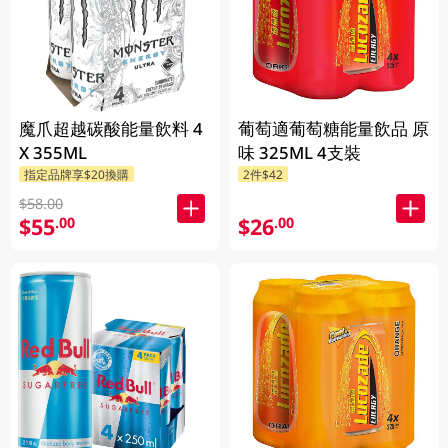
魔爪超越碳酸能量飲料 4
葡萄適葡萄糖能量飲品 原
X 355ML
味 325ML 4支裝
指定品牌享$20換購
2件$42
$58.00
$55
$26
.00
.00