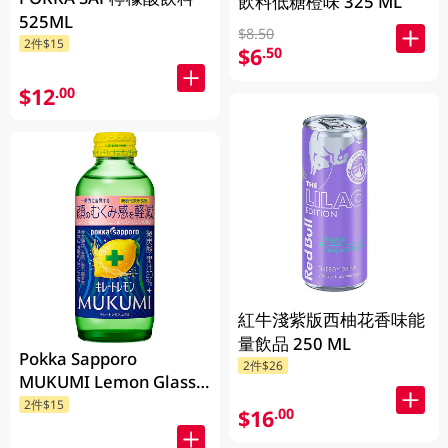
飲料低糖橙味 325 ML
525ML
$8.50
2件$15
$6
.50
$12
.00
紅牛淺紫版西柚花香味能
量飲品 250 ML
Pokka Sapporo
2件$26
MUKUMI Lemon Glass
Single Bottle 155ML
2件$15
$16
.00