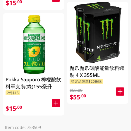
$15
.00
魔爪魔爪碳酸能量飲料罐
裝 4 X 355ML
Pokka Sapporo 檸檬酸飲
指定品牌享$20換購
料單支裝(綠)155毫升
$58.00
2件$15
$55
.00
$15
.00
Item code: 753509