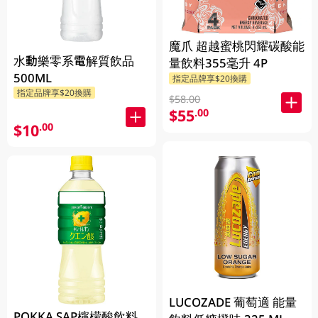
魔爪 超越蜜桃閃耀碳酸能
水動樂零系電解質飲品
量飲料355毫升 4P
500ML
指定品牌享$20換購
指定品牌享$20換購
$58.00
$55
.00
$10
.00
LUCOZADE 葡萄適 能量
POKKA SAP檸檬酸飲料