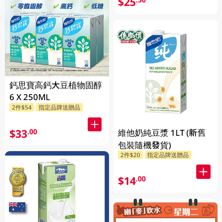
$25
鈣思寶高鈣大豆植物固醇
6 X 250ML
2件$54
指定品牌送贈品
$33
.00
維他奶純豆漿 1LT (新舊
包裝隨機發貨)
2件$20
指定品牌送贈品
$14
.00