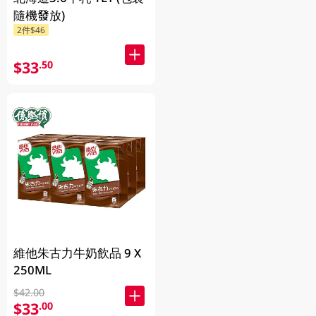
隨機發放)
2件$46
$33
.50
維他朱古力牛奶飲品 9 X
250ML
$42.00
$33
.00