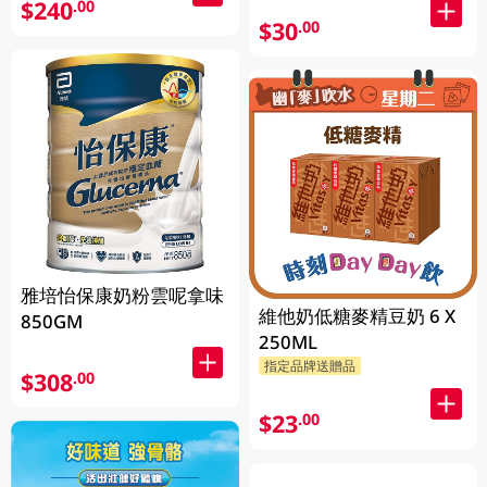
$240
.00
$30
.00
雅培怡保康奶粉雲呢拿味
維他奶低糖麥精豆奶 6 X
850GM
250ML
指定品牌送贈品
$308
.00
$23
.00