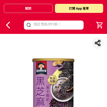
關閉
打開 App 落單
V
alid Until 30 June 2026