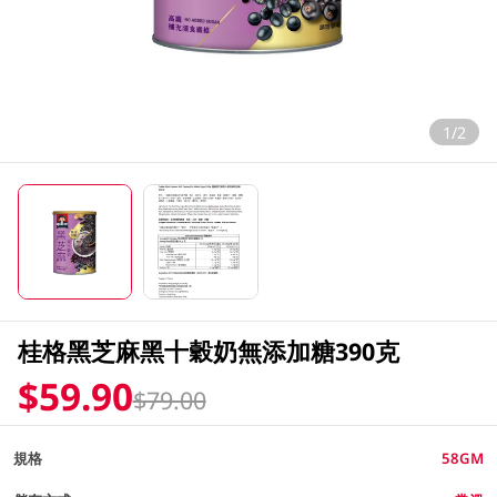
1/2
桂格黑芝麻黑十穀奶無添加糖390克
$59.90
$79.00
規格
58GM