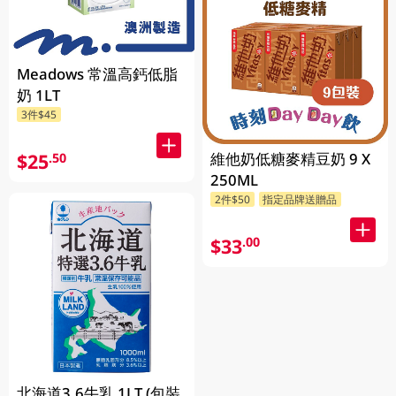
Meadows 常溫高鈣低脂
奶 1LT
3件$45
$25
維他奶低糖麥精豆奶 9 X
.50
250ML
2件$50
指定品牌送贈品
$33
.00
北海道3.6牛乳 1LT (包裝