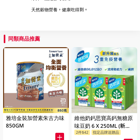
天然穀物營養，健康吃得到。
同類商品推薦
雅培金裝加營素朱古力味
維他奶鈣思寶高鈣無糖原
850GM
味豆奶 6 X 250ML (新舊
2件$42
指定品牌送贈品
包裝隨機發貨)