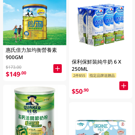
惠氏倍力加均衡營養素
900GM
保利保鮮裝純牛奶 6 X
$173.00
250ML
$149
.00
2件$55
指定品牌送贈品
$50
.90