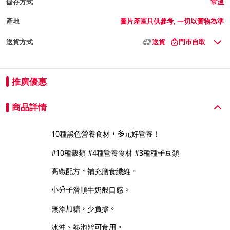
儲存方式
常溫
產地
圖片產區只供參考, 一切以實物為準
送貨方式
送貨
門市自取
推廣優惠
商品詳情
10種黑色營養食材，多元好營養！
#10種穀類 #4種營養食材 #3種種子豆類
高纖配方，補充膳食纖維。
小分子滑順牛奶般口感。
無添加糖，少負擔。
冰沖、熱泡皆可食用。