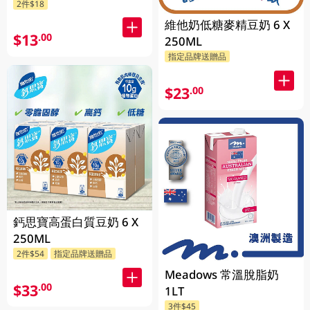
2件$18
維他奶低糖麥精豆奶 6 X
$13
.00
250ML
指定品牌送贈品
$23
.00
鈣思寶高蛋白質豆奶 6 X
250ML
2件$54
指定品牌送贈品
Meadows 常溫脫脂奶
$33
.00
1LT
3件$45