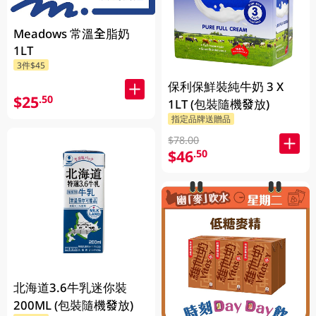
Meadows 常溫全脂奶
1LT
3件$45
保利保鮮裝純牛奶 3 X
$25
.50
1LT (包裝隨機發放)
指定品牌送贈品
$78.00
$46
.50
北海道3.6牛乳迷你裝
200ML (包裝隨機發放)