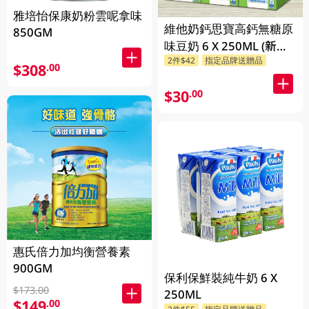
雅培怡保康奶粉雲呢拿味
維他奶鈣思寶高鈣無糖原
850GM
味豆奶 6 X 250ML (新舊
2件$42
指定品牌送贈品
包裝隨機發貨)
$308
.00
$30
.00
惠氏倍力加均衡營養素
900GM
保利保鮮裝純牛奶 6 X
$173.00
250ML
$149
.00
2件$55
指定品牌送贈品