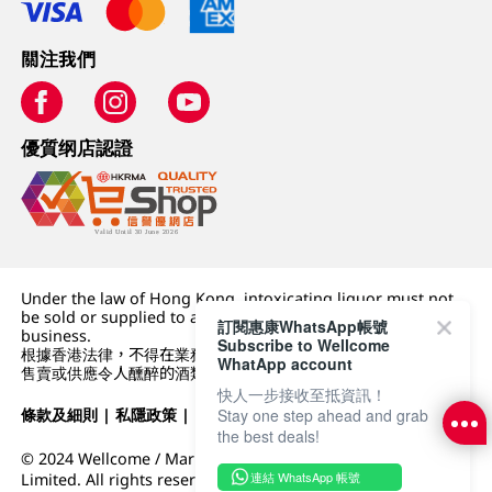
關注我們
優質纲店認證
Under the law of Hong Kong, intoxicating liquor must not
be sold or supplied to a minor (under 18) in the course of
訂閱惠康WhatsApp帳號
business.
Subscribe to Wellcome
根據香港法律，不得在業務過程中，向未成年人 (18 歲以下人士)
WhatApp account
售賣或供應令人醺醉的酒類。
快人一步接收至抵資訊！
Stay one step ahead and grab
條款及細則
|
私隱政策
|
DFI零售集團
the best deals!
© 2024 Wellcome / Market Place. The Dairy Farm Company
連結 WhatsApp 帳號
Limited. All rights reserved.