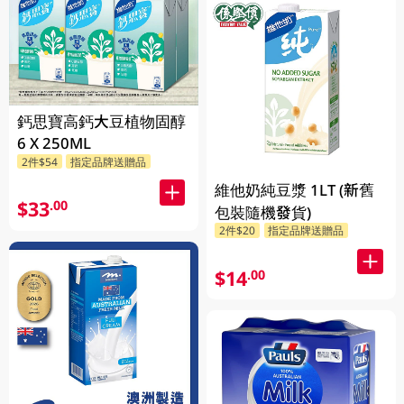
鈣思寶高鈣大豆植物固醇
6 X 250ML
2件$54
指定品牌送贈品
維他奶純豆漿 1LT (新舊
$33
.00
包裝隨機發貨)
2件$20
指定品牌送贈品
$14
.00