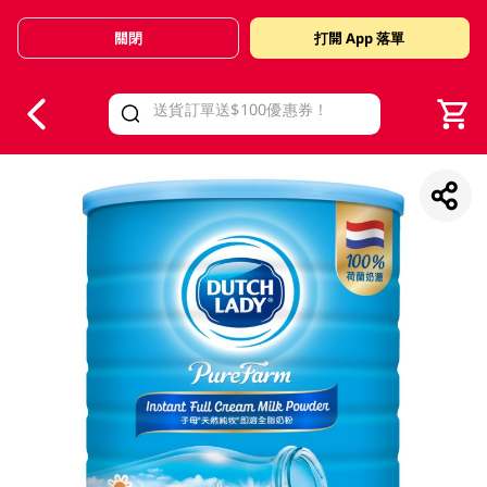
關閉
打開 App 落單
V
alid Until 30 June 2026