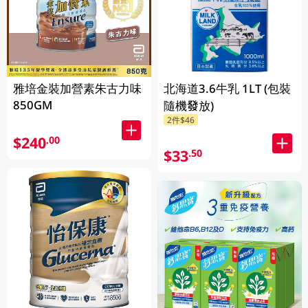
雅培金裝加營素朱古力味
北海道3.6牛乳 1LT (包裝
850GM
隨機發放)
2件$46
$240
.00
$33
.50