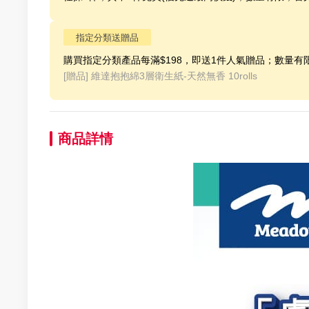
指定分類送贈品
購買指定分類產品每滿$198，即送1件人氣贈品；數量有
[贈品]
維達抱抱綿3層衛生紙-天然無香 10rolls
商品詳情