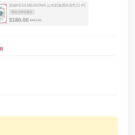
原箱P.ESS.MEADOWS 山羊奶滋潤沐浴乳12 PC
指定分類送贈品
貨
$180.00
$492.00
亞