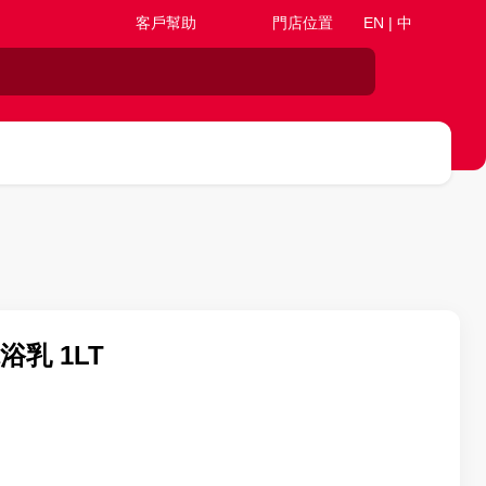
客戶幫助
門店位置
EN | 中
沐浴乳 1LT