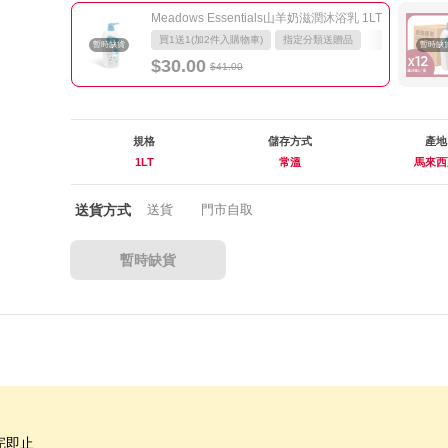
Meadows Essentials山羊奶滋潤沐浴乳 1LT
買1送1(加2件入購物車)
指定分類送贈品
暫時缺貨
暫時缺
$30.00
$41.00
規格
儲存方式
產地
1LT
常溫
馬來西
送貨方式
送貨
門市自取
暫時缺貨
完即止