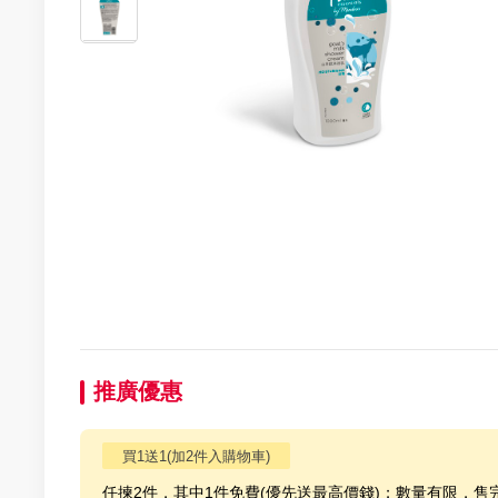
推廣優惠
買1送1(加2件入購物車)
任揀2件，其中1件免費(優先送最高價錢)；數量有限，售