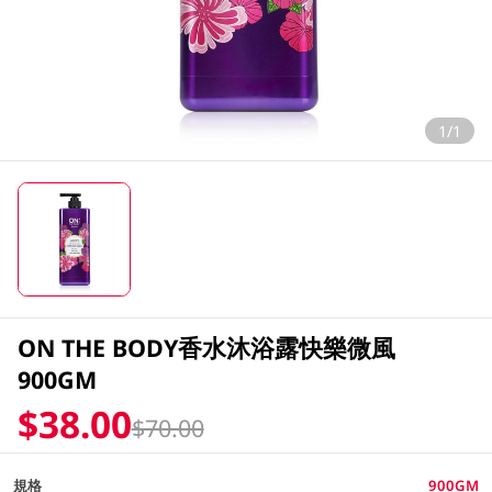
1/1
ON THE BODY香水沐浴露快樂微風
900GM
$38.00
$70.00
規格
900GM