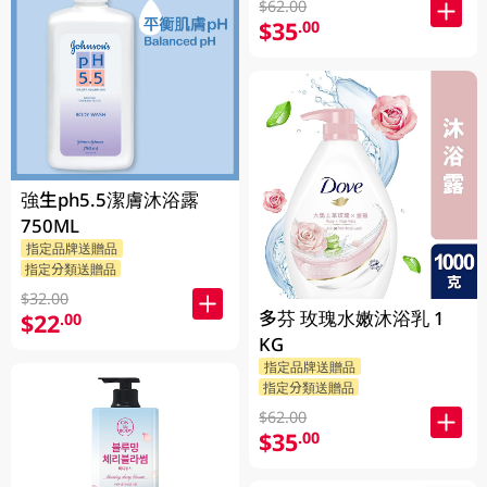
$62.00
$35
.00
強生ph5.5潔膚沐浴露
750ML
指定品牌送贈品
指定分類送贈品
$32.00
多芬 玫瑰水嫩沐浴乳 1
$22
.00
KG
指定品牌送贈品
指定分類送贈品
$62.00
$35
.00