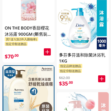
ON THE BODY香甜櫻花
沐浴露 900GM (新舊裝隨
買1送1(加2件入購物車)
機發貨)
指定分類送贈品
多芬多芬溫和除菌沐浴乳
$70
.00
1KG
指定品牌送贈品
指定分類送贈品
$62.00
$35
.00