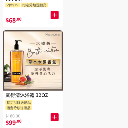
2件$79
指定分類送贈品
$68
.00
露得清沐浴露 32OZ
指定品牌送贈品
指定分類送贈品
$180.00
$99
.00