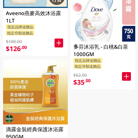
Aveeno燕麥高效沐浴露
1LT
指定品牌送贈品
指定分類送贈品
$188.00
多芬沐浴乳 - 白桃&白茶
$126
.00
1000GM
指定品牌送贈品
指定分類送贈品
$62.00
$35
.00
滴露金裝經典保護沐浴露
950GM