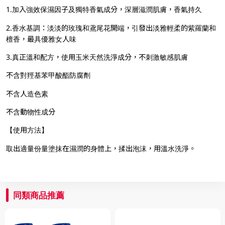
1.加入強效保濕因子及獨特香氣成分，深層滋潤肌膚，香氣持久
2.香水基調：淡淡的玫瑰和鳶尾花開端，引發出淡雅輕柔的紫羅蘭和
檀香，最具優雅女人味
3.真正溫和配方，使用玉米天然洗淨成分，不刺激敏感肌膚
不含對羥基苯甲酸酯防腐劑
不含人造色素
不含動物性成分
【使用方法】
取出適量份量塗抹在濕潤的身體上，揉出泡沫，用溫水洗淨。
同類商品推薦