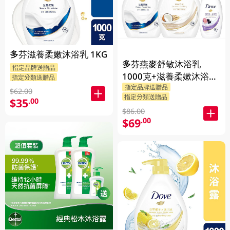
多芬滋養柔嫩沐浴乳 1KG
多芬燕麥舒敏沐浴乳
指定品牌送贈品
1000克+滋養柔嫰沐浴乳
指定分類送贈品
指定品牌送贈品
1000克+Dove沐浴乳200
$62.00
指定分類送贈品
$35
克 (隨機發送) 1PK
.00
$86.00
$69
.00