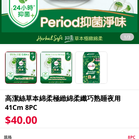
1/3
高潔絲草本綿柔極緻綿柔纖巧熟睡夜用
41Cm 8PC
$40.00
規格
8PC