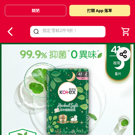
關閉
打開 App 落單
V
alid Until 30 June 2026