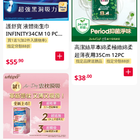
護舒寶 液體衛生巾
INFINITY34CM 10 PC
買1送1(加2件入購物車)
(包裝隨機發放)
高潔絲草本綿柔極緻綿柔
指定分類88折
超薄夜用35Cm 12PC
$55
.90
指定品牌送贈品
指定分類88折
$38
.00