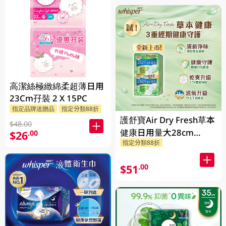
高潔絲極緻綿柔超薄日用
23Cm孖裝 2 X 15PC
指定品牌送贈品
指定分類88折
護舒寶Air Dry Fresh草本
$48.00
健康日用量大28cm
$26
.00
指定分類88折
20PCS
$51
.00