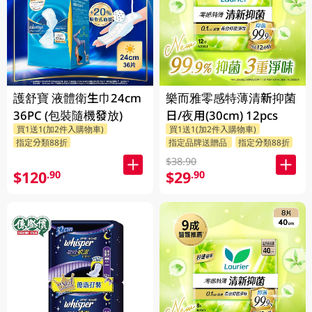
護舒寶 液體衛生巾24cm
樂而雅零感特薄清新抑菌
36PC (包裝隨機發放)
日/夜用(30cm) 12pcs
買1送1(加2件入購物車)
買1送1(加2件入購物車)
指定分類88折
指定品牌送贈品
指定分類88折
$38.90
$120
$29
.90
.90