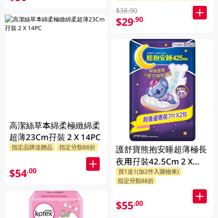
$38.90
$29
.90
高潔絲草本綿柔極緻綿柔
超薄23Cm孖裝 2 X 14PC
指定品牌送贈品
指定分類88折
護舒寶熊抱安睡超薄極長
夜用孖裝42.5Cm 2 X
$54
.00
買1送1(加2件入購物車)
7PC
指定分類88折
$55
.00