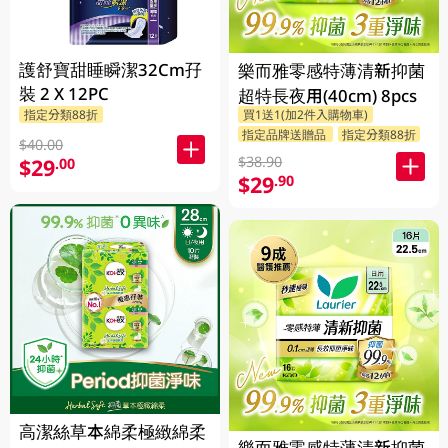
護舒寶甜睡瞬潔32Cm孖
樂而雅零感特薄清新抑菌
裝 2 X 12PC
超特長夜用(40cm) 8pcs
指定分類88折
買1送1(加2件入購物車)
指定品牌送贈品
指定分類88折
$40.00
$38.90
$29
.00
$29
.90
高潔絲草本綿柔極緻綿柔
樂而雅零感特薄清新抑菌