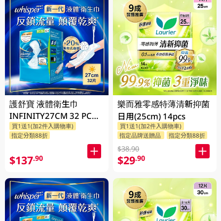
護舒寶 液體衛生巾
樂而雅零感特薄清新抑菌
INFINITY27CM 32 PC
日用(25cm) 14pcs
買1送1(加2件入購物車)
買1送1(加2件入購物車)
(包裝隨機發放)
指定分類88折
指定品牌送贈品
指定分類88折
$38.90
$137
$29
.90
.90