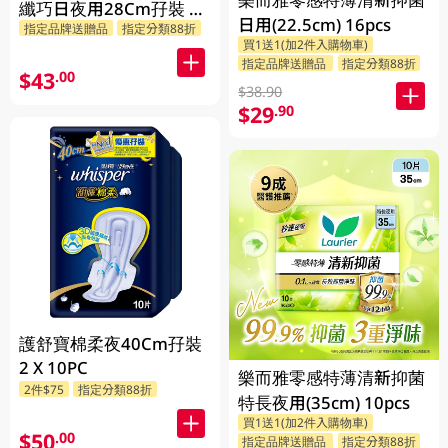
纖巧日夜用28Cm孖裝 2
日用(22.5cm) 16pcs
指定品牌送贈品
指定分類88折
X 10PC
買1送1(加2件入購物車)
指定品牌送贈品
指定分類88折
$43
.00
$38.90
$29
.90
護舒寶棉柔夜40Cm孖裝
2 X 10PC
樂而雅零感特薄清新抑菌
2件$75
指定分類88折
特長夜用(35cm) 10pcs
買1送1(加2件入購物車)
$50
.00
指定品牌送贈品
指定分類88折