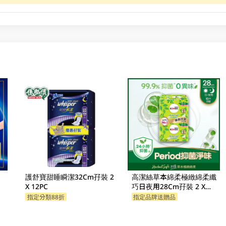
護舒寶甜睡瞬潔32Cm孖裝 2
高潔絲草本綿柔極緻綿柔纖
X 12PC
巧日夜用28Cm孖裝 2 X
10PC
指定分類88折
指定品牌送贈品
指定分類88折