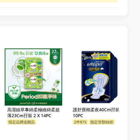
高潔絲草本綿柔極緻綿柔超
護舒寶棉柔夜40Cm孖裝 2 X
薄23Cm孖裝 2 X 14PC
10PC
指定品牌送贈品
2件$75
指定分類88折
指定分類88折