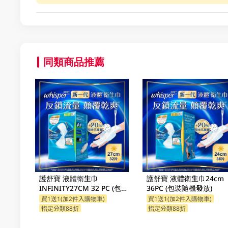
同類商品推薦
護舒寶 液體衛生巾
護舒寶 液體衛生巾24cm
INFINITY27CM 32 PC (包裝
36PC (包裝隨機發放)
隨機發放)
買1送1(加2件入購物車)
買1送1(加2件入購物車)
指定分類88折
指定分類88折