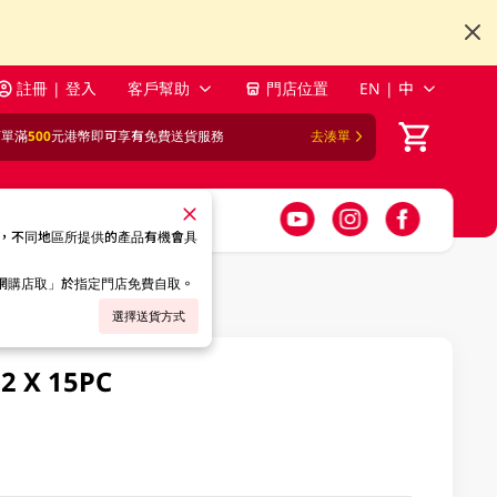
註冊 | 登入
客戶幫助
門店位置
EN | 中
訂單滿
500
元港幣即可享有免費送貨服務
去湊單
，不同地區所提供的產品有機會具
「網購店取」於指定門店免費自取。
選擇送貨方式
X 15PC