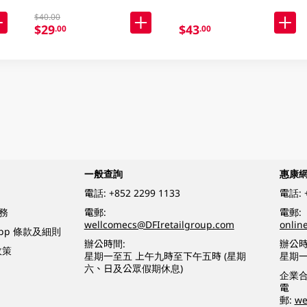
$40.00
$29
$43
.00
.00
一般查詢
惠康
電話:
+852 2299 1133
電話:
務
電郵:
電郵:
wellcomecs@DFIretailgroup.com
onlin
App 條款及細則
辦公時間:
辦公時
政策
星期一至五 上午九時至下午五時 (星期
星期一
六、日及公眾假期休息)
企業
電
郵:
we