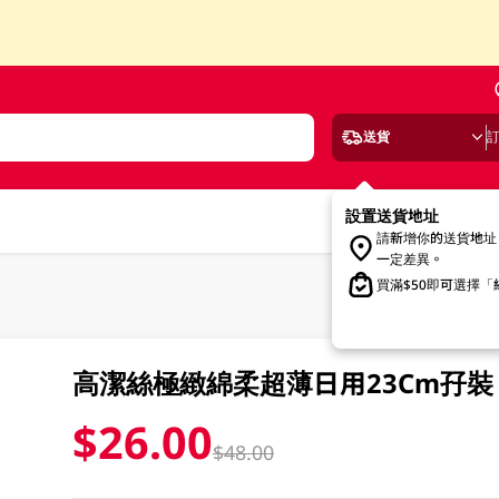
送貨
設置送貨地址
請新增你的送貨地址
一定差異。
買滿$50即可選擇
高潔絲極緻綿柔超薄日用23Cm孖裝 2 
$26.00
$48.00