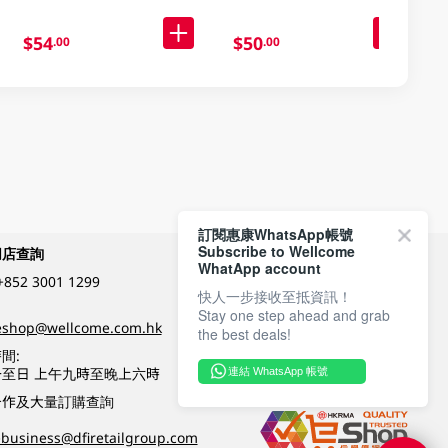
$54
$50
.00
.00
訂閱惠康WhatsApp帳號
Subscribe to Wellcome
網店查詢
付款方式
WhatApp account
+852 3001 1299
快人一步接收至抵資訊！
Stay one step ahead and grab
關注我們
eshop@wellcome.com.hk
the best deals!
間:
至日 上午九時至晚上六時
連結 WhatsApp 帳號
優質纲店認證
合作及大量訂購查詢
business@dfiretailgroup.com