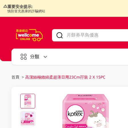
重要安全提示:
慎防冒充惠康的詐騙網站
V
alid Until 30 June 2026
分類
首頁
>
高潔絲極緻綿柔超薄日用23Cm孖裝 2 X 15PC