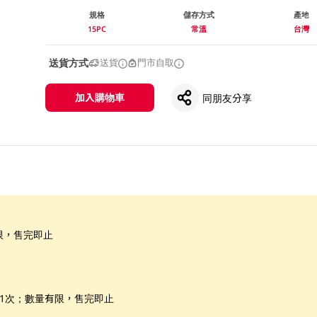
規格
儲存方式
產地
15PC
常溫
台灣
送貨方式
送貨
門市自取
加入購物車
同朋友分享
限，售完即止
惠1次；數量有限，售完即止