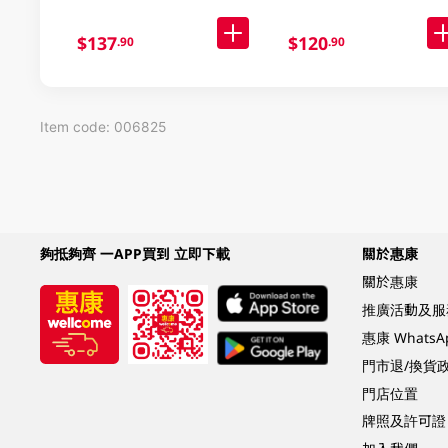
$137
$120
.90
.90
Item code: 006825
夠抵夠齊 一APP買到 立即下載
關於惠康
關於惠康
推廣活動及服
惠康 Whats
門市退/換貨
門店位置
牌照及許可證