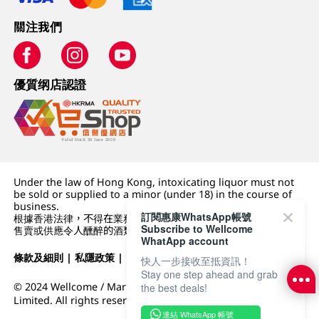
關注我們
優質纲店認證
Under the law of Hong Kong, intoxicating liquor must not
be sold or supplied to a minor (under 18) in the course of
business.
訂閱惠康WhatsApp帳號
根據香港法律，不得在業務過程中，向未成年人 (18 歲以下人士)
Subscribe to Wellcome
售賣或供應令人醺醉的酒類。
WhatApp account
條款及細則
|
私隱政策
|
DFI零售集團
快人一步接收至抵資訊！
Stay one step ahead and grab
© 2024 Wellcome / Market Place. The Dairy Farm Company
the best deals!
Limited. All rights reserved.
連結 WhatsApp 帳號