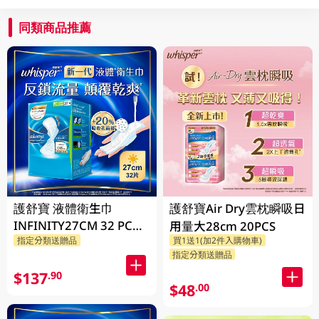
同類商品推薦
護舒寶 液體衛生巾
護舒寶Air Dry雲枕瞬吸日
INFINITY27CM 32 PC
用量大28cm 20PCS
指定分類送贈品
買1送1(加2件入購物車)
(包裝隨機發放)
指定分類送贈品
$137
.90
$48
.00