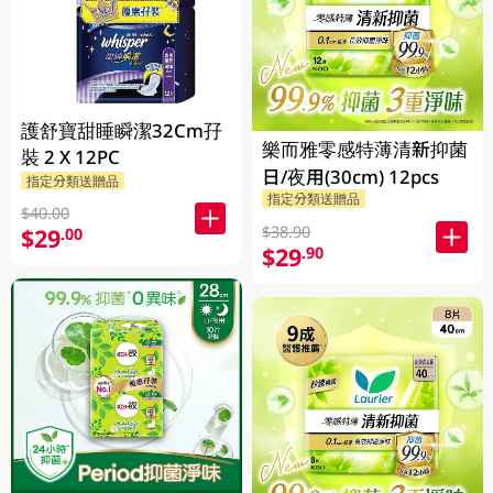
護舒寶甜睡瞬潔32Cm孖
樂而雅零感特薄清新抑菌
裝 2 X 12PC
日/夜用(30cm) 12pcs
指定分類送贈品
指定分類送贈品
$40.00
$38.90
$29
.00
$29
.90