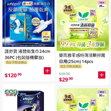
護舒寶 液體衛生巾24cm
樂而雅零感特薄清新抑菌
36PC (包裝隨機發放)
日用(25cm) 14pcs
指定分類送贈品
指定分類送贈品
$38.90
$120
.90
$29
.90