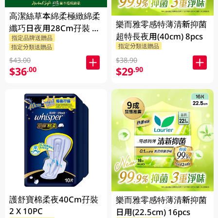
高潔絲草本綿柔極緻綿柔
樂而雅零感特薄清新抑菌
纖巧日夜用28Cm孖裝 2
超特長夜用(40cm) 8pcs
指定品牌送贈品
X 10PC
指定分類送贈品
指定分類送贈品
$43.00
$38.90
$36
$29
.00
.90
護舒寶棉柔夜40Cm孖裝
樂而雅零感特薄清新抑菌
2 X 10PC
日用(22.5cm) 16pcs