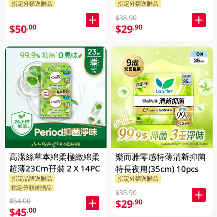
指定分類送贈品
指定分類送贈品
$38.90
$50
$29
.00
.90
高潔絲草本綿柔極緻綿柔
樂而雅零感特薄清新抑菌
超薄23Cm孖裝 2 X 14PC
特長夜用(35cm) 10pcs
指定品牌送贈品
指定分類送贈品
指定分類送贈品
$38.90
$54.00
$29
.90
$45
.00