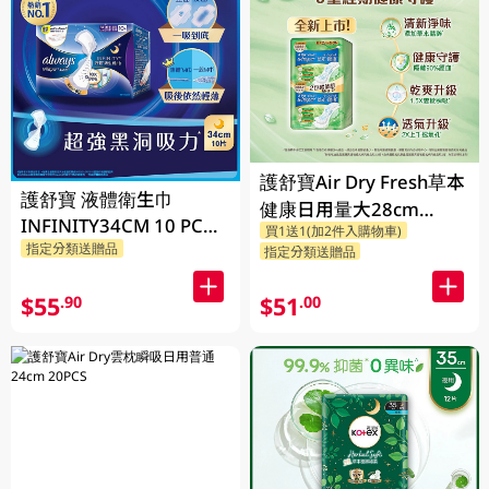
護舒寶Air Dry Fresh草本
護舒寶 液體衛生巾
健康日用量大28cm
INFINITY34CM 10 PC
買1送1(加2件入購物車)
20PCS
指定分類送贈品
(包裝隨機發放)
指定分類送贈品
$55
$51
.90
.00