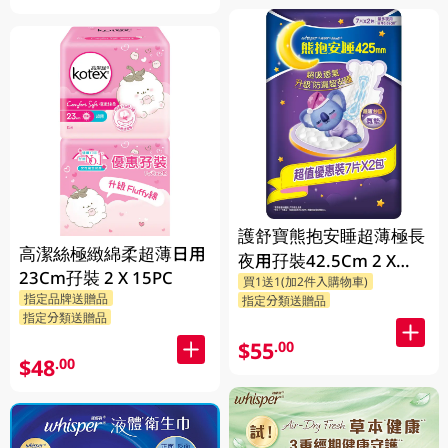
護舒寶熊抱安睡超薄極長
高潔絲極緻綿柔超薄日用
夜用孖裝42.5Cm 2 X
23Cm孖裝 2 X 15PC
買1送1(加2件入購物車)
7PC
指定品牌送贈品
指定分類送贈品
指定分類送贈品
$55
.00
$48
.00