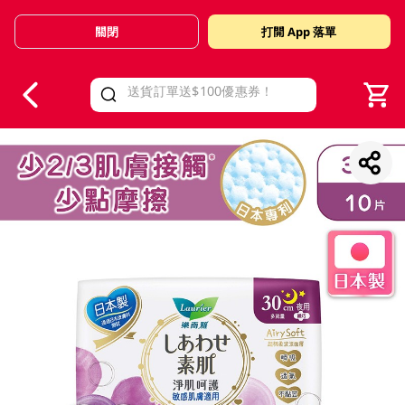
關閉
打開 App 落單
V
alid Until 30 June 2026