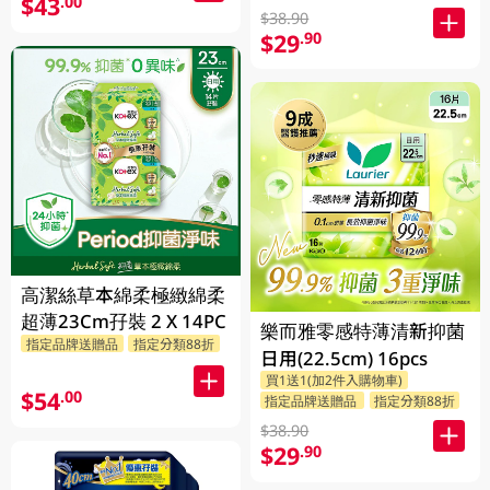
$43
.00
$38.90
$29
.90
高潔絲草本綿柔極緻綿柔
超薄23Cm孖裝 2 X 14PC
樂而雅零感特薄清新抑菌
指定品牌送贈品
指定分類88折
日用(22.5cm) 16pcs
買1送1(加2件入購物車)
$54
.00
指定品牌送贈品
指定分類88折
$38.90
$29
.90