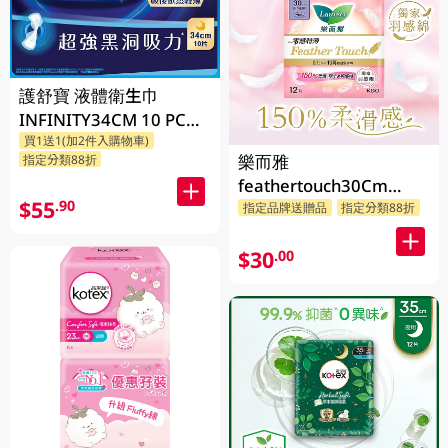
護舒寶 液體衛生巾
INFINITY34CM 10 PC
買1送1(加2件入購物車)
(包裝隨機發放)
樂而雅
指定分類88折
feathertouch30Cm
$55
.90
12PC
指定品牌送贈品
指定分類88折
$30
.00