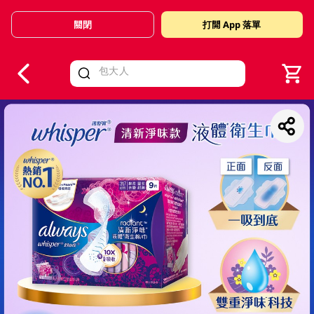
關閉
打開 App 落單
V
alid Until 30 June 2026