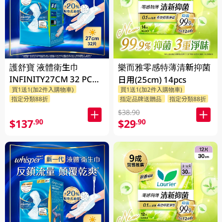
護舒寶 液體衛生巾
樂而雅零感特薄清新抑菌
INFINITY27CM 32 PC
日用(25cm) 14pcs
買1送1(加2件入購物車)
買1送1(加2件入購物車)
(包裝隨機發放)
指定分類88折
指定品牌送贈品
指定分類88折
$38.90
$137
$29
.90
.90