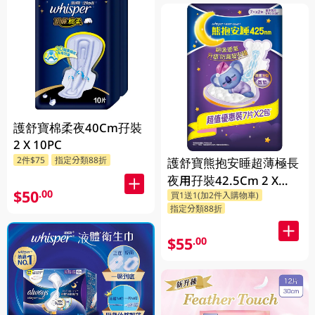
護舒寶棉柔夜40Cm孖裝
2 X 10PC
2件$75
指定分類88折
護舒寶熊抱安睡超薄極長
夜用孖裝42.5Cm 2 X
$50
.00
買1送1(加2件入購物車)
7PC
指定分類88折
$55
.00