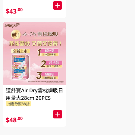
$43
.00
護舒寶Air Dry雲枕瞬吸日
用量大28cm 20PCS
指定分類88折
$48
.00