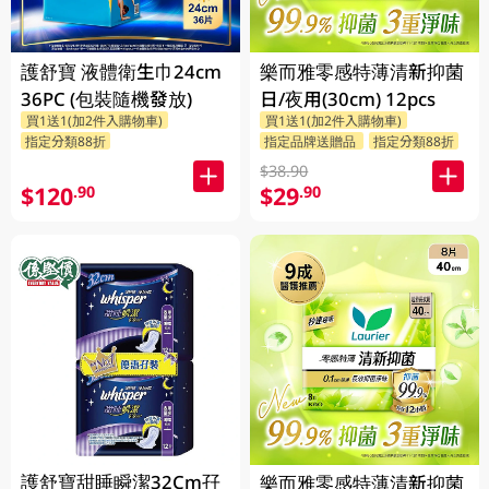
護舒寶 液體衛生巾24cm
樂而雅零感特薄清新抑菌
36PC (包裝隨機發放)
日/夜用(30cm) 12pcs
買1送1(加2件入購物車)
買1送1(加2件入購物車)
指定分類88折
指定品牌送贈品
指定分類88折
$38.90
$120
$29
.90
.90
護舒寶甜睡瞬潔32Cm孖
樂而雅零感特薄清新抑菌