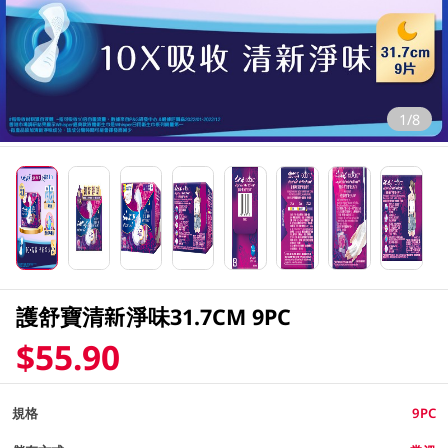
1/8
護舒寶清新淨味31.7CM 9PC
$55.90
規格
9PC