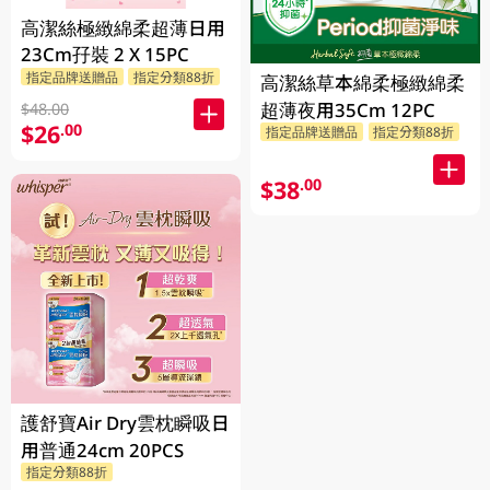
高潔絲極緻綿柔超薄日用
23Cm孖裝 2 X 15PC
指定品牌送贈品
指定分類88折
高潔絲草本綿柔極緻綿柔
超薄夜用35Cm 12PC
$48.00
$26
.00
指定品牌送贈品
指定分類88折
$38
.00
護舒寶Air Dry雲枕瞬吸日
用普通24cm 20PCS
指定分類88折