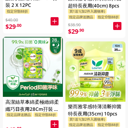
裝 2 X 12PC
超特長夜用(40cm) 8pcs
指定分類88折
買1送1(加2件入購物車)
指定品牌送贈品
指定分類88折
$40.00
$38.90
$29
.00
$29
.90
高潔絲草本綿柔極緻綿柔
樂而雅零感特薄清新抑菌
纖巧日夜用28Cm孖裝 2
特長夜用(35cm) 10pcs
指定品牌送贈品
指定分類88折
X 10PC
買1送1(加2件入購物車)
指定品牌送贈品
指定分類88折