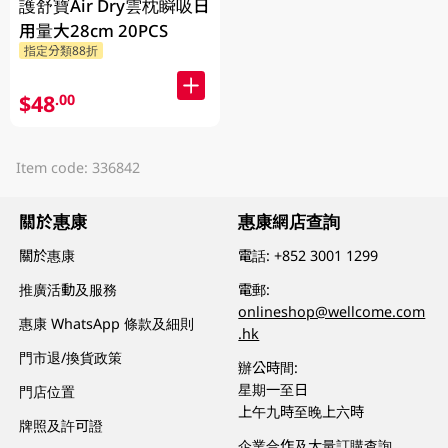
護舒寶Air Dry雲枕瞬吸日
用量大28cm 20PCS
指定分類88折
$48
.00
Item code: 336842
關於惠康
惠康網店查詢
關於惠康
電話:
+852 3001 1299
推廣活動及服務
電郵:
onlineshop@wellcome.com
惠康 WhatsApp 條款及細則
.hk
門市退/換貨政策
辦公時間:
星期一至日
門店位置
上午九時至晚上六時
牌照及許可證
企業合作及大量訂購查詢