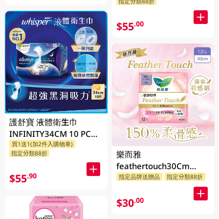
指定分類88折
$55
.00
護舒寶 液體衛生巾
INFINITY34CM 10 PC
買1送1(加2件入購物車)
(包裝隨機發放)
樂而雅
指定分類88折
feathertouch30Cm
$55
.90
12PC
指定品牌送贈品
指定分類88折
$30
.00