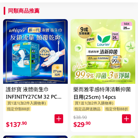
同類商品推薦
護舒寶 液體衛生巾
樂而雅零感特薄清新抑菌
INFINITY27CM 32 PC
日用(25cm) 14pcs
買1送1(加2件入購物車)
買1送1(加2件入購物車)
(包裝隨機發放)
指定分類88折
指定品牌送贈品
指定分類88折
$38.90
$137
$29
.90
.90