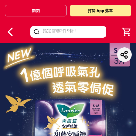
關閉
打開 App 落單
V
alid Until 30 June 2026