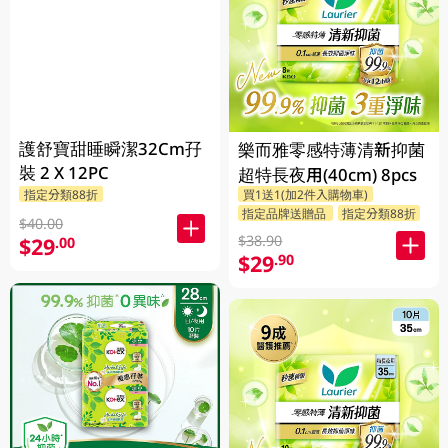
護舒寶甜睡瞬潔32Cm孖
樂而雅零感特薄清新抑菌
裝 2 X 12PC
超特長夜用(40cm) 8pcs
指定分類88折
買1送1(加2件入購物車)
指定品牌送贈品
指定分類88折
$40.00
$38.90
$29
.00
$29
.90