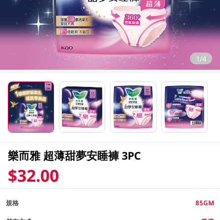
1/4
樂而雅 超薄甜夢安睡褲 3PC
$32.00
規格
85GM