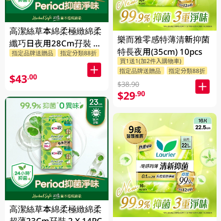
高潔絲草本綿柔極緻綿柔
樂而雅零感特薄清新抑菌
纖巧日夜用28Cm孖裝 2
特長夜用(35cm) 10pcs
指定品牌送贈品
指定分類88折
X 10PC
買1送1(加2件入購物車)
指定品牌送贈品
指定分類88折
$43
.00
$38.90
$29
.90
高潔絲草本綿柔極緻綿柔
超薄23Cm孖裝 2 X 14PC