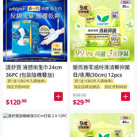
護舒寶 液體衛生巾24cm
樂而雅零感特薄清新抑菌
36PC (包裝隨機發放)
日/夜用(30cm) 12pcs
買1送1(加2件入購物車)
買1送1(加2件入購物車)
指定分類88折
指定品牌送贈品
指定分類88折
$38.90
$120
$29
.90
.90