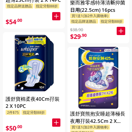
樂而雅零感特薄清新抑菌
指定品牌送贈品
指定分類88折
日用(22.5cm) 16pcs
買1送1(加2件入購物車)
$54
.00
指定品牌送贈品
指定分類88折
$38.90
$29
.90
護舒寶棉柔夜40Cm孖裝
2 X 10PC
2件$75
指定分類88折
護舒寶熊抱安睡超薄極長
夜用孖裝42.5Cm 2 X
$50
.00
買1送1(加2件入購物車)
7PC