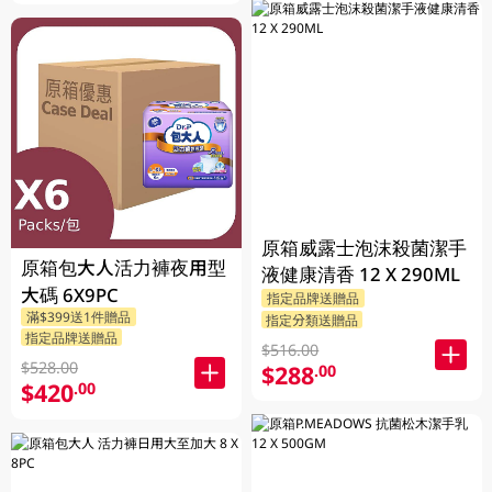
原箱威露士泡沫殺菌潔手
原箱包大人活力褲夜用型
液健康清香 12 X 290ML
大碼 6X9PC
指定品牌送贈品
滿$399送1件贈品
指定分類送贈品
指定品牌送贈品
$516.00
$528.00
$288
.00
$420
.00