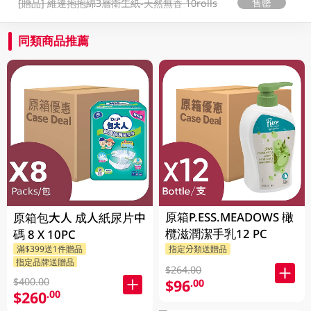
售罄
[贈品]
維達抱抱綿3層衛生紙-天然無香 10rolls
同類商品推薦
原箱P.ESS.MEADOWS 橄
原箱包大人 成人紙尿片中
欖滋潤潔手乳12 PC
碼 8 X 10PC
滿$399送1件贈品
指定分類送贈品
指定品牌送贈品
$264.00
$400.00
$96
.00
$260
.00