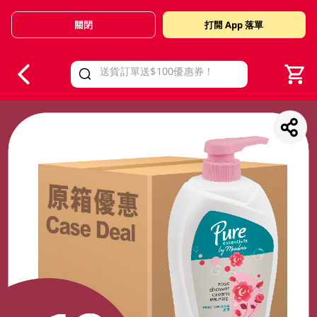
關閉
打開 App 落單
V
alid Until 30 June 2026