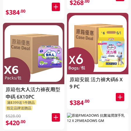
$268
.00
$384
.00
原箱安親 活力褲大碼6 X
9 PC
原箱包大人活力褲夜用型
中碼 6X10PC
$384
.00
滿$399送1件贈品
指定品牌送贈品
$528.00
$420
.00