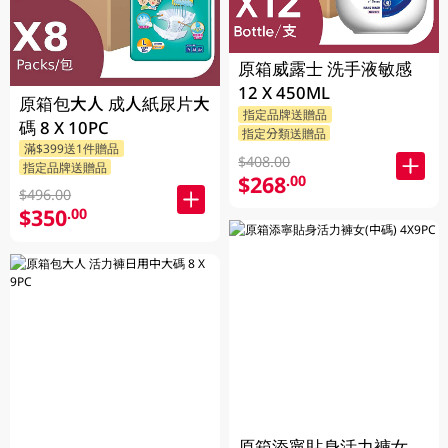
原箱威露士 洗手液敏感
12 X 450ML
原箱包大人 成人紙尿片大
指定品牌送贈品
碼 8 X 10PC
指定分類送贈品
滿$399送1件贈品
$408.00
指定品牌送贈品
$268
.00
$496.00
$350
.00
原箱添寧貼身活力褲女