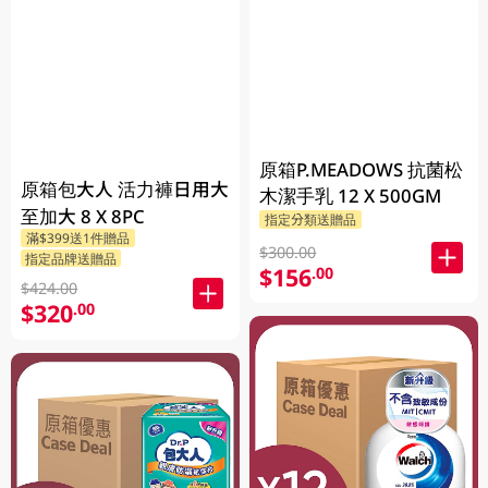
原箱P.MEADOWS 抗菌松
原箱包大人 活力褲日用大
木潔手乳 12 X 500GM
至加大 8 X 8PC
指定分類送贈品
滿$399送1件贈品
$300.00
指定品牌送贈品
$156
.00
$424.00
$320
.00