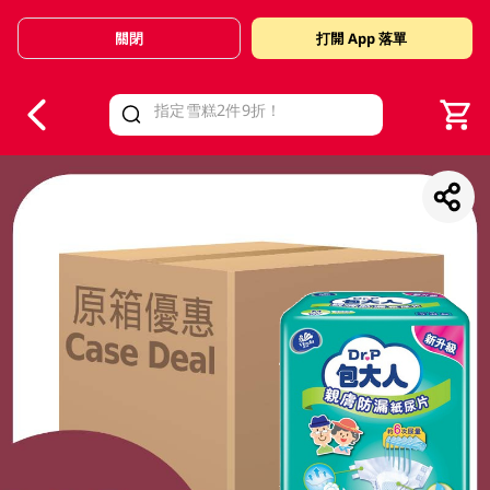
關閉
打開 App 落單
V
alid Until 30 June 2026