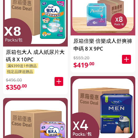
原箱倍樂 倍樂成人舒爽褲
中碼 8 X 9PC
原箱包大人 成人紙尿片大
$559.20
碼 8 X 10PC
$419
.00
滿$399送1件贈品
指定品牌送贈品
$496.00
$350
.00