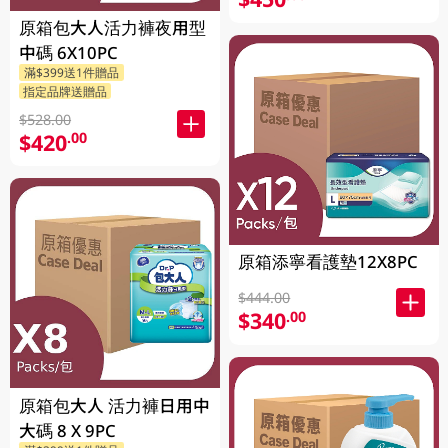
原箱包大人活力褲夜用型
中碼 6X10PC
滿$399送1件贈品
指定品牌送贈品
$528.00
$420
.00
原箱添寧看護墊12X8PC
$444.00
$340
.00
原箱包大人 活力褲日用中
大碼 8 X 9PC