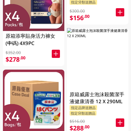
指定分類送贈品
$300.00
$156
.00
原箱添寧貼身活力褲女
(中碼) 4X9PC
$352.00
$278
.00
原箱威露士泡沫殺菌潔手
液健康清香 12 X 290ML
指定品牌送贈品
指定分類送贈品
$516.00
$288
.00