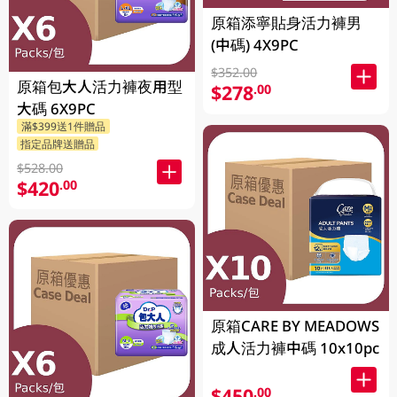
原箱添寧貼身活力褲男
(中碼) 4X9PC
$352.00
原箱包大人活力褲夜用型
$278
.00
大碼 6X9PC
滿$399送1件贈品
指定品牌送贈品
$528.00
$420
.00
原箱CARE BY MEADOWS
成人活力褲中碼 10x10pc
$450
.00