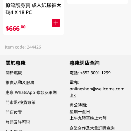
原箱護身寶 成人紙尿褲大
碼4 X 18 PC
$666
.00
Item code: 244426
關於惠康
惠康網店查詢
關於惠康
電話:
+852 3001 1299
推廣活動及服務
電郵:
onlineshop@wellcome.com
惠康 WhatsApp 條款及細則
.hk
門市退/換貨政策
辦公時間:
星期一至日
門店位置
上午九時至晚上六時
牌照及許可證
企業合作及大量訂購查詢