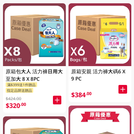
原箱包大人 活力褲日用大
原箱安親 活力褲大碼6 X
9 PC
至加大 8 X 8PC
滿$399送1件贈品
指定品牌送贈品
$384
.00
$424.00
$320
.00