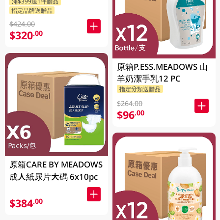
滿$399送1件贈品
指定品牌送贈品
$424.00
$320
.00
原箱P.ESS.MEADOWS 山
羊奶潔手乳12 PC
指定分類送贈品
$264.00
$96
.00
原箱CARE BY MEADOWS
成人紙尿片大碼 6x10pc
$384
.00