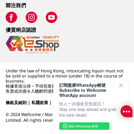
關注我們
優質纲店認證
Under the law of Hong Kong, intoxicating liquor must not
be sold or supplied to a minor (under 18) in the course of
business.
訂閱惠康WhatsApp帳號
根據香港法律，不得在業務過程中，向未成年人 (18 歲以下人士)
Subscribe to Wellcome
售賣或供應令人醺醉的酒類。
WhatApp account
條款及細則
|
私隱政策
|
DFI零售集團
快人一步接收至抵資訊！
Stay one step ahead and grab
© 2024 Wellcome / Market Place. The Dairy Farm Company
the best deals!
Limited. All rights reserved.
連結 WhatsApp 帳號