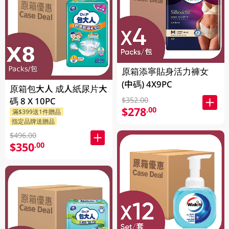
原箱添寧貼身活力褲女
(中碼) 4X9PC
原箱包大人 成人紙尿片大
碼 8 X 10PC
$352.00
$278
.00
滿$399送1件贈品
指定品牌送贈品
$496.00
$350
.00