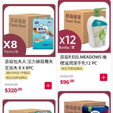
原箱P.ESS.MEADOWS 橄
原箱包大人 活力褲日用大
欖滋潤潔手乳12 PC
至加大 8 X 8PC
指定分類送贈品
滿$399送1件贈品
$264.00
指定品牌送贈品
$96
.00
$424.00
$320
.00