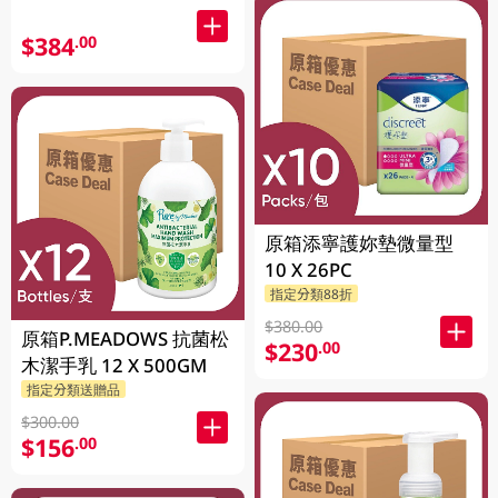
$384
.00
原箱添寧護妳墊微量型
10 X 26PC
指定分類88折
$380.00
原箱P.MEADOWS 抗菌松
$230
.00
木潔手乳 12 X 500GM
指定分類送贈品
$300.00
$156
.00