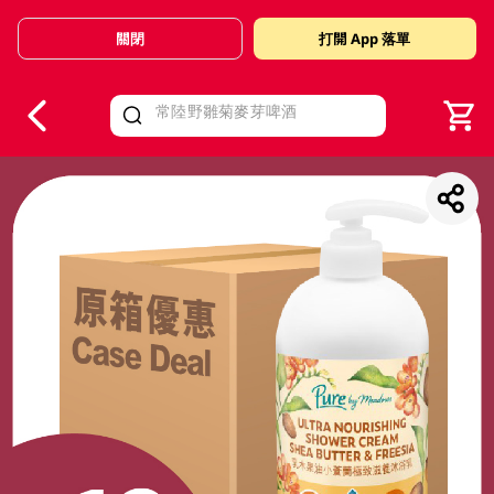
關閉
打開 App 落單
V
alid Until 30 June 2026