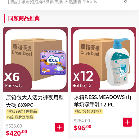
[贈品]
維達抱抱綿3層衛生紙-天然無香 10rolls
x1
同類商品推薦
原箱P.ESS.MEADOWS 山
原箱包大人活力褲夜用型
羊奶潔手乳12 PC
大碼 6X9PC
滿$399送1件贈品
指定分類送贈品
指定品牌送贈品
$264.00
$528.00
$96
.00
$420
.00