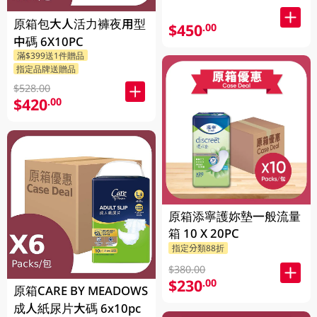
原箱包大人活力褲夜用型
$450
.00
中碼 6X10PC
滿$399送1件贈品
指定品牌送贈品
$528.00
$420
.00
原箱添寧護妳墊一般流量
箱 10 X 20PC
指定分類88折
$380.00
$230
.00
原箱CARE BY MEADOWS
成人紙尿片大碼 6x10pc