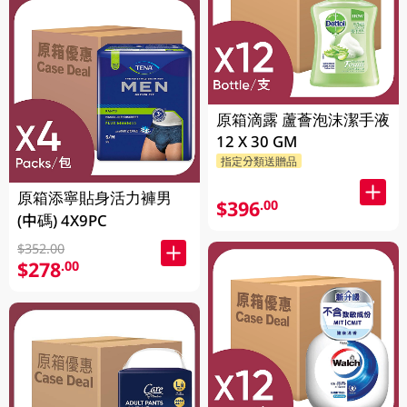
原箱滴露 蘆薈泡沫潔手液
12 X 30 GM
指定分類送贈品
原箱添寧貼身活力褲男
$396
.00
(中碼) 4X9PC
$352.00
$278
.00