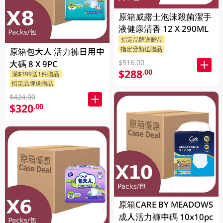
原箱威露士泡沫殺菌潔手
液健康清香 12 X 290ML
指定品牌送贈品
指定分類送贈品
原箱包大人 活力褲日用中
$516.00
大碼 8 X 9PC
$288
.00
滿$399送1件贈品
指定品牌送贈品
$424.00
$320
.00
原箱CARE BY MEADOWS
成人活力褲中碼 10x10pc