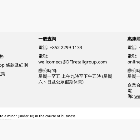
一般查詢
惠康
電話:
+852 2299 1133
電話:
務
電郵:
電郵:
wellcomecs@DFIretailgroup.com
onlin
App 條款及細則
辦公時間:
辦公時
政策
星期一至五 上午九時至下午五時 (星期
星期一
六、日及公眾假期休息)
企業
電
郵:
we
o a minor (under 18) in the course of business.
醉的酒類。
eserved.