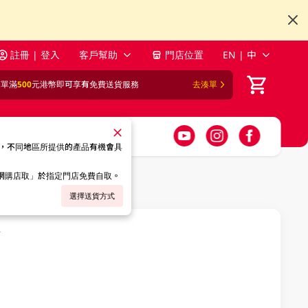
註冊 | 登入
客戶幫助
門店位置
EN | 中
訂單滿
500
元港幣即可享有免費送貨服務
去湊單
，不同地區所提供的產品有機會具
「網購店取」於指定門店免費自取。
選擇送貨方式
C