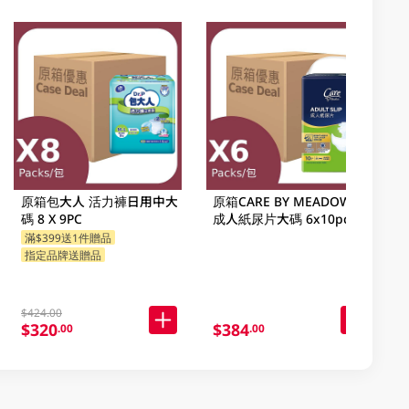
原箱包大人 活力褲日用中大
原箱CARE BY MEADOWS
碼 8 X 9PC
成人紙尿片大碼 6x10pc
滿$399送1件贈品
指定品牌送贈品
$424.00
$320
$384
.00
.00