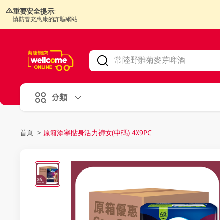
重要安全提示:
慎防冒充惠康的詐騙網站
V
alid Until 30 June 2026
分類
首頁
>
原箱添寧貼身活力褲女(中碼) 4X9PC