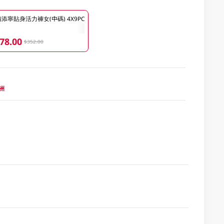
添寧貼身活力褲女(中碼) 4X9PC
78.00
$352.00
歐洲