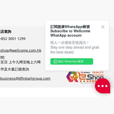
訂閱惠康WhatsApp帳號
Subscribe to Wellcome
網店查詢
付款方式
WhatApp account
+852 3001 1299
快人一步接收至抵資訊！
Stay one step ahead and grab
關注我們
eshop@wellcome.com.hk
the best deals!
間:
至日 上午九時至晚上六時
連結 WhatsApp 帳號
優質纲店認證
合作及大量訂購查詢
business@dfiretailgroup.com
條款及細則
|
私隱政策
|
DFI零售集團