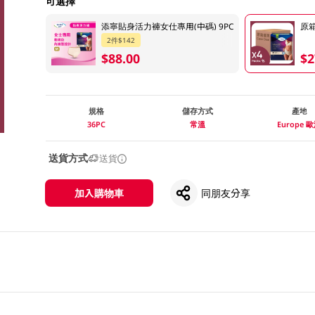
可選擇
添寧貼身活力褲女仕專用(中碼) 9PC
原箱
2件$142
$88.00
$2
規格
儲存方式
產地
36PC
常溫
Europe 
送貨方式
送貨
加入購物車
同朋友分享