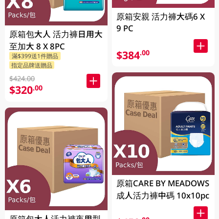
原箱安親 活力褲大碼6 X
9 PC
原箱包大人 活力褲日用大
至加大 8 X 8PC
$384
.00
滿$399送1件贈品
指定品牌送贈品
$424.00
$320
.00
原箱CARE BY MEADOWS
成人活力褲中碼 10x10pc
原箱包大人活力褲夜用型