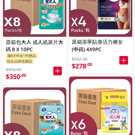
原箱添寧貼身活力褲女
原箱包大人 成人紙尿片大
碼 8 X 10PC
(中碼) 4X9PC
滿$399送1件贈品
$352.00
指定品牌送贈品
$278
.00
$496.00
$350
.00