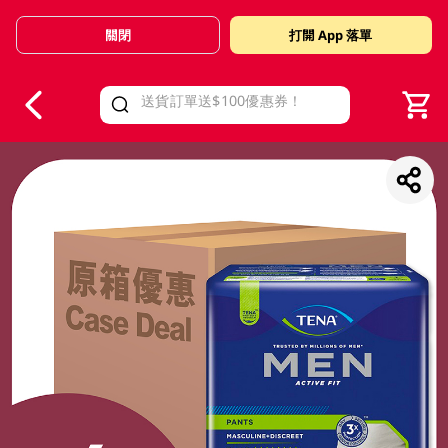
關閉
打開 App 落單
V
alid Until 30 June 2026