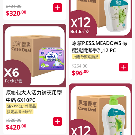
$424.00
$320
.00
原箱P.ESS.MEADOWS 橄
欖滋潤潔手乳12 PC
指定分類送贈品
$264.00
$96
.00
原箱包大人活力褲夜用型
中碼 6X10PC
滿$399送1件贈品
指定品牌送贈品
$528.00
$420
.00