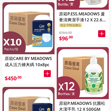
原箱P.ESS.MEADOWS 蘆
薈清爽潔手液12 X 22.6
GM
指定分類送贈品
$264.00
$96
.00
原箱CARE BY MEADOWS
成人活力褲大碼 10x8pc
$450
.00
原箱P.MEADOWS 抗菌松
木潔手乳 12 X 500GM