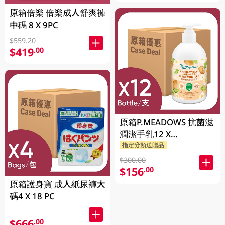
原箱倍樂 倍樂成人舒爽褲
中碼 8 X 9PC
$559.20
$419
.00
原箱P.MEADOWS 抗菌滋
潤潔手乳12 X
2P.MEADOWS GM
指定分類送贈品
$300.00
$156
.00
原箱護身寶 成人紙尿褲大
碼4 X 18 PC
$666
.00