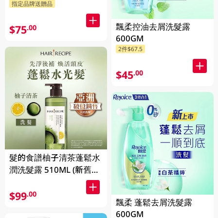
指定品牌送贈品
飄柔控油去屑洗髮露
$75
.00
600GM
2件$67.5
$45
.00
髮的食譜柚子清茶蓬鬆水
潤洗髮露 510ML (新舊包
裝隨機發貨)
$99
.00
飄柔 蓬鬆去屑洗髮露
600GM