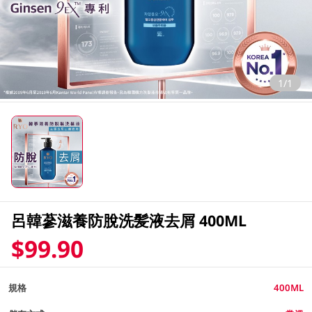
1/1
呂韓蔘滋養防脫洗髪液去屑 400ML
$99.90
規格
400ML