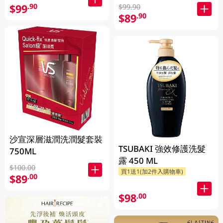
$99
.90
$99.90
$89
.90
沙宣深層滋潤洗潤髮套裝
TSUBAKI 強效修護洗髮
750ML
露 450 ML
$100.00
買1送1(加2件入購物車)
$89
.00
$98
.00