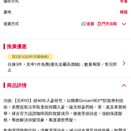
儲存方式
常溫
產地
韓國
送貨方式
送貨
門市自取
推廣優惠
買2送1(加3件入購物車)
任揀3件，其中1件免費(優先送最高價錢)；數量有限，售完即
止
商品詳情
功效:【呂RYO】經40年人蔘研究，以獨家Ginsen9EX™防脫專利技
術，差壓提取法萃取全枝韓國人蔘，蘊含韓蔘的根、莖、葉及果實精
華，揉合官方認證咖啡因防脫髮成分，修復受損頭皮，強韌保護髮
根，有效解決掉髮現象，養護濃密秀髮。
集中護理脫髮症狀，清爽潔淨頭皮，減少頭皮屑及舒緩痕癢，散發清