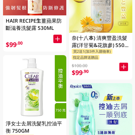
HAIR RECIPE生薑蘋果防
斷滋養洗髮露 530ML
奈(十八本) 清爽豐盈洗髮
$99
.00
露(洋甘菊&花旗參) 550
買2送1(加3件入購物車)
ML
指定品牌送贈品
$100.00
$99
.90
淨女士去屑洗髮乳控油平
衡 750GM