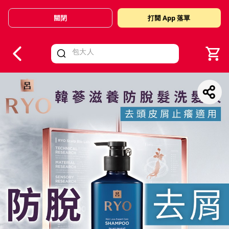
關閉
打開 App 落單
V
alid Until 30 June 2026