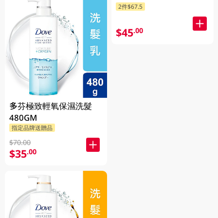
2件$67.5
$45
.00
多芬極致輕氧保濕洗髮
480GM
指定品牌送贈品
$70.00
$35
.00