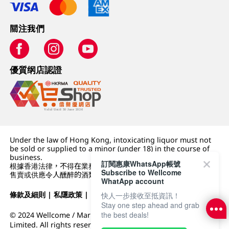
關注我們
優質纲店認證
Under the law of Hong Kong, intoxicating liquor must not
be sold or supplied to a minor (under 18) in the course of
business.
訂閱惠康WhatsApp帳號
根據香港法律，不得在業務過程中，向未成年人 (18 歲以下人士)
Subscribe to Wellcome
售賣或供應令人醺醉的酒類。
WhatApp account
條款及細則
|
私隱政策
|
DFI零售集團
快人一步接收至抵資訊！
Stay one step ahead and grab
the best deals!
© 2024 Wellcome / Market Place. The Dairy Farm Company
Limited. All rights reserved.