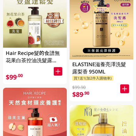
Hair Recipe髮的食譜無
花果白茶控油洗髮露
ELASTINE滋養亮澤洗髮
510ML(新舊裝隨機發貨)
露梨香 950ML
$99
.00
買1送1(加2件入購物車)
$99.90
$89
.90