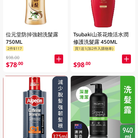
位元堂防掉強韌洗髲露
Tsubaki山茶花煥活水潤
750ML
修護洗髮露 450ML
2件$117
買1送1(加2件入購物車)
$98.00
$78
$98
.00
.00