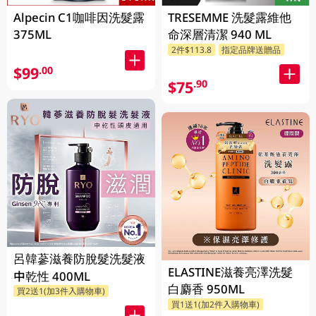
Alpecin C1咖啡因洗髮露
TRESEMME 洗髮露維他
375ML
命深層清潔 940 ML
2件$113.8
指定品牌送贈品
$99
.00
$75
.90
呂韓蔘滋養防脫髮洗髮液
ELASTINE滋養亮澤洗髮
中乾性 400ML
白麝香 950ML
買2送1(加3件入購物車)
買1送1(加2件入購物車)