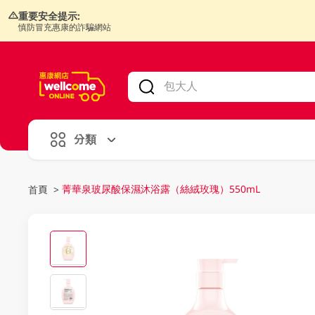
重要安全提示:
慎防冒充惠康的詐騙網站
V
alid Until 30 June 2026
分類
菁華泉玻尿酸保濕沐浴露（絲絨玫瑰）550mL
首頁
>