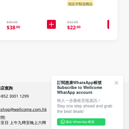
指定分類送贈品
$45.00
$32.00
$38
$22
.00
.00
訂閱惠康WhatsApp帳號
Subscribe to Wellcome
網店查詢
付款方式
WhatApp account
+852 3001 1299
快人一步接收至抵資訊！
Stay one step ahead and grab
關注我們
eshop@wellcome.com.hk
the best deals!
間:
至日 上午九時至晚上六時
連結 WhatsApp 帳號
優質纲店認證