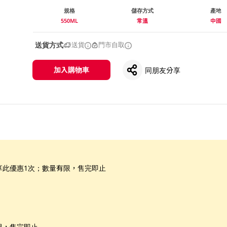
規格
儲存方式
產地
550ML
常溫
中國
送貨方式
送貨
門市自取
加入購物車
同朋友分享
享此優惠1次；數量有限，售完即止
限，售完即止