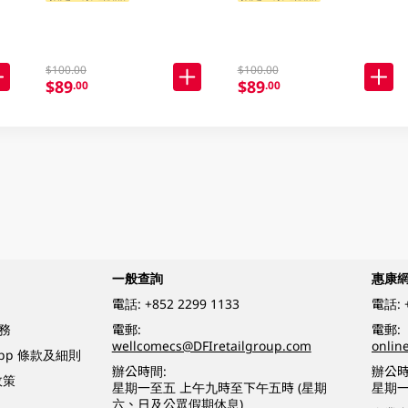
$100.00
$100.00
$89
$89
.00
.00
一般查詢
惠康
電話:
+852 2299 1133
電話:
務
電郵:
電郵:
wellcomecs@DFIretailgroup.com
onlin
App 條款及細則
辦公時間:
辦公時
政策
星期一至五 上午九時至下午五時 (星期
星期一
六、日及公眾假期休息)