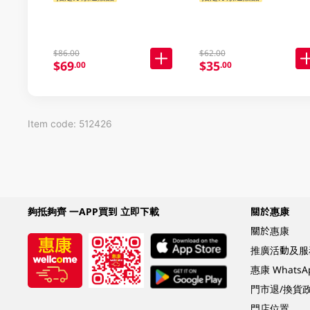
$86.00
$62.00
$69
$35
.00
.00
Item code: 512426
夠抵夠齊 一APP買到 立即下載
關於惠康
關於惠康
推廣活動及服
惠康 Whats
門市退/換貨
門店位置