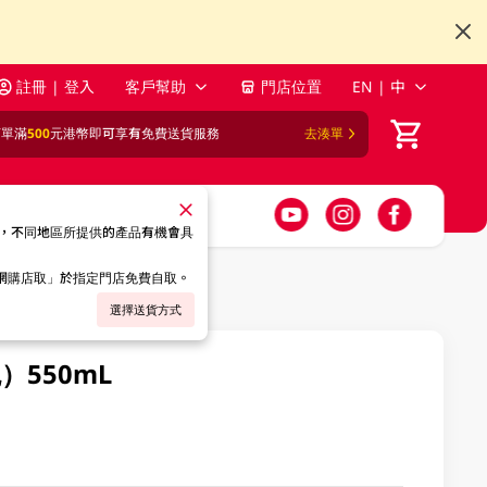
註冊 | 登入
客戶幫助
門店位置
EN | 中
訂單滿
500
元港幣即可享有免費送貨服務
去湊單
，不同地區所提供的產品有機會具
「網購店取」於指定門店免費自取。
選擇送貨方式
550mL