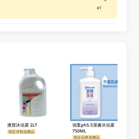
x1
澳寶沐浴露 2LT
強生ph5.5潔膚沐浴露
750ML
指定分類送贈品
指定品牌送贈品