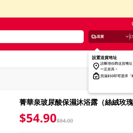
送貨
設置送貨地址
請新增你的送貨地址
一定差異。
買滿$50即可選擇
菁華泉玻尿酸保濕沐浴露（絲絨玫瑰）
$54.90
$84.00