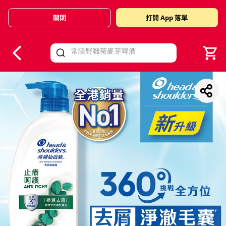
關閉
打開 App 落單
V
alid Until 30 June 2026