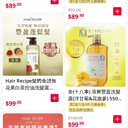
買1送1(加2件入購物車)
$89
.00
$99.90
$89
.90
Hair Recipe髮的食譜無
花果白茶控油洗髮露
奈(十八本) 清爽豐盈洗髮
510ML(新舊裝隨機發貨)
露(洋甘菊&花旗參) 550
$99
.00
買2送1(加3件入購物車)
ML
指定品牌送贈品
$100.00
$99
.90