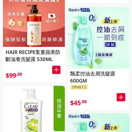
HAIR RECIPE生薑蘋果防
斷滋養洗髮露 530ML
飄柔控油去屑洗髮露
$99
.00
600GM
2件$67.5
$45
.00