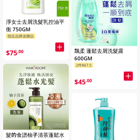
淨女士去屑洗髮乳控油平
衡 750GM
指定品牌送贈品
飄柔 蓬鬆去屑洗髮露
$75
.00
600GM
2件$67.5
$45
.00
髮的食譜柚子清茶蓬鬆水