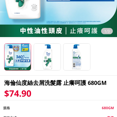
1/3
海倫仙度絲去屑洗髮露 止癢呵護 680GM
$74.90
規格
680GM