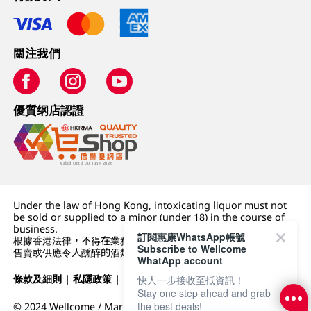
關注我們
優質纲店認證
Under the law of Hong Kong, intoxicating liquor must not
be sold or supplied to a minor (under 18) in the course of
business.
訂閱惠康WhatsApp帳號
根據香港法律，不得在業務過程中，向未成年人 (18 歲以下人士)
Subscribe to Wellcome
售賣或供應令人醺醉的酒類。
WhatApp account
條款及細則
|
私隱政策
|
DFI零售集團
快人一步接收至抵資訊！
Stay one step ahead and grab
the best deals!
© 2024 Wellcome / Market Place. The Dairy Farm Company