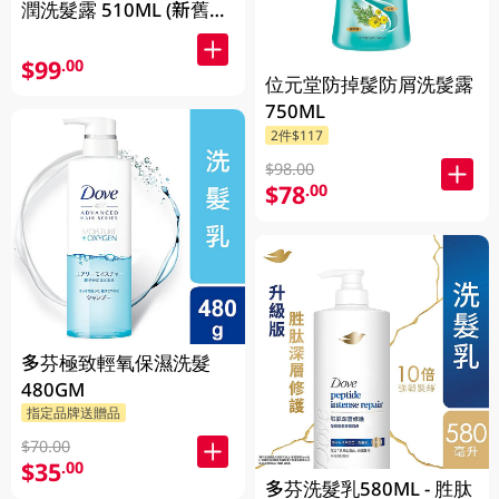
潤洗髮露 510ML (新舊包
裝隨機發貨)
$99
.00
位元堂防掉髲防屑洗髲露
750ML
2件$117
$98.00
$78
.00
多芬極致輕氧保濕洗髮
480GM
指定品牌送贈品
$70.00
$35
.00
多芬洗髮乳580ML - 胜肽