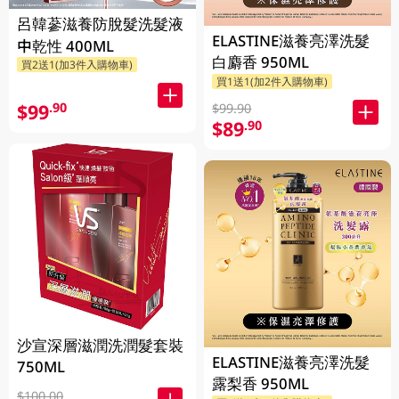
呂韓蔘滋養防脫髮洗髮液
ELASTINE滋養亮澤洗髮
中乾性 400ML
白麝香 950ML
買2送1(加3件入購物車)
買1送1(加2件入購物車)
$99
.90
$99.90
$89
.90
沙宣深層滋潤洗潤髮套裝
ELASTINE滋養亮澤洗髮
750ML
露梨香 950ML
$100.00