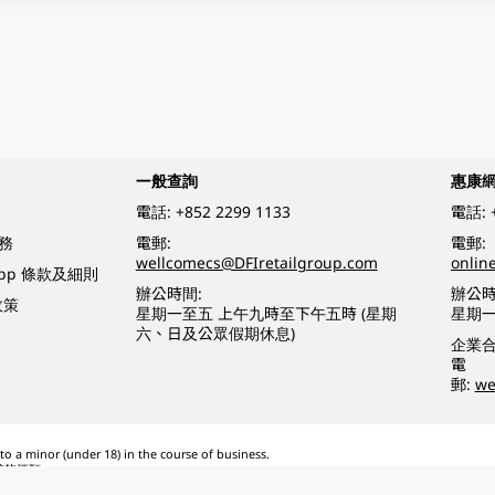
一般查詢
惠康
電話:
+852 2299 1133
電話:
務
電郵:
電郵:
wellcomecs@DFIretailgroup.com
onlin
App 條款及細則
辦公時間:
辦公時
政策
星期一至五 上午九時至下午五時 (星期
星期一
六、日及公眾假期休息)
企業
電
郵:
we
o a minor (under 18) in the course of business.
醉的酒類。