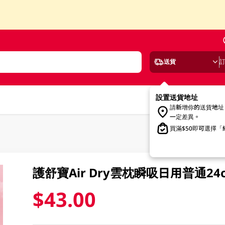
送貨
設置送貨地址
請新增你的送貨地址
一定差異。
買滿$50即可選擇
護舒寶Air Dry雲枕瞬吸日用普通24cm
$43.00