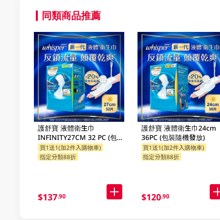
同類商品推薦
護舒寶 液體衛生巾
護舒寶 液體衛生巾24cm
INFINITY27CM 32 PC (包裝
36PC (包裝隨機發放)
隨機發放)
買1送1(加2件入購物車)
買1送1(加2件入購物車)
指定分類88折
指定分類88折
$137
$120
.90
.90