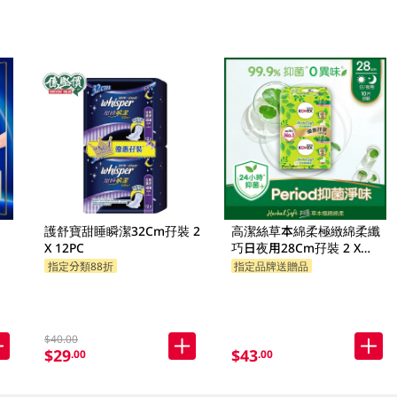
護舒寶甜睡瞬潔32Cm孖裝 2
高潔絲草本綿柔極緻綿柔纖
X 12PC
巧日夜用28Cm孖裝 2 X
10PC
指定分類88折
指定品牌送贈品
指定分類88折
$40.00
$29
$43
.00
.00