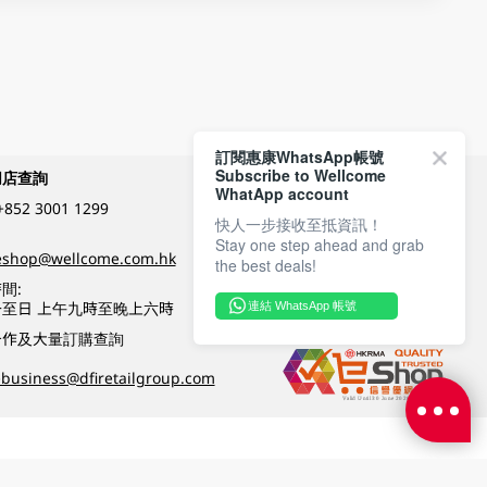
訂閱惠康WhatsApp帳號
Subscribe to Wellcome
網店查詢
付款方式
WhatApp account
+852 3001 1299
快人一步接收至抵資訊！
Stay one step ahead and grab
關注我們
eshop@wellcome.com.hk
the best deals!
間:
至日 上午九時至晚上六時
連結 WhatsApp 帳號
優質纲店認證
合作及大量訂購查詢
business@dfiretailgroup.com
條款及細則
|
私隱政策
|
DFI零售集團