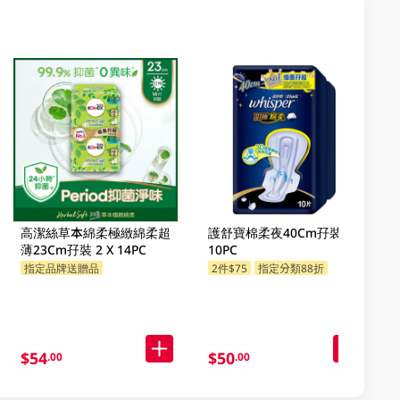
高潔絲草本綿柔極緻綿柔超
護舒寶棉柔夜40Cm孖裝 2 X
薄23Cm孖裝 2 X 14PC
10PC
指定品牌送贈品
2件$75
指定分類88折
指定分類88折
$54
$50
.00
.00