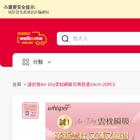
重要安全提示:
慎防冒充惠康的詐騙網站
V
alid Until 30 June 2026
分類
首頁
>
護舒寶Air Dry雲枕瞬吸日用普通24cm 20PCS