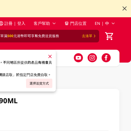
註冊 | 登入
客戶幫助
門店位置
EN | 中
訂單滿
500
元港幣即可享有免費送貨服務
去湊單
，不同地區所提供的產品有機會具
「網購店取」於指定門店免費自取。
選擇送貨方式
0ML