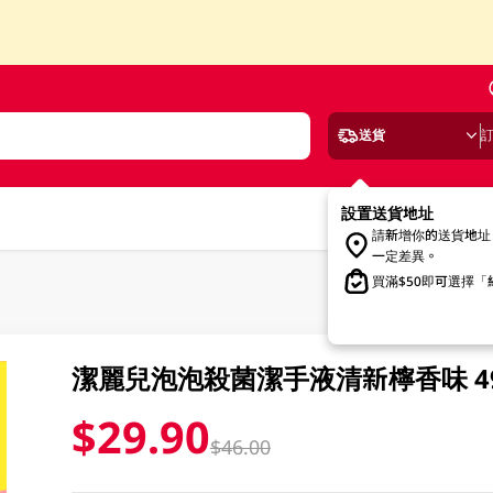
送貨
設置送貨地址
請新增你的送貨地址
一定差異。
買滿$50即可選擇
潔麗兒泡泡殺菌潔手液清新檸香味 49
$29.90
$46.00