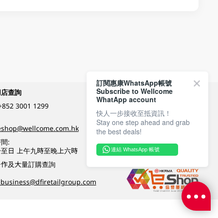
訂閱惠康WhatsApp帳號
Subscribe to Wellcome
網店查詢
付款方式
WhatApp account
+852 3001 1299
快人一步接收至抵資訊！
Stay one step ahead and grab
關注我們
eshop@wellcome.com.hk
the best deals!
間:
至日 上午九時至晚上六時
連結 WhatsApp 帳號
優質纲店認證
合作及大量訂購查詢
business@dfiretailgroup.com