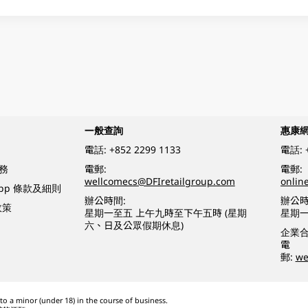
一般查詢
惠康
電話:
+852 2299 1133
電話:
務
電郵:
電郵:
wellcomecs@DFIretailgroup.com
onlin
App 條款及細則
辦公時間:
辦公時
政策
星期一至五 上午九時至下午五時 (星期
星期一
六、日及公眾假期休息)
企業
電
郵:
we
o a minor (under 18) in the course of business.