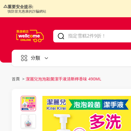
重要安全提示:
慎防冒充惠康的詐騙網站
V
alid Until 30 June 2026
分類
首頁
>
潔麗兒泡泡殺菌潔手液清新檸香味 490ML