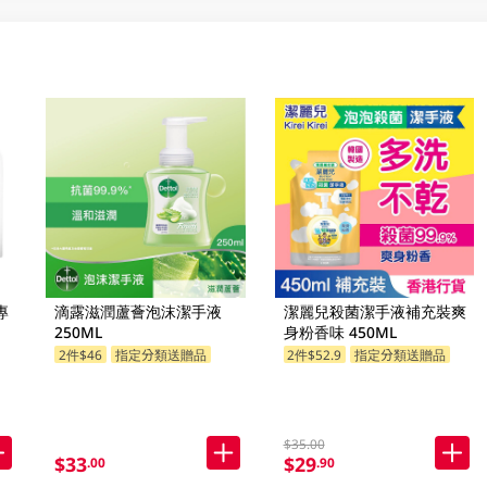
專
滴露滋潤蘆薈泡沫潔手液
潔麗兒殺菌潔手液補充裝爽
250ML
身粉香味 450ML
2件$46
指定分類送贈品
2件$52.9
指定分類送贈品
$35.00
$33
$29
.00
.90