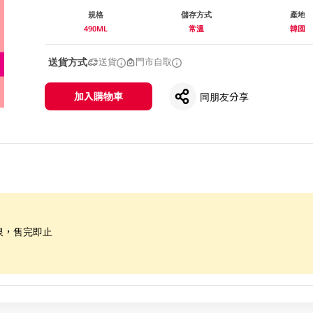
規格
儲存方式
產地
490ML
常溫
韓國
送貨方式
送貨
門市自取
加入購物車
同朋友分享
限，售完即止