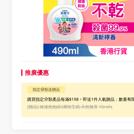
推廣優惠
指定分類送贈品
購買指定分類產品每滿$198，即送1件人氣贈品；數量有
[贈品]
維達抱抱綿3層衛生紙-天然無香 10rolls