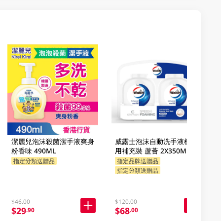
潔麗兒泡沫殺菌潔手液爽身
威露士泡沫自動洗手液機專
粉香味 490ML
用補充裝 蘆薈 2X350ML
指定分類送贈品
指定品牌送贈品
指定分類送贈品
$46.00
$120.00
$29
$68
.90
.00