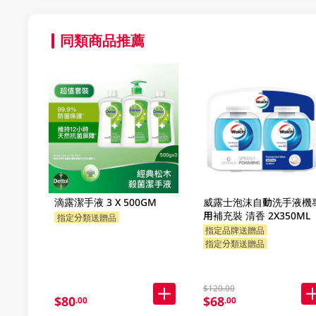
同類商品推薦
滴露潔手液 3 X 500GM
威露士泡沫自動洗手液機
用補充裝 清香 2X350ML
指定分類送贈品
指定品牌送贈品
指定分類送贈品
$120.00
$80
$68
.00
.00