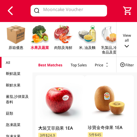
V
alid Until 30 June 2026
View
all
原箱優惠
水果及蔬菜
肉類及海鮮
米, 油及麵
乳製品,冷凍
早餐及
食品及蛋類
All
Best Matches
Top Sales
Price
Filter
新鮮蔬菜
新鮮水果
蕃茄,沙律菜及
香料
菇類
急凍蔬菜
珍寶金奇偉果 1EA
大裝艾菲蘋果 1EA
5件$45
3件$24.9
急凍水果