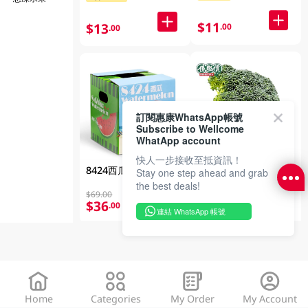
$11
$13
.00
.00
訂閱惠康WhatsApp帳號
Subscribe to Wellcome
WhatApp account
快人一步接收至抵資訊！
西蘭花 1EA
8424西瓜 1EA
Stay one step ahead and grab
the best deals!
2件$13
$69.00
$36
.00
連結 WhatsApp 帳號
$8
.90
Home
Categories
My Order
My Account