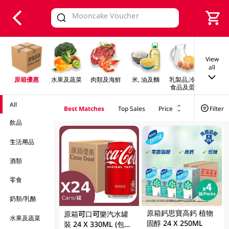
V
alid Until 30 June 2026
View
all
原箱優惠
水果及蔬菜
肉類及海鮮
米, 油及麵
乳製品,冷凍
早餐及
食品及蛋類
All
Best Matches
Top Sales
Price
Filter
飲品
生活用品
酒類
零食
奶類/乳酪
原箱鈣思寶高鈣 植物
原箱可口可樂汽水罐
水果及蔬菜
固醇 24 X 250ML
裝 24 X 330ML (包裝