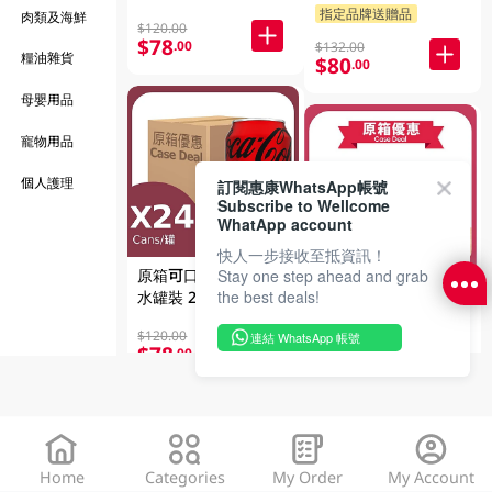
隨機發送)
指定品牌送贈品
肉類及海鮮
$120.00
$78
.00
$132.00
糧油雜貨
$80
.00
母嬰用品
寵物用品
個人護理
訂閱惠康WhatsApp帳號
Subscribe to Wellcome
WhatApp account
快人一步接收至抵資訊！
Stay one step ahead and grab
原箱可口可樂無糖汽
原箱維他蒸餾水 24 X
the best deals!
水罐裝 24 X
700ML
330ML(包裝隨機發送)
$120.00
連結 WhatsApp 帳號
$78
$144.00
.00
$55
.90
Home
Categories
My Order
My Account