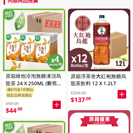
同類商品推薦
原箱維他冷泡無糖凍頂烏
原箱淳茶舍大紅袍無糖烏
龍茶 24 X 250ML (新舊包
龍茶飲料 12 X 1.2LT
滿$70送1件贈品
裝隨機發貨)
$204.00
指定品牌送贈品
$137
.00
$58.00
$44
.00