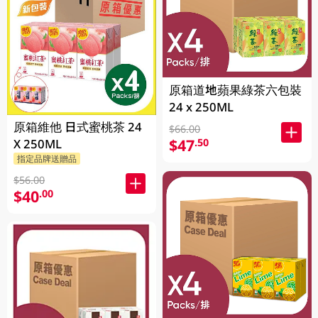
原箱道地蘋果綠茶六包裝
24 x 250ML
原箱維他 日式蜜桃茶 24
$66.00
$47
.50
X 250ML
指定品牌送贈品
$56.00
$40
.00