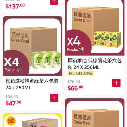
$137
.00
原箱維他 低糖菊花茶六包
裝 24 X 250ML
指定品牌送贈品
原箱道地蜂蜜綠茶六包裝
$76.00
$66
.00
24 x 250ML
$66.00
$47
.50