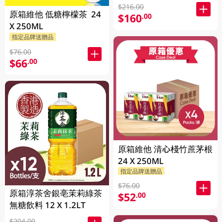
$216.00
原箱維他 低糖檸檬茶 24
$160
.00
X 250ML
指定品牌送贈品
$76.00
$66
.00
原箱維他 清心棧竹蔗茅根
24 X 250ML
指定品牌送贈品
$76.00
原箱淳茶舍銀亳茉莉綠茶
$52
.00
無糖飲料 12 X 1.2LT
$204.00