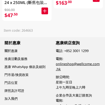
$163
.00
24 x 250ML (新舊包裝隨
機發貨)
$66.00
$47
.50
Item code: 264663
關於惠康
惠康網店查詢
關於惠康
電話:
+852 3001 1299
推廣活動及服務
電郵:
onlineshop@wellcome.com
惠康 WhatsApp 條款及細則
.hk
門市退/換貨政策
辦公時間:
星期一至日
門店位置
上午九時至晚上六時
牌照及許可證
企業合作及大量訂購查詢
加入我們
電郵: