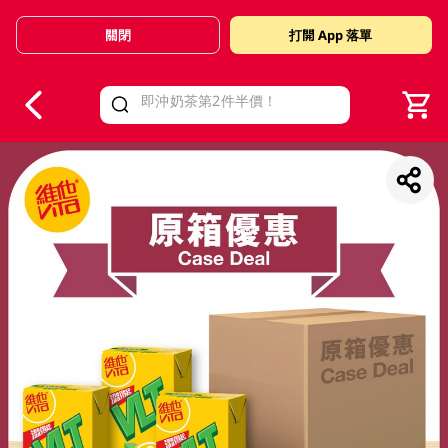
關閉
打開 App 落單
V
alid Until 30 June 2026