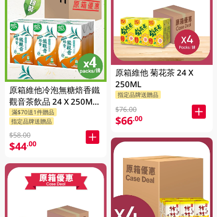
原箱維他 菊花茶 24 X
250ML
原箱維他冷泡無糖焙香鐵
指定品牌送贈品
觀音茶飲品 24 X 250ML
$76.00
滿$70送1件贈品
(新舊包裝隨機發貨)
$66
.00
指定品牌送贈品
$58.00
$44
.00