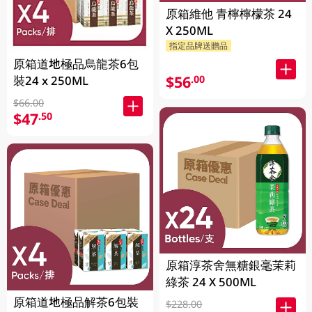
原箱維他 青檸檸檬茶 24
X 250ML
指定品牌送贈品
原箱道地極品烏龍茶6包
$56
.00
裝24 x 250ML
$66.00
$47
.50
原箱淳茶舍無糖銀毫茉莉
綠茶 24 X 500ML
原箱道地極品解茶6包裝
$228.00