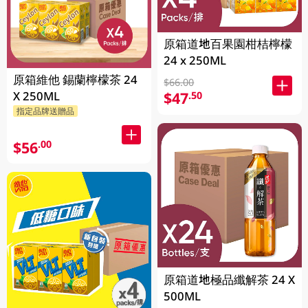
原箱道地百果園柑桔檸檬
24 x 250ML
原箱維他 錫蘭檸檬茶 24
$66.00
X 250ML
$47
.50
指定品牌送贈品
$56
.00
原箱道地極品纖解茶 24 X
500ML