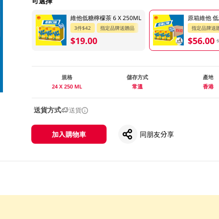
可選擇
維他低糖檸檬茶 6 X 250ML
原箱維他 低糖
3件$42
指定品牌送贈品
指定品牌送
$19.00
$56.00
規格
儲存方式
產地
24 X 250 ML
常溫
香港
送貨方式
送貨
加入購物車
同朋友分享