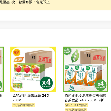
享此優惠5次；數量有限，售完即止
龍
原箱維他 蘋果綠茶 24 X
原箱維他冷泡無糖焙香鐵觀
裝隨
250ML
音茶飲品 24 X 250ML (新舊
包裝隨機發貨)
指定品牌送贈品
滿$70送1件贈品
指定品牌送贈品