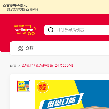
重要安全提示:
慎防冒充惠康的詐騙網站
V
alid Until 30 June 2026
分類
原箱維他 低糖檸檬茶 24 X 250ML
首頁
>