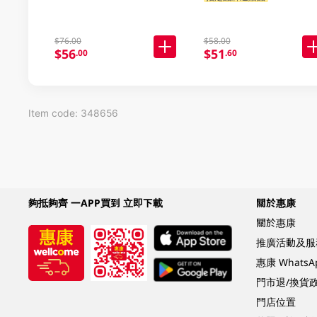
$76.00
$58.00
$56
$51
.00
.60
Item code: 348656
夠抵夠齊 一APP買到 立即下載
關於惠康
關於惠康
推廣活動及服
惠康 Whats
門市退/換貨
門店位置