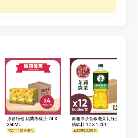
原箱維他 錫蘭檸檬茶 24 X
原箱淳茶舍銀亳茉莉綠茶無
250ML
糖飲料 12 X 1.2LT
指定品牌送贈品
滿$299享89折