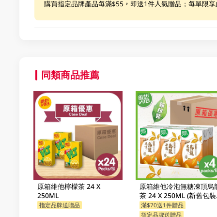
購買指定品牌產品每滿$55，即送1件人氣贈品；每單限
同類商品推薦
原箱維他檸檬茶 24 X
原箱維他冷泡無糖凍頂烏
250ML
茶 24 X 250ML (新舊包
機發貨)
指定品牌送贈品
滿$70送1件贈品
指定品牌送贈品