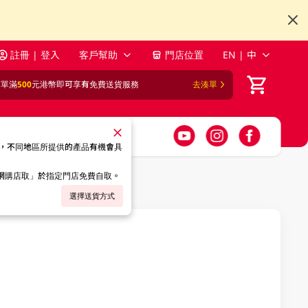
註冊 | 登入
客戶幫助
門店位置
EN | 中
訂單滿
500
元港幣即可享有免費送貨服務
去湊單
，不同地區所提供的產品有機會具
「網購店取」於指定門店免費自取。
選擇送貨方式