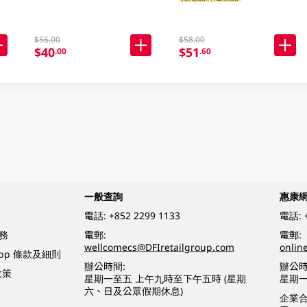
$56.00
$58.00
$40
$51
.00
.60
一般查詢
惠康
電話:
+852 2299 1133
電話:
務
電郵:
電郵:
wellcomecs@DFIretailgroup.com
onlin
App 條款及細則
辦公時間:
辦公時
政策
星期一至五 上午九時至下午五時 (星期
星期一
六、日及公眾假期休息)
企業