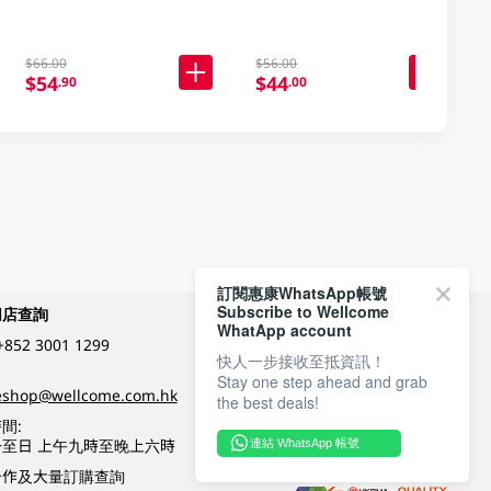
$66.00
$56.00
$54
$44
.90
.00
訂閱惠康WhatsApp帳號
Subscribe to Wellcome
網店查詢
付款方式
WhatApp account
+852 3001 1299
快人一步接收至抵資訊！
Stay one step ahead and grab
關注我們
eshop@wellcome.com.hk
the best deals!
間:
至日 上午九時至晚上六時
連結 WhatsApp 帳號
優質纲店認證
合作及大量訂購查詢