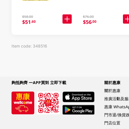
$58.00
$76.00
$51
$56
.60
.00
Item code: 348516
夠抵夠齊 一APP買到 立即下載
關於惠康
關於惠康
推廣活動及服
惠康 Whats
門市退/換貨
門店位置