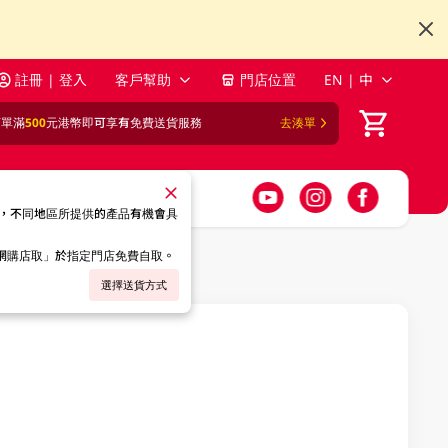
註冊 | 登入
客戶幫助
門店位置
EN | 中
訂單滿
500
元港幣即可享有免費送貨服務
去湊單
，不同地區所提供的產品有機會具
「網購店取」於指定門店免費自取。
選擇送貨方式