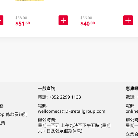
$58.00
$56.00
$51
$40
.60
.00
一般查詢
惠康
電話:
+852 2299 1133
電話:
務
電郵:
電郵:
wellcomecs@DFIretailgroup.com
onlin
App 條款及細則
辦公時間:
辦公時
政策
星期一至五 上午九時至下午五時 (星期
星期一
六、日及公眾假期休息)
企業