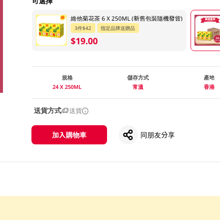
可選擇
維他菊花茶 6 X 250ML (新舊包裝隨機發貨)
3件$42
指定品牌送贈品
$19.00
規格
儲存方式
產地
24 X 250ML
常溫
香港
送貨方式
送貨
加入購物車
同朋友分享