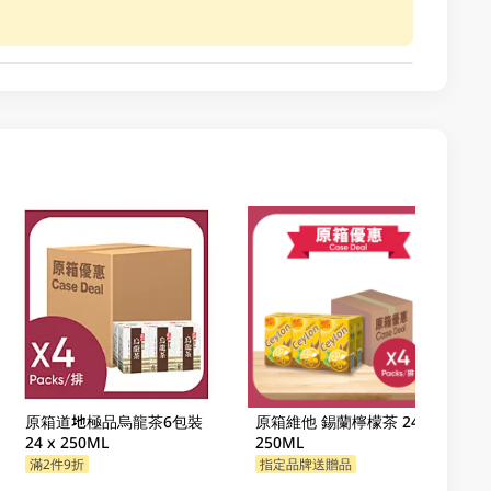
原箱道地極品烏龍茶6包裝
原箱維他 錫蘭檸檬茶 24 X
24 x 250ML
250ML
滿2件9折
指定品牌送贈品