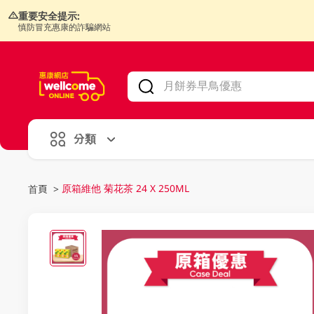
重要安全提示:
慎防冒充惠康的詐騙網站
V
alid Until 30 June 2026
分類
原箱維他 菊花茶 24 X 250ML
首頁
>