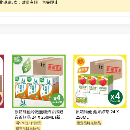
享此優惠5次；數量有限，售完即止
原箱維他冷泡無糖焙香鐵觀
原箱維他 蘋果綠茶 24 X
音茶飲品 24 X 250ML (新舊
250ML
包裝隨機發貨)
滿$70送1件贈品
指定品牌送贈品
指定品牌送贈品