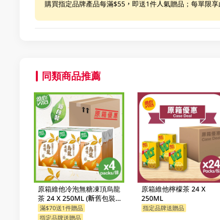
購買指定品牌產品每滿$55，即送1件人氣贈品；每單限
同類商品推薦
原箱維他冷泡無糖凍頂烏龍
原箱維他檸檬茶 24 X
茶 24 X 250ML (新舊包裝隨
250ML
機發貨)
滿$70送1件贈品
指定品牌送贈品
指定品牌送贈品