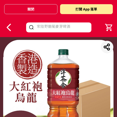
關閉
打開 App 落單
V
alid Until 30 June 2026