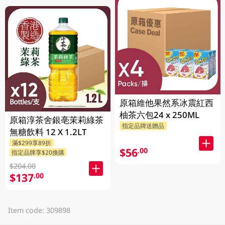
原箱維他果然系冰震紅西
柚茶六包24 x 250ML
原箱淳茶舍銀亳茉莉綠茶
指定品牌送贈品
無糖飲料 12 X 1.2LT
滿$299享89折
$56
.00
指定品牌享$20換購
$204.00
$137
.00
Item code: 309898