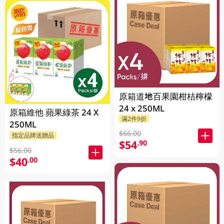
原箱道地百果園柑桔檸檬
24 x 250ML
原箱維他 蘋果綠茶 24 X
滿2件9折
250ML
$66.00
指定品牌送贈品
$54
.90
$56.00
$40
.00