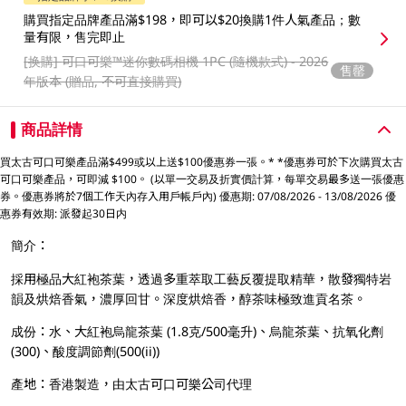
購買指定品牌產品滿$198，即可以$20換購1件人氣產品；數
量有限，售完即止
[换購]
可口可樂™️迷你數碼相機 1PC (隨機款式) - 2026
售罄
年版本 (贈品, 不可直接購買)
商品詳情
買太古可口可樂產品滿$499或以上送$100優惠券一張。* *優惠券可於下次購買太古
可口可樂產品，可即減 $100。 (以單一交易及折實價計算，每單交易最多送一張優惠
券。優惠券將於7個工作天內存入用戶帳戶內) 優惠期: 07/08/2026 - 13/08/2026 優
惠券有效期: 派發起30日内
簡介：
採用極品大紅袍茶葉，透過多重萃取工藝反覆提取精華，散發獨特岩
韻及烘焙香氣，濃厚回甘。深度烘焙香，醇茶味極致進貢名茶。
成份：水、大紅袍烏龍茶葉 (1.8克/500毫升)、烏龍茶葉、抗氧化劑
(300)、酸度調節劑(500(ii))
產地：香港製造，由太古可口可樂公司代理