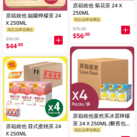
原箱維他 菊花茶 24 X
250ML
原箱維他 錫蘭檸檬茶 24
指定品牌送贈品
X 250ML
$76.00
指定品牌送贈品
$56
.00
$56.00
$44
.00
原箱維他菓然系冰震檸檬
茶 24 X 250ML (新舊包裝
原箱維他 日式蜜桃茶 24
指定品牌送贈品
隨機發貨)
X 250ML