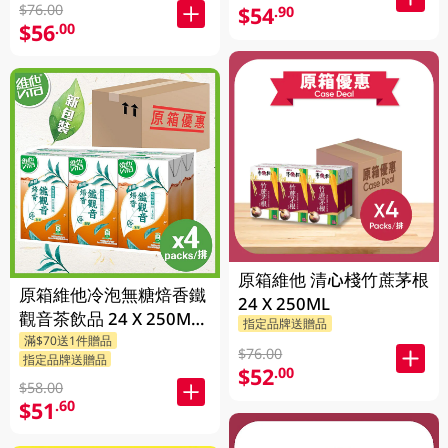
$76.00
$54
.90
$56
.00
原箱維他 清心棧竹蔗茅根
原箱維他冷泡無糖焙香鐵
24 X 250ML
觀音茶飲品 24 X 250ML
指定品牌送贈品
滿$70送1件贈品
(新舊包裝隨機發貨)
$76.00
指定品牌送贈品
$52
.00
$58.00
$51
.60