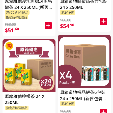
原箱維他冷泡無糖凍頂烏
原箱道地蜂蜜綠茶六包裝
龍茶 24 X 250ML (新舊包
24 x 250ML
滿$70送1件贈品
滿2件9折
裝隨機發貨)
指定品牌送贈品
$66.00
$58.00
$54
.90
$51
.60
原箱道地極品解茶6包裝
原箱維他檸檬茶 24 X
24 x 250ML (新舊包裝隨
250ML
滿2件9折
機發貨)
指定品牌送贈品
$66.00