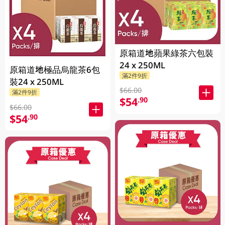
原箱道地蘋果綠茶六包裝
24 x 250ML
原箱道地極品烏龍茶6包
滿2件9折
裝24 x 250ML
$66.00
滿2件9折
$54
.90
$66.00
$54
.90