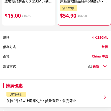
道地極品解茶 6 X 250ML (新舊包裝隨機發貨)
原箱道地極品解茶6包裝24 x 250ML (新舊包裝隨機發貨)
滿2件9折
$15.00
$54.90
$16.50
$66.00
規格
4 X 250ML
儲存方式
常溫
產地
China 中國
送貨方式
送貨
推廣優惠
滿2件9折
任揀2件或以上即享9折；數量有限，售完即止