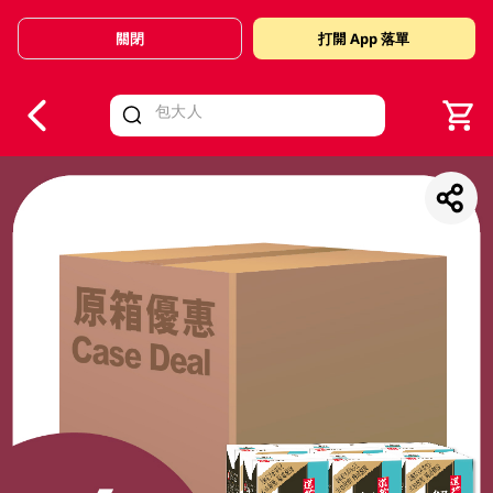
關閉
打開 App 落單
V
alid Until 30 June 2026