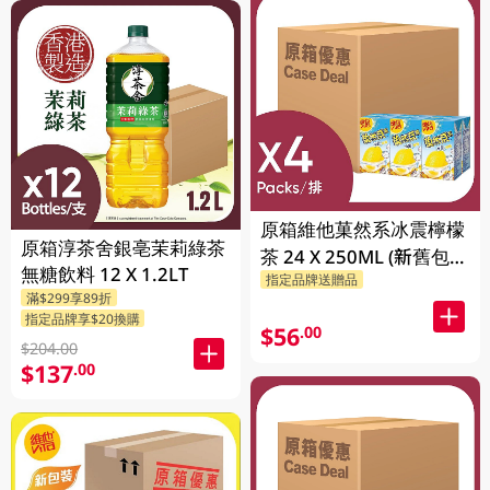
原箱維他菓然系冰震檸檬
原箱淳茶舍銀亳茉莉綠茶
茶 24 X 250ML (新舊包裝
無糖飲料 12 X 1.2LT
指定品牌送贈品
隨機發貨)
滿$299享89折
指定品牌享$20換購
$56
.00
$204.00
$137
.00