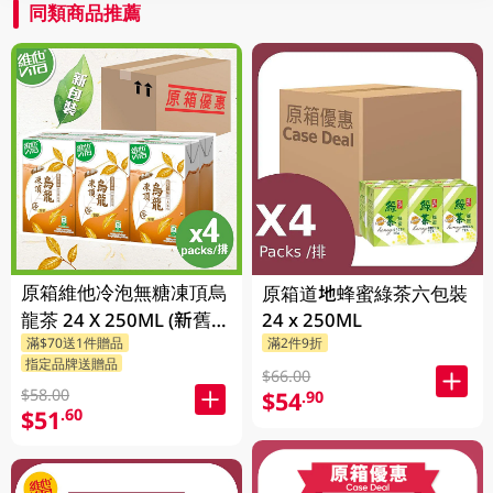
同類商品推薦
原箱維他冷泡無糖凍頂烏
原箱道地蜂蜜綠茶六包裝
龍茶 24 X 250ML (新舊包
24 x 250ML
滿$70送1件贈品
滿2件9折
裝隨機發貨)
指定品牌送贈品
$66.00
$58.00
$54
.90
$51
.60