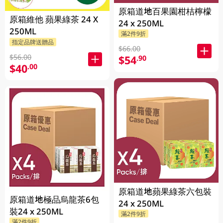
原箱道地百果園柑桔檸檬
原箱維他 蘋果綠茶 24 X
24 x 250ML
250ML
滿2件9折
指定品牌送贈品
$66.00
$56.00
$54
.90
$40
.00
原箱道地蘋果綠茶六包裝
原箱道地極品烏龍茶6包
24 x 250ML
裝24 x 250ML
滿2件9折
滿2件9折