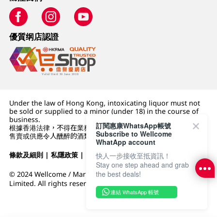
優質纲店認證
Under the law of Hong Kong, intoxicating liquor must not
be sold or supplied to a minor (under 18) in the course of
business.
訂閱惠康WhatsApp帳號
根據香港法律，不得在業務過程中，向未成年人 (18 歲以下人士)
Subscribe to Wellcome
售賣或供應令人醺醉的酒類。
WhatApp account
條款及細則
|
私隱政策
|
DFI零售集團
快人一步接收至抵資訊！
Stay one step ahead and grab
the best deals!
© 2024 Wellcome / Market Place. The Dairy Farm Company
Limited. All rights reserved.
連結 WhatsApp 帳號