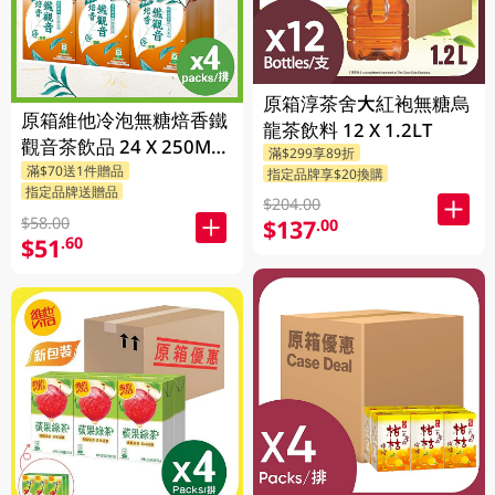
原箱淳茶舍大紅袍無糖烏
原箱維他冷泡無糖焙香鐵
龍茶飲料 12 X 1.2LT
觀音茶飲品 24 X 250ML
滿$299享89折
滿$70送1件贈品
(新舊包裝隨機發貨)
指定品牌享$20換購
指定品牌送贈品
$204.00
$58.00
$137
.00
$51
.60