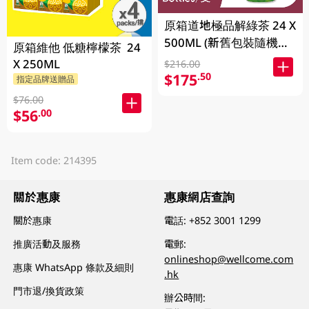
原箱道地極品解綠茶 24 X
500ML (新舊包裝隨機發
原箱維他 低糖檸檬茶 24
貨)
X 250ML
$216.00
$175
.50
指定品牌送贈品
$76.00
$56
.00
Item code: 214395
關於惠康
惠康網店查詢
關於惠康
電話:
+852 3001 1299
推廣活動及服務
電郵:
onlineshop@wellcome.com
惠康 WhatsApp 條款及細則
.hk
門市退/換貨政策
辦公時間: