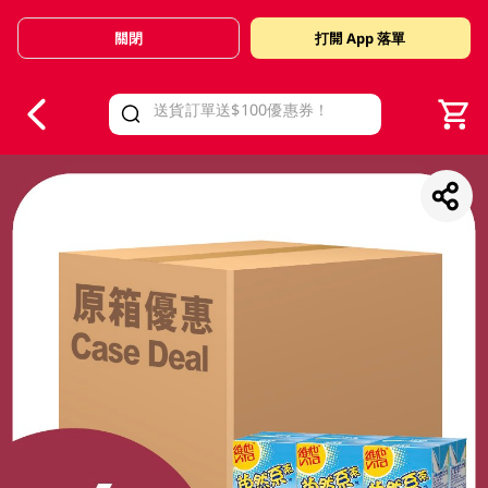
關閉
打開 App 落單
V
alid Until 30 June 2026