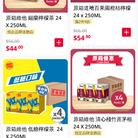
原箱道地百果園柑桔檸檬
24 x 250ML
原箱維他 錫蘭檸檬茶 24
滿2件9折
X 250ML
$66.00
指定品牌送贈品
$54
.90
$56.00
$44
.00
原箱維他 清心棧竹蔗茅根
24 X 250ML
原箱維他 低糖檸檬茶 24
指定品牌送贈品
X 250ML