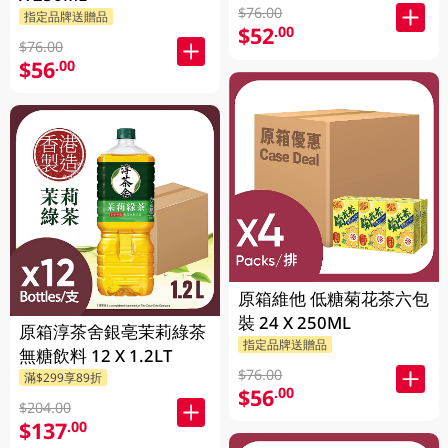
$76.00
指定品牌送贈品
$52
.00
$76.00
$56
.00
原箱維他 低糖菊花茶六包
裝 24 X 250ML
原箱淳茶舍銀亳茉莉綠茶
指定品牌送贈品
無糖飲料 12 X 1.2LT
$76.00
滿$299享89折
$56
.00
$204.00
$137
.00