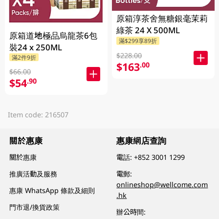
原箱淳茶舍無糖銀毫茉莉
綠茶 24 X 500ML
原箱道地極品烏龍茶6包
滿$299享89折
裝24 x 250ML
$228.00
滿2件9折
$163
.00
$66.00
$54
.90
Item code: 216507
關於惠康
惠康網店查詢
關於惠康
電話:
+852 3001 1299
推廣活動及服務
電郵:
onlineshop@wellcome.com
惠康 WhatsApp 條款及細則
.hk
門市退/換貨政策
辦公時間: