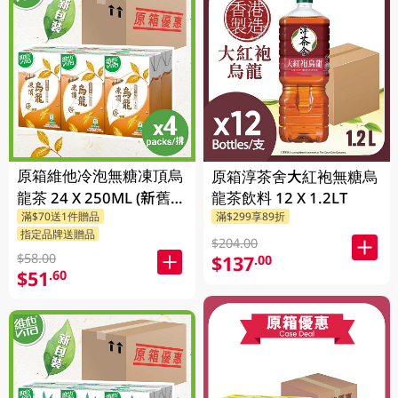
原箱維他冷泡無糖凍頂烏
原箱淳茶舍大紅袍無糖烏
龍茶 24 X 250ML (新舊包
龍茶飲料 12 X 1.2LT
滿$70送1件贈品
滿$299享89折
裝隨機發貨)
指定品牌送贈品
$204.00
$58.00
$137
.00
$51
.60