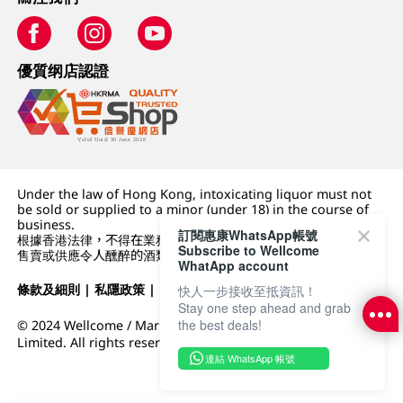
優質纲店認證
Under the law of Hong Kong, intoxicating liquor must not
be sold or supplied to a minor (under 18) in the course of
business.
訂閱惠康WhatsApp帳號
根據香港法律，不得在業務過程中，向未成年人 (18 歲以下人士)
Subscribe to Wellcome
售賣或供應令人醺醉的酒類。
WhatApp account
條款及細則
|
私隱政策
|
DFI零售集團
快人一步接收至抵資訊！
Stay one step ahead and grab
the best deals!
© 2024 Wellcome / Market Place. The Dairy Farm Company
Limited. All rights reserved.
連結 WhatsApp 帳號