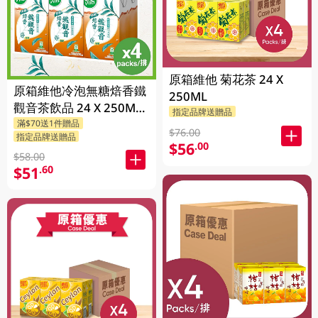
原箱維他 菊花茶 24 X
原箱維他冷泡無糖焙香鐵
250ML
觀音茶飲品 24 X 250ML
指定品牌送贈品
滿$70送1件贈品
(新舊包裝隨機發貨)
$76.00
指定品牌送贈品
$56
.00
$58.00
$51
.60