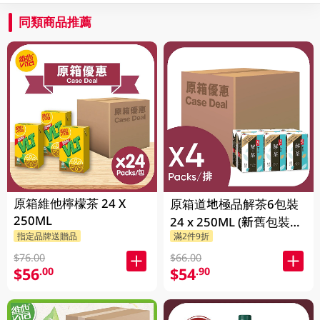
同類商品推薦
原箱維他檸檬茶 24 X
原箱道地極品解茶6包裝
250ML
24 x 250ML (新舊包裝隨
指定品牌送贈品
滿2件9折
機發貨)
$76.00
$66.00
$56
$54
.00
.90