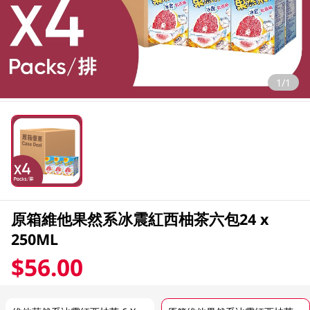
1/1
原箱維他果然系冰震紅西柚茶六包24 x
250ML
$56.00