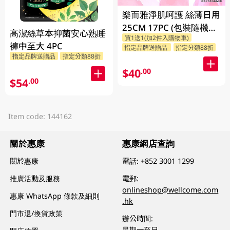
樂而雅淨肌呵護 絲薄日用
25CM 17PC (包裝隨機發
高潔絲草本抑菌安心熟睡
買1送1(加2件入購物車)
放)
褲中至大 4PC
指定品牌送贈品
指定分類88折
指定品牌送贈品
指定分類88折
$40
.00
$54
.00
Item code: 144162
關於惠康
惠康網店查詢
關於惠康
電話:
+852 3001 1299
推廣活動及服務
電郵:
onlineshop@wellcome.com
惠康 WhatsApp 條款及細則
.hk
門市退/換貨政策
辦公時間:
星期一至日