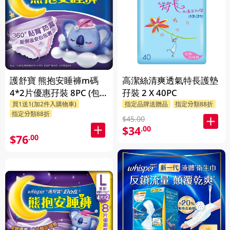
護舒寶 熊抱安睡褲m碼
高潔絲清爽透氣特長護墊
4*2片優惠孖裝 8PC (包
孖裝 2 X 40PC
買1送1(加2件入購物車)
指定品牌送贈品
指定分類88折
裝隨機發放)
指定分類88折
$45.00
$34
.00
$76
.00