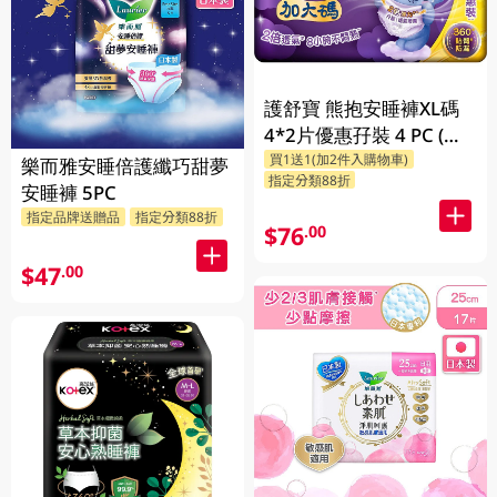
護舒寶 熊抱安睡褲XL碼
4*2片優惠孖裝 4 PC (包
買1送1(加2件入購物車)
裝隨機發放)
樂而雅安睡倍護纖巧甜夢
指定分類88折
安睡褲 5PC
指定品牌送贈品
指定分類88折
$76
.00
$47
.00