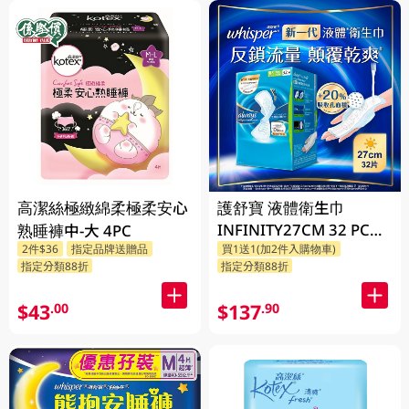
高潔絲極緻綿柔極柔安心
護舒寶 液體衛生巾
INFINITY27CM 32 PC
熟睡褲中-大 4PC
2件$36
指定品牌送贈品
買1送1(加2件入購物車)
(包裝隨機發放)
指定分類88折
指定分類88折
$43
$137
.00
.90