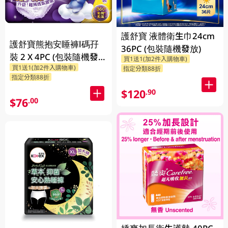
護舒寶 液體衛生巾24cm
護舒寶熊抱安睡褲l碼孖
36PC (包裝隨機發放)
裝 2 X 4PC (包裝隨機發
買1送1(加2件入購物車)
買1送1(加2件入購物車)
放)
指定分類88折
指定分類88折
$120
.90
$76
.00