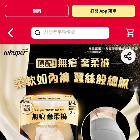
關閉
打開 App 落單
V
alid Until 30 June 2026