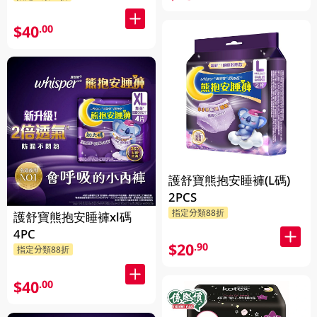
$40
.00
護舒寶熊抱安睡褲(L碼)
2PCS
指定分類88折
護舒寶熊抱安睡褲xl碼
4PC
$20
.90
指定分類88折
$40
.00