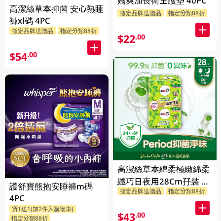
嬌爽加長衛生護墊 40PC
高潔絲草本抑菌 安心熟睡
指定品牌送贈品
指定分類88折
褲xl碼 4PC
指定品牌送贈品
指定分類88折
$22
.00
$54
.00
高潔絲草本綿柔極緻綿柔
纖巧日夜用28Cm孖裝 2
護舒寶熊抱安睡褲m碼
指定品牌送贈品
指定分類88折
X 10PC
4PC
買1送1(加2件入購物車)
$43
.00
指定分類88折