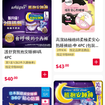
高潔絲極緻綿柔極柔安心
熟睡褲細-中 4PC (包裝隨
2件$36
指定品牌送贈品
機發放)
護舒寶熊抱安睡褲l碼
指定分類88折
4PC
買1送1(加2件入購物車)
$43
.00
指定分類88折
$40
.00