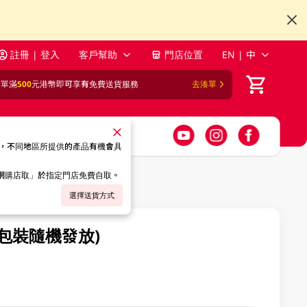
註冊 | 登入
客戶幫助
門店位置
EN | 中
訂單滿
500
元港幣即可享有免費送貨服務
去湊單
，不同地區所提供的產品有機會具
「網購店取」於指定門店免費自取。
選擇送貨方式
(包裝隨機發放)