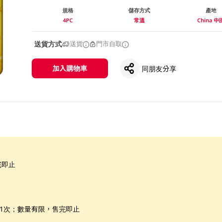
規格
儲存方式
產地
4PC
常溫
China 中
送貨方式
送貨
門市自取
加入購物車
同朋友分享
完即止
惠1次；數量有限，售完即止