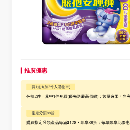
推廣優惠
買1送1(加2件入購物車)
任揀2件，其中1件免費(優先送最高價錢)；數量有限，售
指定分類88折
購買指定分類產品每滿$128，即享88折；每單限享此優