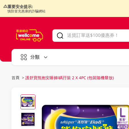
重要安全提示:
慎防冒充惠康的詐騙網站
V
alid Until 30 June 2026
分類
首頁
>
護舒寶熊抱安睡褲l碼孖裝 2 X 4PC (包裝隨機發放)