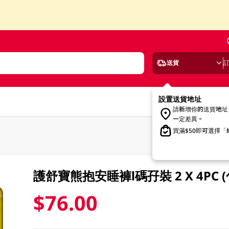
送貨
設置送貨地址
請新增你的送貨地址
一定差異。
買滿$50即可選擇
護舒寶熊抱安睡褲l碼孖裝 2 X 4PC 
$76.00