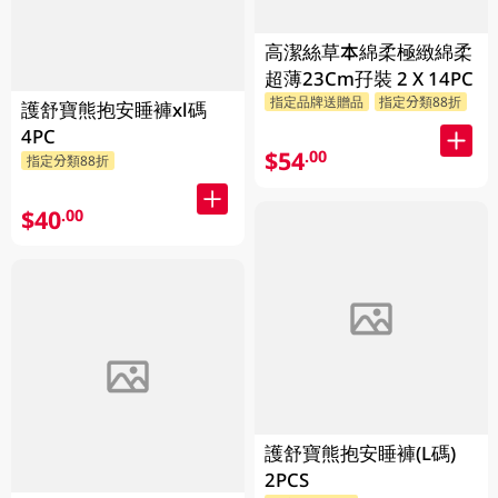
高潔絲草本綿柔極緻綿柔
超薄23Cm孖裝 2 X 14PC
指定品牌送贈品
指定分類88折
護舒寶熊抱安睡褲xl碼
4PC
$54
.00
指定分類88折
$40
.00
護舒寶熊抱安睡褲(L碼)
2PCS