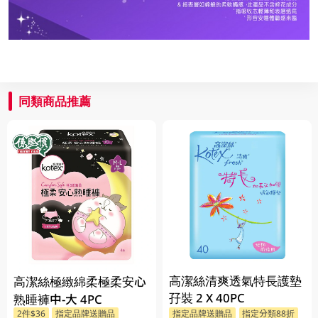
同類商品推薦
高潔絲清爽透氣特長護墊
高潔絲極緻綿柔極柔安心
孖裝 2 X 40PC
熟睡褲中-大 4PC
2件$36
指定品牌送贈品
指定品牌送贈品
指定分類88折