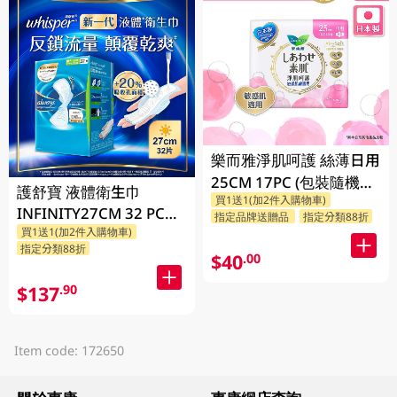
樂而雅淨肌呵護 絲薄日用
25CM 17PC (包裝隨機發
護舒寶 液體衛生巾
買1送1(加2件入購物車)
放)
INFINITY27CM 32 PC
指定品牌送贈品
指定分類88折
買1送1(加2件入購物車)
(包裝隨機發放)
指定分類88折
$40
.00
$137
.90
Item code: 172650