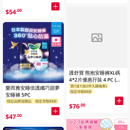
$54
.00
護舒寶 熊抱安睡褲XL碼
4*2片優惠孖裝 4 PC (包
買1送1(加2件入購物車)
裝隨機發放)
樂而雅安睡倍護纖巧甜夢
指定分類88折
安睡褲 5PC
指定品牌送贈品
指定分類88折
$76
.00
$47
.00