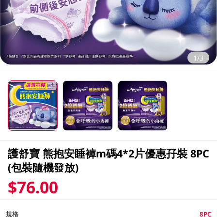
1/3
護舒寶 熊抱安睡褲m碼4*2片優惠孖裝 8PC
(包裝隨機發放)
$76.00
規格
8PC