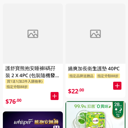
護舒寶熊抱安睡褲l碼孖
嬌爽加長衛生護墊 40PC
裝 2 X 4PC (包裝隨機發
指定品牌送贈品
指定分類88折
買1送1(加2件入購物車)
放)
指定分類88折
$22
.00
$76
.00