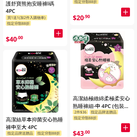
指定分類88折
護舒寶熊抱安睡褲l碼
4PC
$20
.90
買1送1(加2件入購物車)
指定分類88折
$40
.00
高潔絲極緻綿柔極柔安心
熟睡褲細-中 4PC (包裝隨
2件$36
指定品牌送贈品
機發放)
指定分類88折
高潔絲草本抑菌安心熟睡
褲中至大 4PC
$43
.00
指定品牌送贈品
指定分類88折