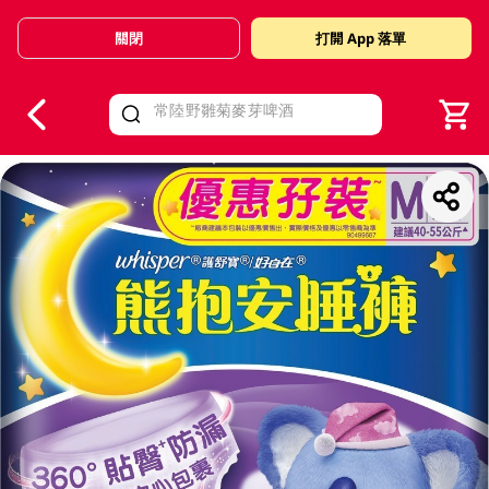
關閉
打開 App 落單
V
alid Until 30 June 2026