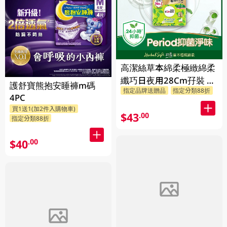
高潔絲草本綿柔極緻綿柔
纖巧日夜用28Cm孖裝 2
護舒寶熊抱安睡褲m碼
指定品牌送贈品
指定分類88折
X 10PC
4PC
買1送1(加2件入購物車)
$43
.00
指定分類88折
$40
.00