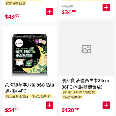
指定分類88折
$45.00
$34
.00
$43
.00
護舒寶 液體衛生巾24cm
高潔絲草本抑菌 安心熟睡
36PC (包裝隨機發放)
褲xl碼 4PC
買1送1(加2件入購物車)
指定品牌送贈品
指定分類88折
指定分類88折
$54
$120
.00
.90